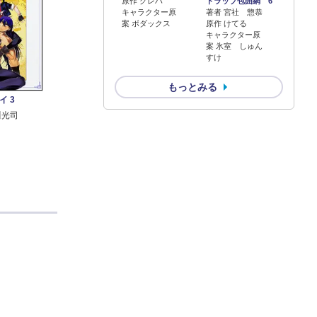
原作 クレハ
トラップ包囲網 6
キャラクター原
著者 宮社 惣恭
案 ボダックス
原作 けてる
キャラクター原
案 氷室 しゅん
すけ
もっとみる
 3
川光司