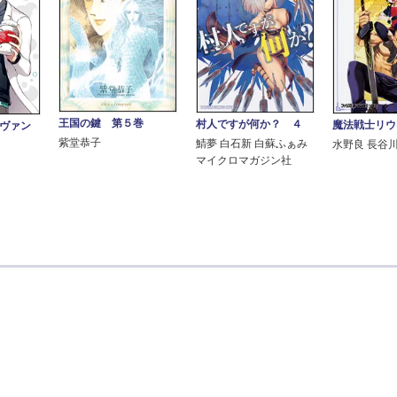
王国の鍵 第５巻
村人ですが何か？ ４
魔法戦士リウイ
ーヴァン
紫堂恭子
鯖夢 白石新 白蘇ふぁみ
水野良 長谷
マイクロマガジン社