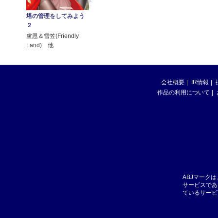
塔の管理をしてみよう
２
盧恩＆雪笠(Friendly
Land) 他
会社概要
IR情報
作品の利用について
ABJマーク
サービスであ
ているサービ