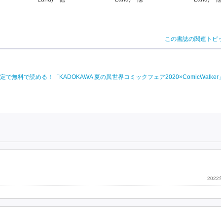
この書誌の関連トピ
料で読める！「KADOKAWA 夏の異世界コミックフェア2020×ComicWalke
202