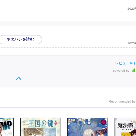
202
202
レビューを
powered by
Recommended b