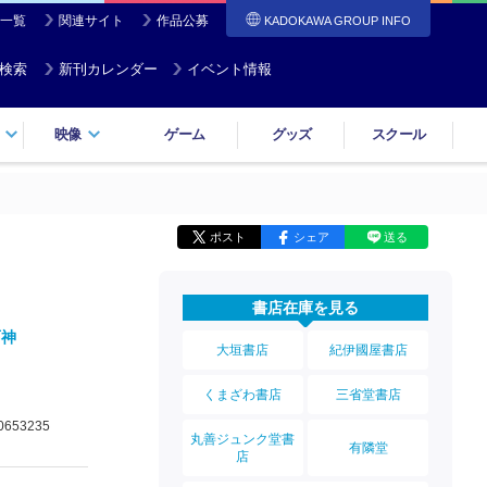
一覧
関連サイト
作品公募
KADOKAWA GROUP INFO
検索
新刊カレンダー
イベント情報
映像
ゲーム
グッズ
スクール
ポスト
シェア
送る
書店在庫を見る
雨神
大垣書店
紀伊國屋書店
くまざわ書店
三省堂書店
0653235
丸善ジュンク堂書
有隣堂
店