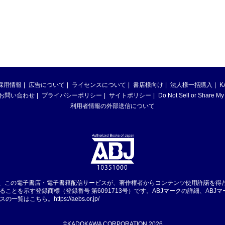
採用情報
広告について
ライセンスについて
書店様向け
法人様一括購入
K
お問い合わせ
プライバシーポリシー
サイトポリシー
Do Not Sell or Share My
利用者情報の外部送信について
は、この電子書店・電子書籍配信サービスが、著作権者からコンテンツ使用許諾を得
ることを示す登録商標（登録番号 第6091713号）です。ABJマークの詳細、ABJ
スの一覧はこちら。
https://aebs.or.jp/
©KADOKAWA CORPORATION 2026