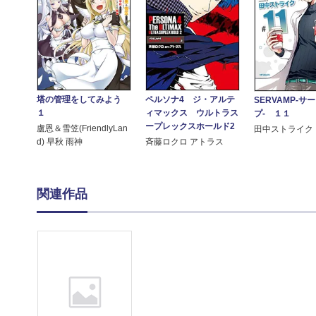
塔の管理をしてみよう
ペルソナ4 ジ・アルテ
SERVAMP-サ
１
ィマックス ウルトラス
プ- １１
ープレックスホールド2
盧恩＆雪笠(FriendlyLan
田中ストライク
d) 早秋 雨神
斉藤ロクロ アトラス
関連作品