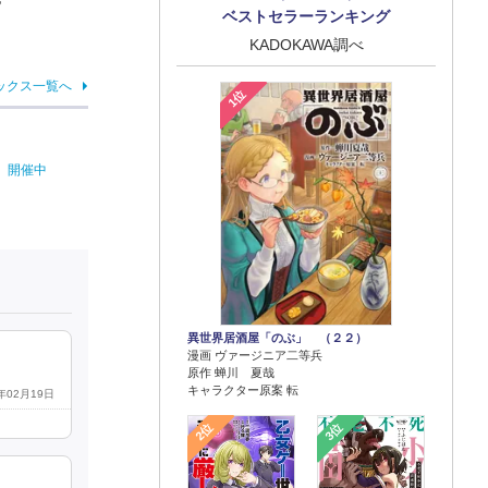
ベストセラーランキング
KADOKAWA調べ
ックス一覧へ
1位
r」開催中
異世界居酒屋「のぶ」 （２２）
漫画 ヴァージニア二等兵
原作 蝉川 夏哉
キャラクター原案 転
2年02月19日
2位
3位