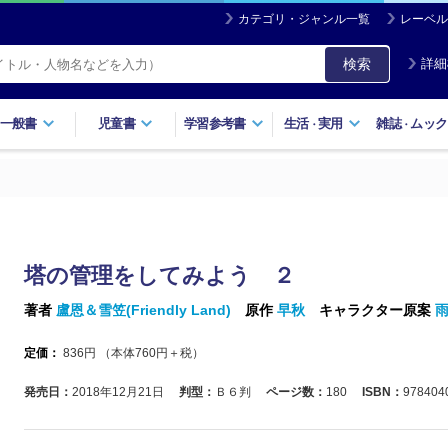
カテゴリ・ジャンル一覧
レーベル
検索
詳細
一般書
児童書
学習参考書
生活
実用
雑誌
ムック
・
・
塔の管理をしてみよう ２
著者
盧恩＆雪笠(Friendly Land)
原作
早秋
キャラクター原案
定価：
836
円 （本体
760
円＋税）
発売日：
2018年12月21日
判型：
Ｂ６判
ページ数：
180
ISBN：
978404