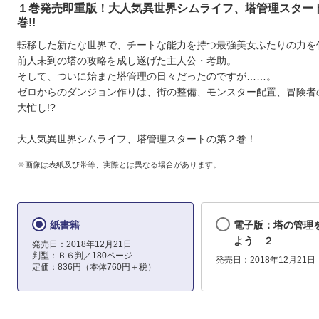
１巻発売即重版！大人気異世界シムライフ、塔管理スター
巻!!
転移した新たな世界で、チートな能力を持つ最強美女ふたりの力を
前人未到の塔の攻略を成し遂げた主人公・考助。
そして、ついに始また塔管理の日々だったのですが……。
ゼロからのダンジョン作りは、街の整備、モンスター配置、冒険者
大忙し!?
大人気異世界シムライフ、塔管理スタートの第２巻！
※画像は表紙及び帯等、実際とは異なる場合があります。
紙書籍
電子版：塔の管理
よう ２
発売日：2018年12月21日
判型：Ｂ６判／180ページ
発売日：2018年12月21日
定価：836円（本体760円＋税）