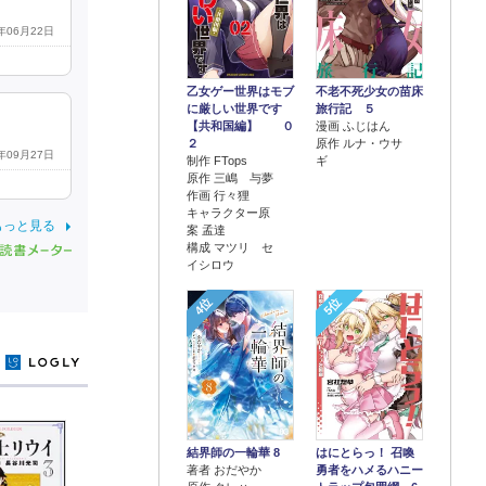
0年06月22日
乙女ゲー世界はモブ
不老不死少女の苗床
に厳しい世界です
旅行記 ５
【共和国編】 ０
漫画 ふじはん
２
原作 ルナ・ウサ
3年09月27日
制作 FTops
ギ
原作 三嶋 与夢
作画 行々狸
キャラクター原
もっと見る
案 孟達
構成 マツリ セ
イシロウ
4位
5位
y
結界師の一輪華 8
はにとらっ！ 召喚
著者 おだやか
勇者をハメるハニー