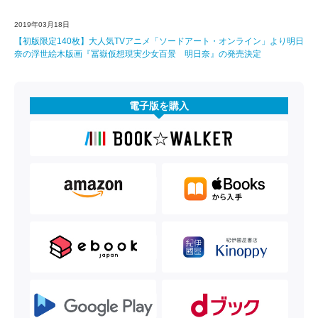
2019年03月18日
【初版限定140枚】大人気TVアニメ「ソードアート・オンライン」より明日
奈の浮世絵木版画『冨嶽仮想現実少女百景 明日奈』の発売決定
電子版を購入