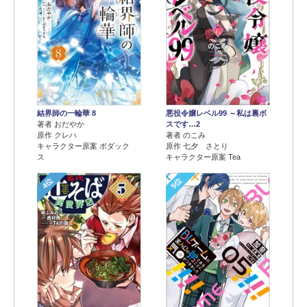
結界師の一輪華 8
悪役令嬢レベル99 ～私は裏ボ
著者 おだやか
スです…2
原作 クレハ
著者 のこみ
キャラクター原案 ボダック
原作 七夕 さとり
ス
キャラクター原案 Tea
4位
5位