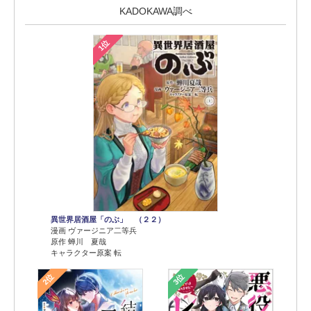
KADOKAWA調べ
1位
異世界居酒屋「のぶ」 （２２）
漫画 ヴァージニア二等兵
原作 蝉川 夏哉
キャラクター原案 転
2位
3位