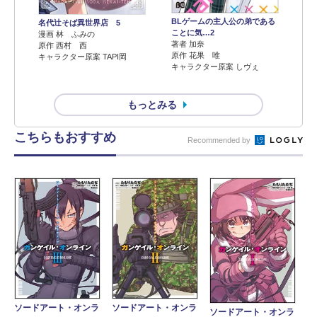
BLゲームの主人公の弟である
名代辻そば異世界店 5
ことに気…2
漫画 林 ふみの
著者 加奈
原作 西村 西
原作 花果 唯
キャラクター原案 TAPI岡
キャラクター原案 しヴぇ
もっとみる
こちらもおすすめ
Recommended by
ソードアート・オンラ
ソードアート・オンラ
ソードアート・オンラ