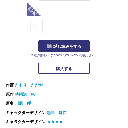
電子版
試し読みをする
※電子書籍ストアBOOK☆WALKERへ移動します。
購入する
作画
たもり ただぢ
原作
時雨沢 恵一
原案
川原 礫
キャラクターデザイン
黒星 紅白
キャラクターデザイン
ａｂｅｃ