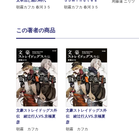
５５Ｍｉｎｕｔｅｓ
太宰治と黒の時代
周藤蓮 ニリツ
朝霧カフカ 春河３５
朝霧カフカ 春河３５
この著者の商品
文豪ストレイドッグス外
文豪ストレイドッグス外
伝 綾辻行人VS.京極夏
伝 綾辻行人VS.京極夏
彦
彦
朝霧 カフカ
朝霧 カフカ