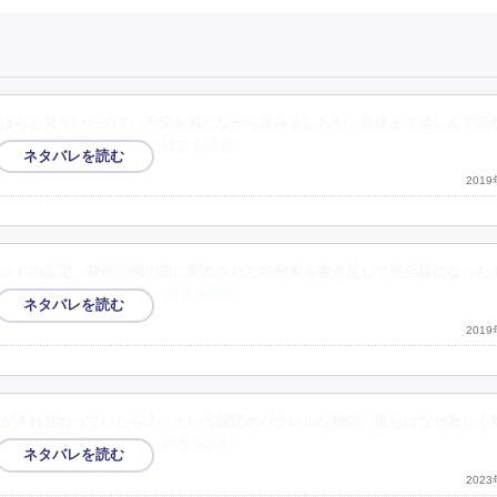
ほらと見ていたので、不安を感じながら読みましたが、最後まで楽しんで読
した。賢治君と芥川が
…続きを読む
201
ルドの設定、映画公開の際に配布された特別本を書き足して完全版になった
分で太宰が墜ちていく場
…続きを読む
201
が入れ替わっていたら？」という設定のパラレルな物語。彼らはなぜ激しく
ょうが）と思っていま
…続きを読む
202