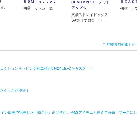
話
５５Ｍｉｎｕｔｅｓ
ＢＥＡＳ
DEAD APPLE（デッド
 他
アップル）
朝霧 カフカ 他
朝霧 カ
文豪ストレイドッグス
DA製作委員会 他
この書誌の関連トピ
クションマッピング第二弾が8月24日(水)からスタート
したグッズが登場！
、オンライン販売で完売した『艦これ』商品含む、全53アイテムを揃えて販売！ブースに