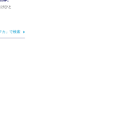
たけひと
フカ」で検索