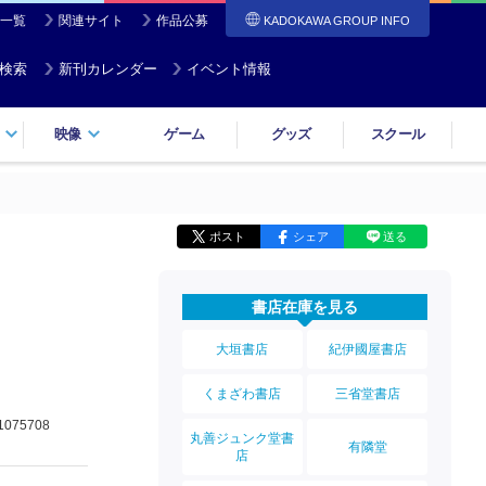
一覧
関連サイト
作品公募
KADOKAWA GROUP INFO
検索
新刊カレンダー
イベント情報
映像
ゲーム
グッズ
スクール
ポスト
シェア
送る
書店在庫を見る
大垣書店
紀伊國屋書店
くまざわ書店
三省堂書店
1075708
丸善ジュンク堂書
有隣堂
店