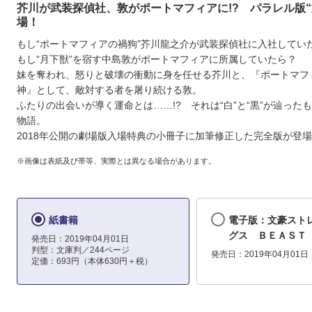
芥川が武装探偵社、敦がポートマフィアに!? パラレル版“
場！
もし“ポートマフィアの禍狗”芥川龍之介が武装探偵社に入社して
もし“月下獣”を宿す中島敦がポートマフィアに所属していたら？
妹を奪われ、怒りと破壊の衝動に身を任せる芥川と、『ポートマフ
神』として、敵対する者を屠り続ける敦。
ふたりの出会いが導く運命とは……!? それは“白”と“黒”が辿った
物語。
2018年公開の劇場版入場特典の小冊子に加筆修正した完全版が登
※画像は表紙及び帯等、実際とは異なる場合があります。
紙書籍
電子版：文豪スト
グス ＢＥＡＳＴ
発売日：2019年04月01日
判型：文庫判／244ページ
発売日：2019年04月01日
定価：693円（本体630円＋税）