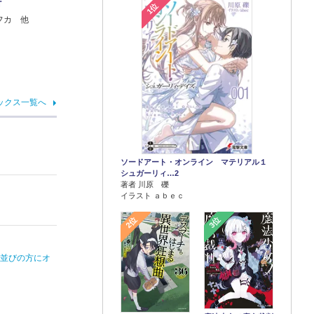
Ｔ
1位
フカ 他
ックス一覧へ
ソードアート・オンライン マテリアル１
シュガーリィ…2
著者 川原 礫
イラスト ａｂｅｃ
2位
3位
お並びの方にオ