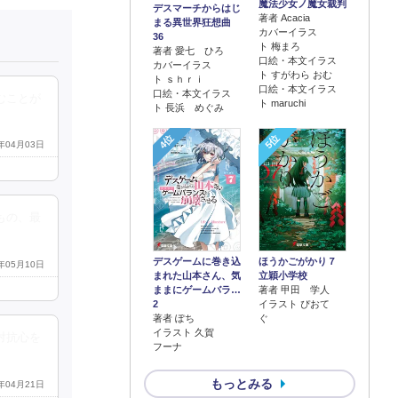
魔法少女ノ魔女裁判
デスマーチからはじ
著者 Acacia
まる異世界狂想曲
カバーイラス
36
ト 梅まろ
著者 愛七 ひろ
口絵・本文イラス
カバーイラス
ト すがわら おむ
ト ｓｈｒｉ
口絵・本文イラス
口絵・本文イラス
むことが
ト maruchi
ト 長浜 めぐみ
4位
5位
9年04月03日
もの、最
デスゲームに巻き込
ほうかごがかり７
9年05月10日
まれた山本さん、気
立穎小学校
ままにゲームバラ…
著者 甲田 学人
2
イラスト ぴおて
著者 ぽち
ぐ
イラスト 久賀
対抗心を
フーナ
もっとみる
3年04月21日