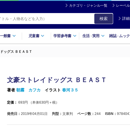
カテゴリ・ジャンル一覧
レーベル
検索
詳細
一般書
児童書
学習参考書
生活
実用
雑誌
ムック
・
・
ドッグス ＢＥＡＳＴ
文豪ストレイドッグス ＢＥＡＳＴ
著者
朝霧 カフカ
イラスト
春河３５
定価：
693
円 （本体
630
円＋税）
発売日：
2019年04月01日
判型：
文庫判
ページ数：
244
ISBN：
978404