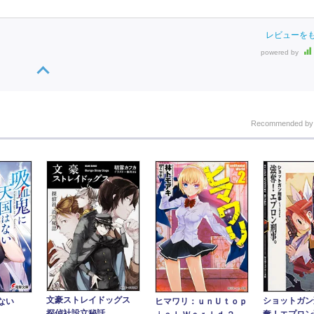
レビューを
powered by
Recommended b
文豪ストレイドッグス
ショットガン
ない
ヒマワリ：ｕｎＵｔｏｐ
探偵社設立秘話
奪！エプロン