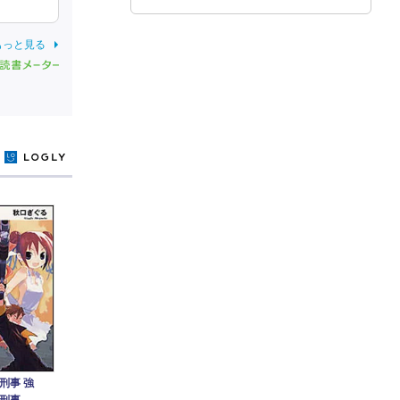
もっと見る
y
刑事 強
刑事。