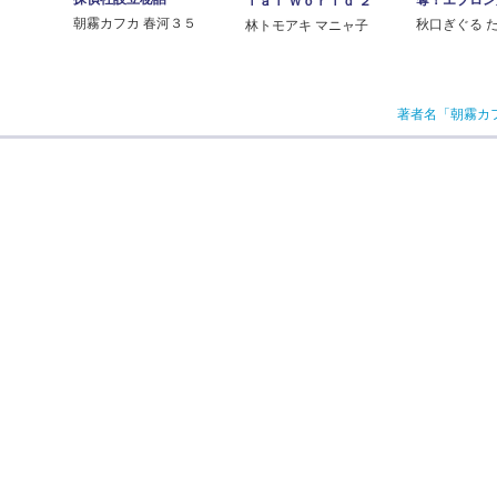
ｉａｌ Ｗｏｒｌｄ ２
朝霧カフカ 春河３５
秋口ぎぐる 
林トモアキ マニャ子
著者名「朝霧カ