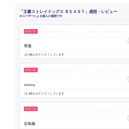
「文豪ストレイドッグス ＢＥＡＳＴ」感想・レビュー
※ユーザーによる個人の感想です
本作を読んで色々とショック受けたと言う感想をちら
出来ました。芥川の扱いに手古摺る国木田君と谷崎君が笑えま
青蓮
82
人がナイス！しています
連休明け読書。文豪ストレイドッグスのパラレルワー
初の版がどんなものか知りたい。とにかくTVアニメの冒頭部
neimu
63
人がナイス！しています
「もしポートマフィアの芥川と武装探偵社の敦の立場
燃やしいがみ合っているんだろうな（太宰の存在もあるのでし
佐島楓