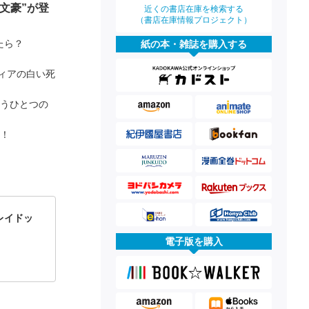
文豪”が登
近くの書店在庫を検索する
（書店在庫情報プロジェクト）
いたら？
紙の本・雑誌を購入する
ィアの白い死
もうひとつの
場！
レイドッ
電子版を購入