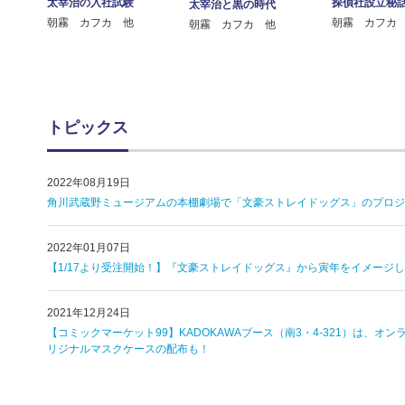
太宰治の入社試験
探偵社設立秘
太宰治と黒の時代
朝霧 カフカ 他
朝霧 カフカ
朝霧 カフカ 他
トピックス
2022年08月19日
角川武蔵野ミュージアムの本棚劇場で「文豪ストレイドッグス」のプロジェ
2022年01月07日
【1/17より受注開始！】『文豪ストレイドッグス』から寅年をイメージ
2021年12月24日
【コミックマーケット99】KADOKAWAブース（南3・4-321）は
リジナルマスクケースの配布も！