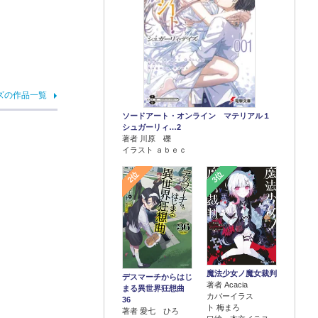
ズの作品一覧
ソードアート・オンライン マテリアル１
シュガーリィ…2
著者 川原 礫
イラスト ａｂｅｃ
2位
3位
魔法少女ノ魔女裁判
デスマーチからはじ
著者 Acacia
まる異世界狂想曲
カバーイラス
36
ト 梅まろ
著者 愛七 ひろ