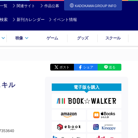
一覧
関連サイト
作品公募
KADOKAWA GROUP INFO
検索
新刊カレンダー
イベント情報
映像
ゲーム
グッズ
スクール
ポスト
シェア
送る
スキル
電子版を購入
7353640