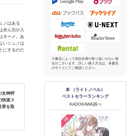
ュノはある
は赤ん坊が入
はネーメ。あ
ないジュノは
とにするのだ
※書店によって現在在庫や取り扱いがない場
合がございます。詳しい購入方法は、各書店
のサイトにてご確認ください。
本 （ライトノベル）
の女神狩
ベストセラーランキング
の快楽ス
KADOKAWA調べ
世界を取
1位