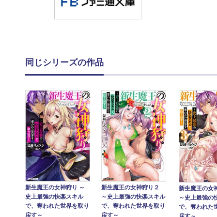
同じシリーズの作品
新生魔王の女神狩り ～
新生魔王の女神狩り２
新生魔王の女
史上最強の快楽スキル
～史上最強の快楽スキル
～史上最強の
で、奪われた世界を取り
で、奪われた世界を取り
で、奪われた
戻す～
戻す～
戻す～