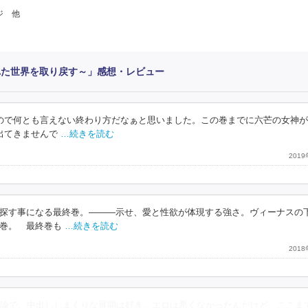
ジ 他
れた世界を取り戻す～」感想・レビュー
ので何とも言えない終わり方だなぁと思いました。この巻までに六芒の女神が
出てきませんで
…続きを読む
201
探す事になる最終巻。―――示せ、愛と性欲が体現する強さ。ヴィーナスの
巻。 最終巻も
…続きを読む
201
論で、中出ししまくりな展開は好き。エロは悪くなかったんだけど、ここま