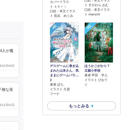
口絵・本文イラス
カバーイラス
ト すがわら おむ
ト ｓｈｒｉ
口絵・本文イラス
口絵・本文イラス
ト maruchi
ト 長浜 めぐみ
4位
5位
4人が魔
デスゲームに巻き込
ほうかごがかり７
9年02月04日
まれた山本さん、気
立穎小学校
ままにゲームバラ…
著者 甲田 学人
2
イラスト ぴおて
著者 ぽち
ぐ
イラスト 久賀
下種な策
フーナ
8年12月01日
もっとみる
でやって