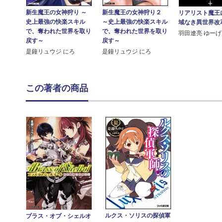
新生魔王の女神狩り ～
新生魔王の女神狩り２
リアリスト魔王
史上最強の快楽スキル
～史上最強の快楽スキル
域なき異世界改
で、奪われた世界を取り
で、奪われた世界を取り
羽田遼亮 ゆー
戻す～
戻す～
是鐘リュウジ にろ
是鐘リュウジ にろ
この著者の商品
ルクス・ソリスの探偵軍
ブラス・オブ・シェルオ