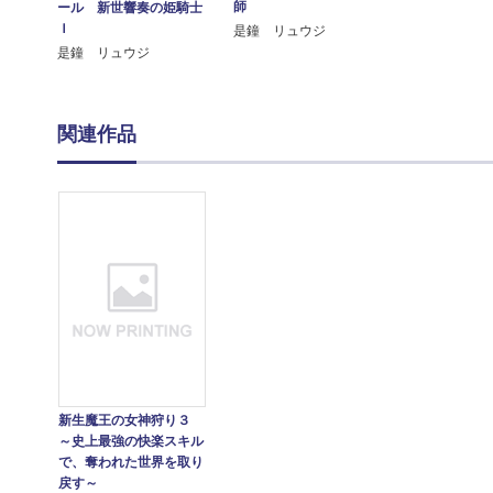
師
ール 新世響奏の姫騎士
Ｉ
是鐘 リュウジ
是鐘 リュウジ
関連作品
新生魔王の女神狩り３
～史上最強の快楽スキル
で、奪われた世界を取り
戻す～