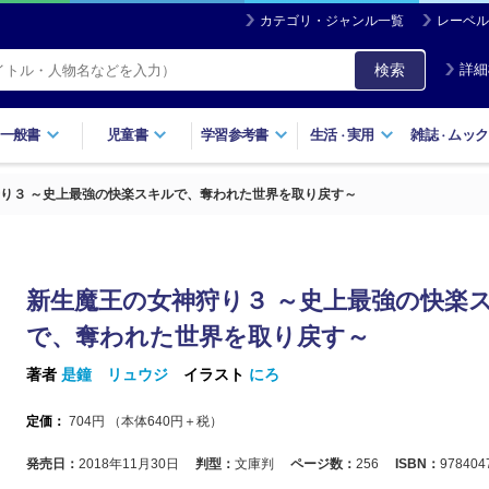
カテゴリ・ジャンル一覧
レーベル
検索
詳細
一般書
児童書
学習参考書
生活
実用
雑誌
ムック
・
・
り３ ～史上最強の快楽スキルで、奪われた世界を取り戻す～
新生魔王の女神狩り３ ～史上最強の快楽
で、奪われた世界を取り戻す～
著者
是鐘 リュウジ
イラスト
にろ
定価：
704
円 （本体
640
円＋税）
発売日：
2018年11月30日
判型：
文庫判
ページ数：
256
ISBN：
978404