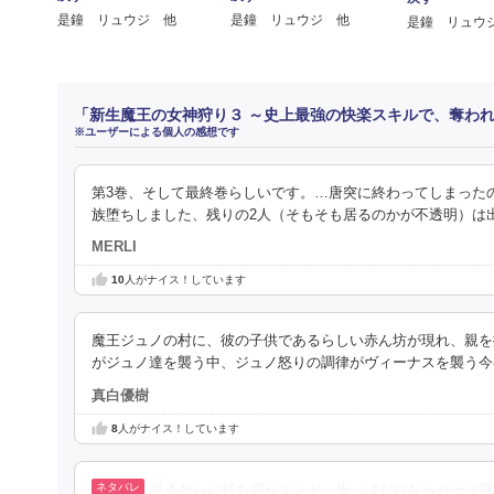
是鐘 リュウジ 他
是鐘 リュウジ 他
是鐘 リュウ
「新生魔王の女神狩り３ ～史上最強の快楽スキルで、奪わ
※ユーザーによる個人の感想です
第3巻、そして最終巻らしいです。…唐突に終わってしまった
族堕ちしました、残りの2人（そもそも居るのかが不透明）は
MERLI
10
人がナイス！しています
魔王ジュノの村に、彼の子供であるらしい赤ん坊が現れ、親を
がジュノ達を襲う中、ジュノ怒りの調律がヴィーナスを襲う今
真白優樹
8
人がナイス！しています
見るからに打ち切りエンド。先っぽだけならセーフ理