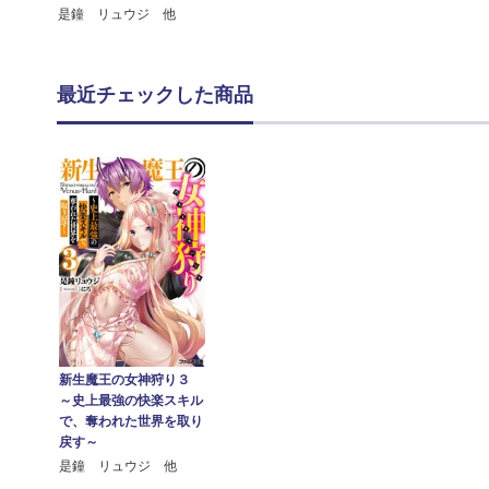
是鐘 リュウジ 他
最近チェックした商品
新生魔王の女神狩り３
～史上最強の快楽スキル
で、奪われた世界を取り
戻す～
是鐘 リュウジ 他