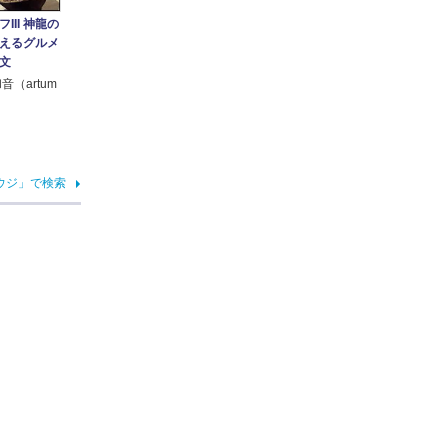
III 神龍の
えるグルメ
文
音（artum
ウジ」で検索