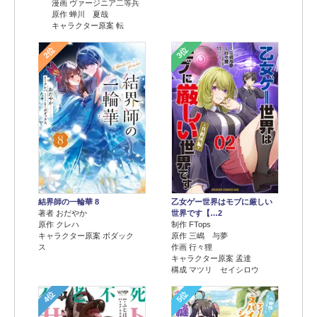
漫画 ヴァージニア二等兵
原作 蝉川 夏哉
キャラクター原案 転
2位
3位
結界師の一輪華 8
乙女ゲー世界はモブに厳しい
著者 おだやか
世界です【…2
原作 クレハ
制作 FTops
キャラクター原案 ボダック
原作 三嶋 与夢
ス
作画 行々狸
キャラクター原案 孟達
構成 マツリ セイシロウ
4位
5位