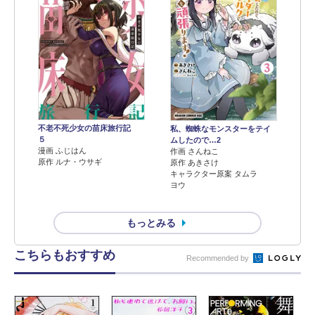
不老不死少女の苗床旅行記
私、蜘蛛なモンスターをテイ
５
ムしたので…2
漫画 ふじはん
作画 さんねこ
原作 ルナ・ウサギ
原作 あきさけ
キャラクター原案 タムラ
ヨウ
もっとみる
こちらもおすすめ
Recommended by