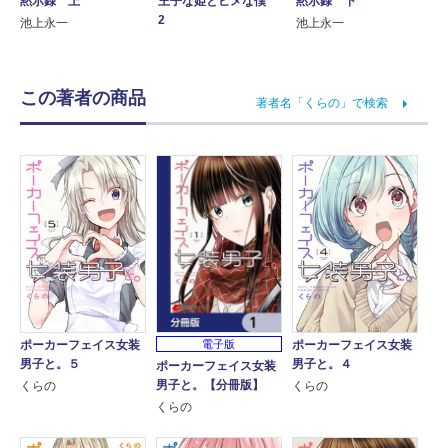
黙示録 下
黙示録 上
王子な姫とヒメな僕
2
池上永一
池上永一
この著者の商品
著者名「くらの」で検索
電子版
ポーカーフェイス女装
ポーカーフェイス女装
男子と。５
男子と。４
ポーカーフェイス女装
男子と。【分冊版】
くらの
くらの
くらの