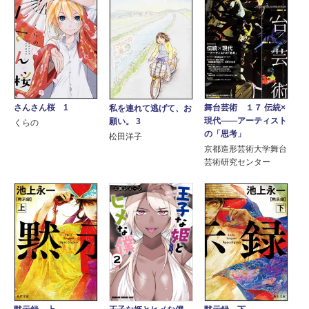
舞台芸術 １７ 伝統×
さんさん桜 1
私を連れて逃げて、お
現代――アーティスト
願い。 3
くらの
の「思考」
松田洋子
京都造形芸術大学舞台
芸術研究センター