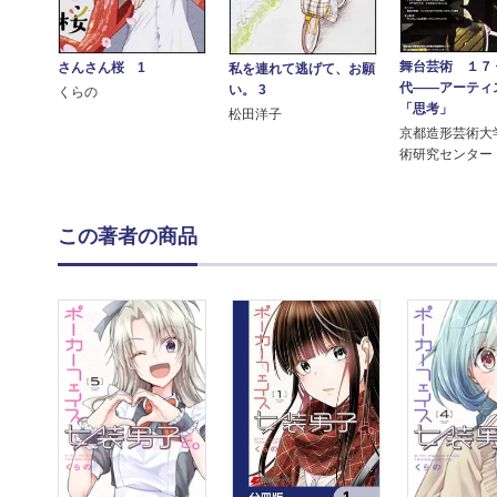
舞台芸術 １７ 
さんさん桜 1
私を連れて逃げて、お願
代――アーティ
い。 3
くらの
「思考」
松田洋子
京都造形芸術大
術研究センター
この著者の商品