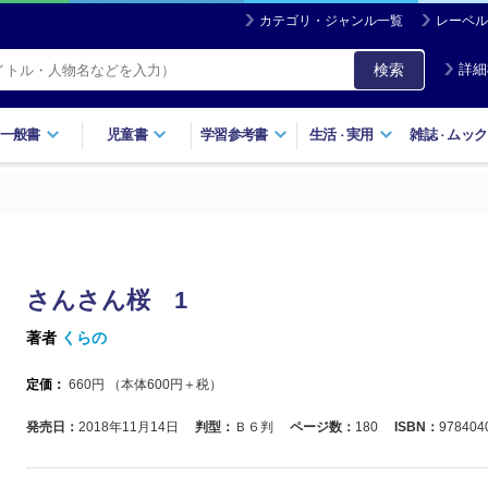
カテゴリ・ジャンル一覧
レーベル
検索
詳細
一般書
児童書
学習参考書
生活
実用
雑誌
ムック
・
・
さんさん桜 1
著者
くらの
定価：
660
円 （本体
600
円＋税）
発売日：
2018年11月14日
判型：
Ｂ６判
ページ数：
180
ISBN：
978404