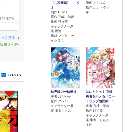
【共和国編】 ０
漫画 ふじはん
正体
２
原作 ルナ・ウサ
制作 FTops
ギ
原作 三嶋 与夢
1年09月27日
作画 行々狸
キャラクター原
案 孟達
構成 マツリ セ
もっと見る
イシロウ
4位
5位
y
結界師の一輪華 8
はにとらっ！ 召喚
著者 おだやか
勇者をハメるハニー
原作 クレハ
トラップ包囲網 6
キャラクター原
著者 宮社 惣恭
案 ボダックス
原作 けてる
キャラクター原
案 氷室 しゅん
すけ