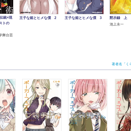
伝統×現
黙示録 上
王子な姫とヒメな僕 2
王子な姫とヒメな僕 3
ストの
池上永一
学舞台芸
著者名「く