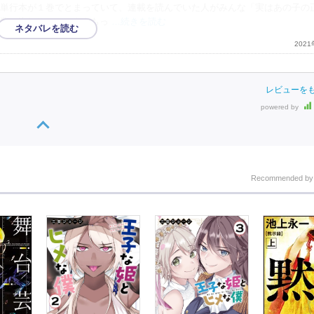
単行本が１巻でとまっていて、連載を読んでいた人がみんな「実はあの子の
巻の終わりにそのネタもっ
…続きを読む
202
レビューを
powered by
Recommended b