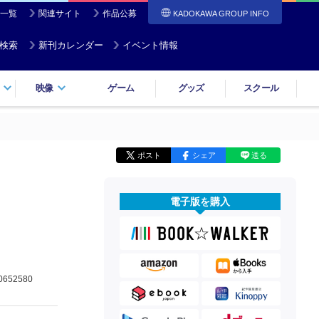
一覧
関連サイト
作品公募
KADOKAWA GROUP INFO
検索
新刊カレンダー
イベント情報
映像
ゲーム
グッズ
スクール
ポスト
シェア
送る
電子版を購入
0652580