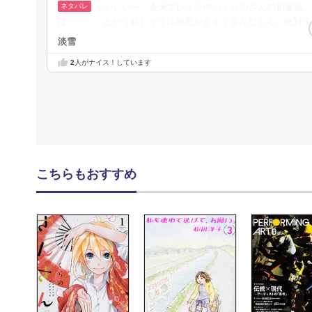
くやしいー。今大ブレイク中のくらのさんの初連載、
は・・・」とかうれしそうに感想かきまくるんだもん。絶対１
淡雪
2
人がナイス！しています
こちらもおすすめ