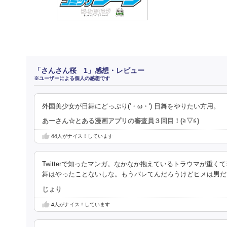
「さんさん桜 1」感想・レビュー
※ユーザーによる個人の感想です
外国美少女が日舞にどっぷり('・ω・') 日舞をやりたい方用。
あーさん☆とある漫画アプリの審査員３回目！(⁠≧⁠▽⁠≦⁠)
44
人がナイス！しています
Twitterで知ったマンガ。なかなか抱えているトラウマが
舞はやったことないしな。もうバレてんだろうけどヒメは男だ
じょり
4
人がナイス！しています