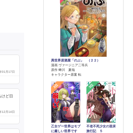
異世界居酒屋「のぶ」 （２２）
漫画 ヴァージニア二等兵
原作 蝉川 夏哉
0年01月17日
キャラクター原案 転
2位
3位
るけど日
8年12月14日
乙女ゲー世界はモブ
不老不死少女の苗床
に厳しい世界です
旅行記 ５