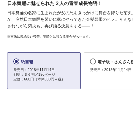
日本舞踊に魅せられた２人の青春成長物語！
日本舞踊の名家に生まれたが父の死をきっかけに舞台を降りた菊央
か、突然日本舞踊を習いに家にやってきた金髪碧眼のヒメ。そんな
されながら菊央も、再び踊る決意をする――！
※画像は表紙及び帯等、実際とは異なる場合があります。
紙書籍
電子版：さんさん
発売日：2018年11月14日
発売日：2018年11月14日
判型：Ｂ６判／180ページ
定価：660円（本体600円＋税）