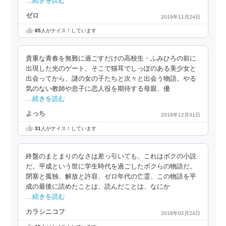
…続きを読む
ゼロ
2019年11月24日
85
人がナイス！しています
貴重な青春を無難に過ごすだけの高校生・ふみひろの前に
出現した光のゲート。そこで猫耳でしっぽのある美少女と
出会ってから、謎の女の子たちと次々と出会う物語。やる
気のない教師や息子に恋人役を期待する母親、優
…続きを読む
よっち
2018年12月31日
31
人がナイス！しています
終盤のまとまりのなさは差っ引いても、これはボクの小説
だ。平成という世に学生時代を過ごしたボクらの物語だ。
閉塞と孤独、解放と許容、ゼロ年代の亡霊、この物語を平
成の最後に読めたことは、読んだことは、なにか
…続きを読む
カラシニコフ
2019年02月24日