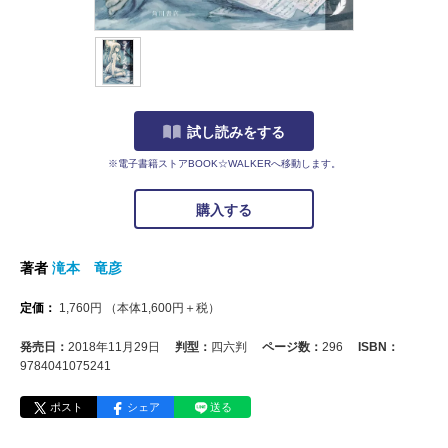
試し読みをする
※電子書籍ストアBOOK☆WALKERへ移動します。
購入する
著者
滝本 竜彦
定価：
1,760
円
（本体
1,600
円＋税）
発売日：
2018年11月29日
判型：
四六判
ページ数：
296
ISBN：
9784041075241
ポスト
シェア
送る