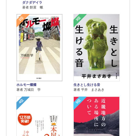
ダクダデイラ
著者 餅屋 蛾
2位
3位
ホルモー燦燦
生きとし生ける音
著者 万城目 学
著者 平井 まさあき
4位
5位