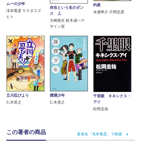
ムーの少年
灼夜
存在という名のダン
滝本竜彦 ヤスダスズ
永瀬隼介 片岡忠彦
ス 上
ヒト
大崎善生 鈴木成一デ
ザイン室
撲撲少年
立川忍びより
千里眼 キネシクス・
アイ
仁木英之
仁木英之
松岡圭祐
この著者の商品
著者名「滝本竜彦」で検索