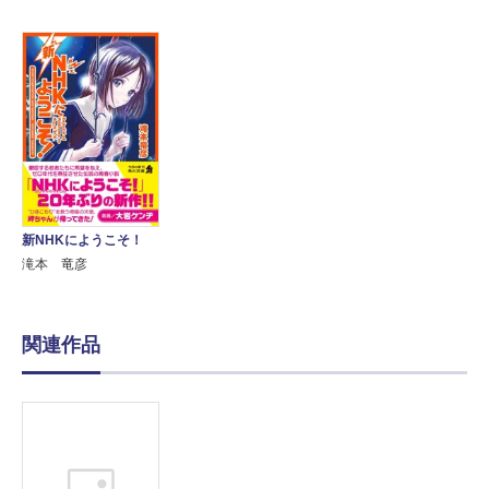
新NHKにようこそ！
滝本 竜彦
関連作品