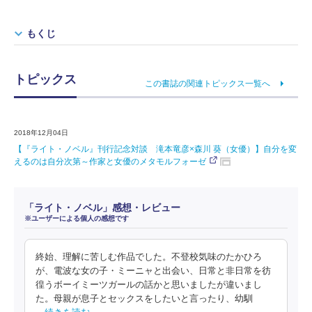
もくじ
トピックス
この書誌の関連トピックス一覧へ
2018年12月04日
【『ライト・ノベル』刊行記念対談 滝本竜彦×森川 葵（女優）】自分を変
えるのは自分次第～作家と女優のメタモルフォーゼ
「ライト・ノベル」感想・レビュー
※ユーザーによる個人の感想です
終始、理解に苦しむ作品でした。不登校気味のたかひろ
が、電波な女の子・ミーニャと出会い、日常と非日常を彷
徨うボーイミーツガールの話かと思いましたが違いまし
た。母親が息子とセックスをしたいと言ったり、幼馴