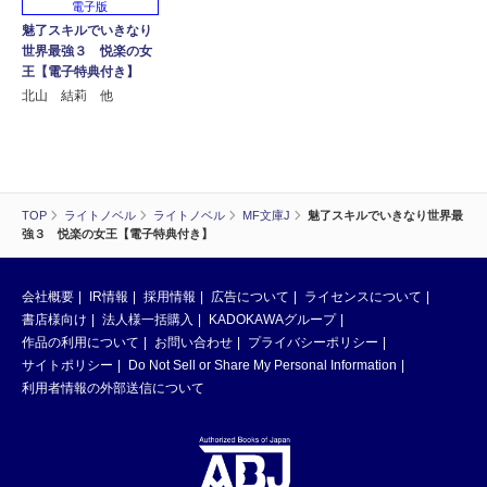
電子版
魅了スキルでいきなり
世界最強３ 悦楽の女
王【電子特典付き】
北山 結莉 他
TOP
ライトノベル
ライトノベル
MF文庫J
魅了スキルでいきなり世界最
強３ 悦楽の女王【電子特典付き】
会社概要
IR情報
採用情報
広告について
ライセンスについて
書店様向け
法人様一括購入
KADOKAWAグループ
作品の利用について
お問い合わせ
プライバシーポリシー
サイトポリシー
Do Not Sell or Share My Personal Information
利用者情報の外部送信について