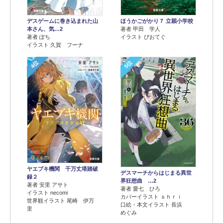
デスゲームに巻き込まれた山
ほうかごがかり７ 立穎小学校
本さん、気…2
著者 甲田 学人
著者 ぽち
イラスト ぴおてぐ
イラスト 久賀 フーナ
4位
5位
ヤエブキ機関 千万丈塔踏破
デスマーチからはじまる異世
録２
界狂想曲 …2
著者 安里 アサト
著者 愛七 ひろ
イラスト necomi
カバーイラスト ｓｈｒｉ
世界観イラスト 尾崎 伊万
口絵・本文イラスト 長浜
里
めぐみ