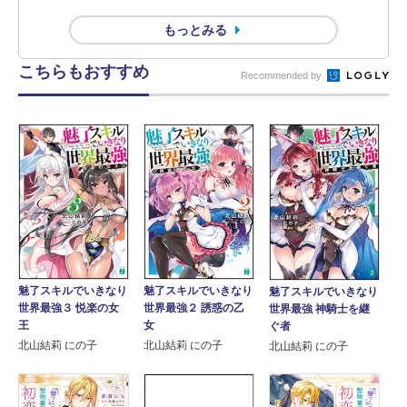
もっとみる
こちらもおすすめ
Recommended by
魅了スキルでいきなり
魅了スキルでいきなり
魅了スキルでいきなり
世界最強３ 悦楽の女
世界最強２ 誘惑の乙
世界最強 神騎士を継
王
女
ぐ者
北山結莉 にの子
北山結莉 にの子
北山結莉 にの子