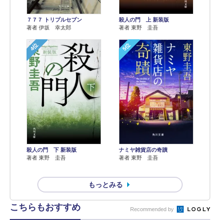
７７７ トリプルセブン
殺人の門 上 新装版
著者 伊坂 幸太郎
著者 東野 圭吾
4位
5位
殺人の門 下 新装版
ナミヤ雑貨店の奇蹟
著者 東野 圭吾
著者 東野 圭吾
もっとみる
こちらもおすすめ
Recommended by