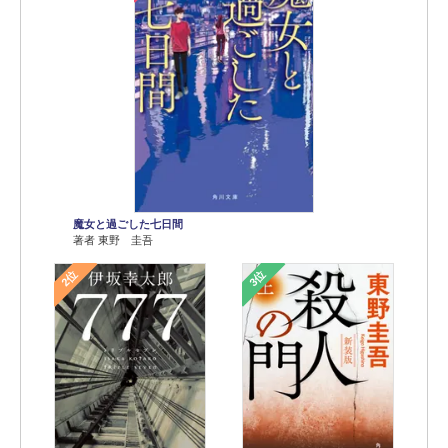
魔女と過ごした七日間
著者 東野 圭吾
2位
3位