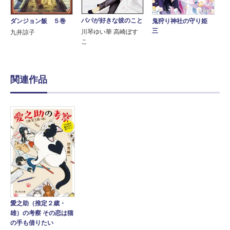
パパが好きな彼のこと
鬼狩り神社の守り姫
ダンジョン飯 ５巻
三
川琴ゆい華 高崎ぼす
九井諒子
こ
関連作品
愛之助（推定２歳・
雄）の考察 その恋は猫
の手も借りたい