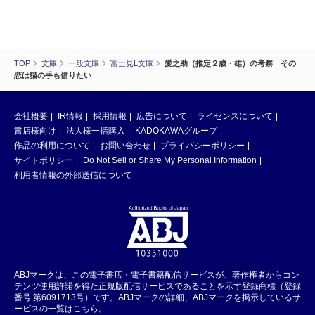
TOP
文庫
一般文庫
富士見L文庫
愛之助（推定２歳・雄）の考察 その
恋は猫の手も借りたい
会社概要
IR情報
採用情報
広告について
ライセンスについて
書店様向け
法人様一括購入
KADOKAWAグループ
作品の利用について
お問い合わせ
プライバシーポリシー
サイトポリシー
Do Not Sell or Share My Personal Information
利用者情報の外部送信について
ABJマークは、この電子書店・電子書籍配信サービスが、著作権者からコン
テンツ使用許諾を得た正規版配信サービスであることを示す登録商標（登録
番号 第6091713号）です。ABJマークの詳細、ABJマークを掲示しているサ
ービスの一覧はこちら。