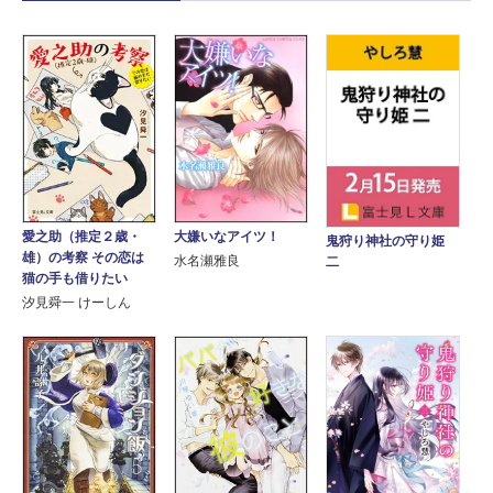
愛之助（推定２歳・
大嫌いなアイツ！
鬼狩り神社の守り姫
雄）の考察 その恋は
水名瀬雅良
二
猫の手も借りたい
汐見舜一 けーしん