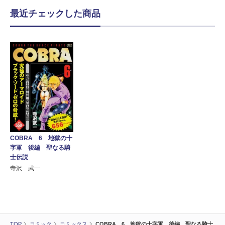
最近チェックした商品
COBRA 6 地獄の十
字軍 後編 聖なる騎
士伝説
寺沢 武一
TOP
コミック
コミックス
COBRA 6 地獄の十字軍 後編 聖なる騎士