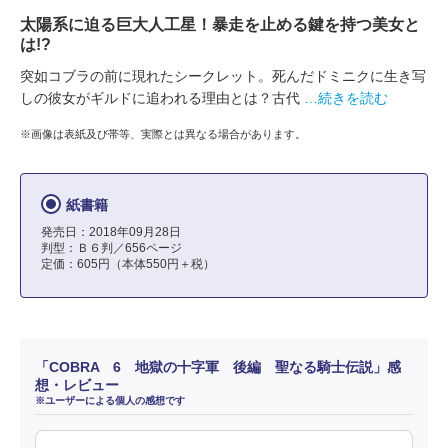
太陽系に迫る巨大人工星！暴走を止める鍵を持つ美女と
は!?
突如コブラの前に現れたシークレット。死んだドミニクに生き写
しの彼女がギルドに追われる理由とは？古代
…続きを読む
※画像は表紙及び帯等、実際とは異なる場合があります。
紙書籍
発売日：2018年09月28日
判型：Ｂ６判／656ページ
定価：605円（本体550円＋税）
「COBRA 6 地獄の十字軍 後編 聖なる騎士伝説」感
想・レビュー
※ユーザーによる個人の感想です