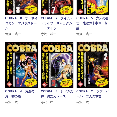
COBRA 8 ザ・サイ
COBRA 7 タイム・
COBRA 5 六人の勇
コガン マジックドー
ドライブ ギャラクシ
士 地獄の十字軍 前
ル
ー・ナイツ
編
寺沢 武一
寺沢 武一
寺沢 武一
COBRA 4 黄金の
COBRA 3 シドの女
COBRA 2 ラグ・ボ
扉 神の瞳
神 異次元レース
ール 二人の軍曹
寺沢 武一
寺沢 武一
寺沢 武一