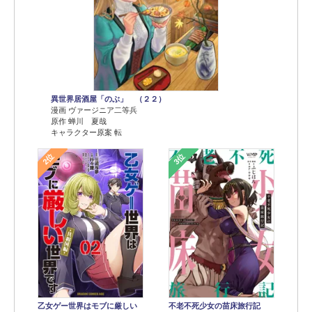
異世界居酒屋「のぶ」 （２２）
漫画 ヴァージニア二等兵
原作 蝉川 夏哉
キャラクター原案 転
2位
3位
乙女ゲー世界はモブに厳しい
不老不死少女の苗床旅行記