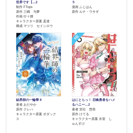
世界です【…2
５
制作 FTops
漫画 ふじはん
原作 三嶋 与夢
原作 ルナ・ウサギ
作画 行々狸
キャラクター原案 孟達
構成 マツリ セイシロウ
4位
5位
結界師の一輪華 8
はにとらっ！ 召喚勇者をハメ
著者 おだやか
るハニー…2
原作 クレハ
著者 宮社 惣恭
キャラクター原案 ボダック
原作 けてる
ス
キャラクター原案 氷室 し
ゅんすけ