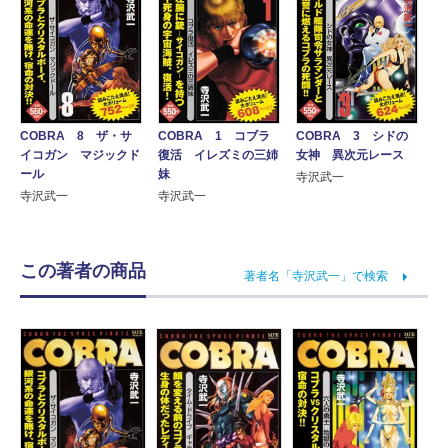
COBRA 8 ザ・サ
COBRA 1 コブラ
COBRA 3 シドの
イコガン マジックド
復活 イレズミの三姉
女神 異次元レース
ール
妹
寺沢武一
寺沢武一
寺沢武一
この著者の商品
著者名「寺沢武一」で検索