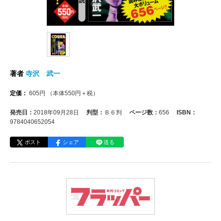
著者
寺沢 武一
定価：
605
円
（本体
550
円＋税）
発売日：
2018年09月28日
判型：
Ｂ６判
ページ数：
656
ISBN：
9784040652054
ポスト
シェア
送る