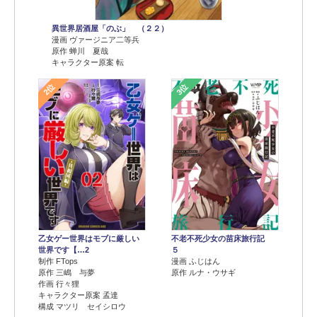
異世界居酒屋「のぶ」 （２２）
漫画 ヴァージニア二等兵
原作 蝉川 夏哉
キャラクター原案 転
2位
3位
乙女ゲー世界はモブに厳しい
不老不死少女の苗床旅行記
世界です【…2
５
制作 FTops
漫画 ふじはん
原作 三嶋 与夢
原作 ルナ・ウサギ
作画 行々狸
キャラクター原案 孟達
構成 マツリ セイシロウ