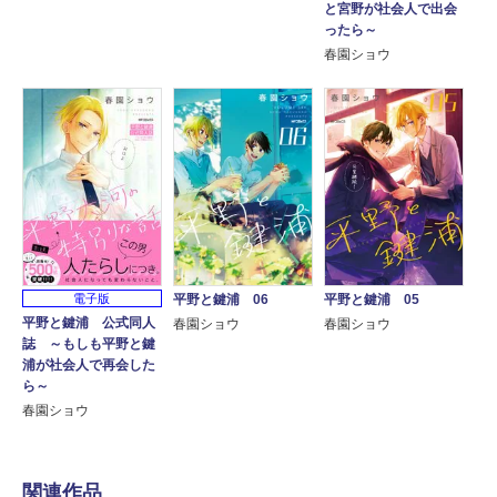
と宮野が社会人で出会
ったら～
春園ショウ
電子版
平野と鍵浦 05
平野と鍵浦 06
平野と鍵浦 公式同人
春園ショウ
春園ショウ
誌 ～もしも平野と鍵
浦が社会人で再会した
ら～
春園ショウ
関連作品