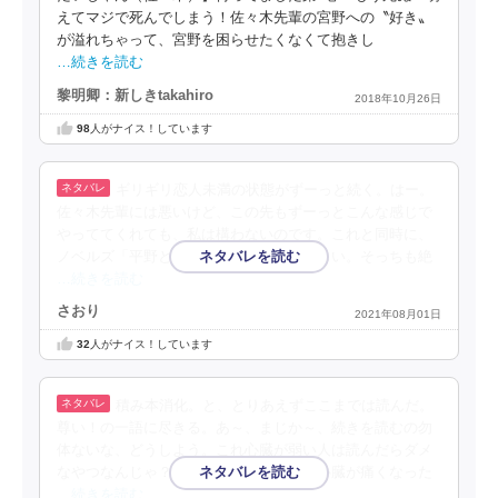
えてマジで死んでしまう！佐々木先輩の宮野への〝好き〟
が溢れちゃって、宮野を困らせたくなくて抱きし
…続きを読む
黎明卿：新しきtakahiro
2018年10月26日
98
人がナイス！しています
ギリギリ恋人未満の状態がずーっと続く。はー。
佐々木先輩には悪いけど、この先もずーっとこんな感じで
やっててくれても、私は構わないのです。これと同時に、
ノベルズ「平野と鍵浦」が発売されたらしい。そっちも絶
…続きを読む
さおり
2021年08月01日
32
人がナイス！しています
積み本消化。と、とりあえずここまでは読んだ。
尊い！の一語に尽きる。あ～、まじか～、続きを読むの勿
体ないな、どうしよう。これ心臓が弱い人は読んだらダメ
なやつなんじゃ？キュンキュンしすぎて心臓が痛くなった
…続きを読む