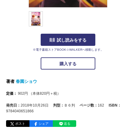
試し読みをする
※電子書籍ストアBOOK☆WALKERへ移動します。
購入する
著者
春園ショウ
定価：
902
円
（本体
820
円＋税）
発売日：
2018年10月26日
判型：
Ｂ６判
ページ数：
162
ISBN：
9784040651866
ポスト
シェア
送る