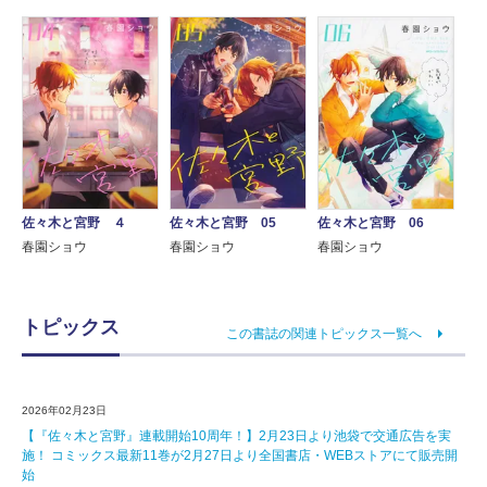
佐々木と宮野 ４
佐々木と宮野 05
佐々木と宮野 06
春園ショウ
春園ショウ
春園ショウ
トピックス
この書誌の関連トピックス一覧へ
2026年02月23日
【『佐々木と宮野』連載開始10周年！】2月23日より池袋で交通広告を実
施！ コミックス最新11巻が2月27日より全国書店・WEBストアにて販売開
始