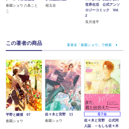
世界生活 公式アンソ
春園ショウ 八条こと
桜玉吉
ロジーコミック Vol.
こ
2
長月達平
この著者の商品
著者名「春園ショウ」で検索
佐々木と宮野 11
電子版
平野と鍵浦 07
佐々木と宮野 公式同
春園ショウ
春園ショウ
人誌 ～もしも佐々木