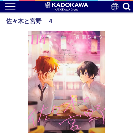
佐々木と宮野 ４