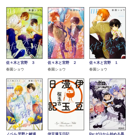
佐々木と宮野 ３
佐々木と宮野 １
佐々木と宮野 ２
春園ショウ
春園ショウ
春園ショウ
ノベル 平野と鍵浦
伊豆漫玉日記
Re:ゼロから始める異