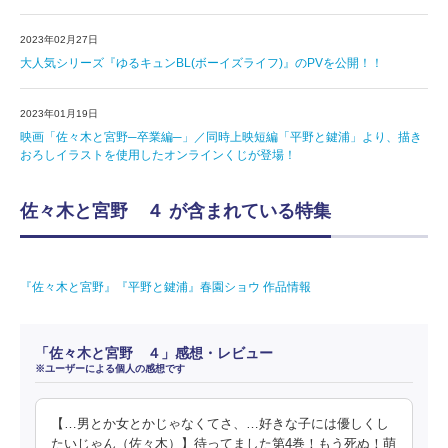
2023年02月27日
大人気シリーズ『ゆるキュンBL(ボーイズライフ)』のPVを公開！！
2023年01月19日
映画「佐々木と宮野─卒業編─」／同時上映短編「平野と鍵浦」より、描き
おろしイラストを使用したオンラインくじが登場！
佐々木と宮野 ４ が含まれている特集
『佐々木と宮野』『平野と鍵浦』春園ショウ 作品情報
「佐々木と宮野 ４」感想・レビュー
※ユーザーによる個人の感想です
【…男とか女とかじゃなくてさ、…好きな子には優しくし
たいじゃん（佐々木）】待ってました第4巻！もう死ぬ！萌