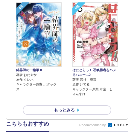
4位
5位
結界師の一輪華 8
はにとらっ！ 召喚勇者をハメ
著者 おだやか
るハニー…2
原作 クレハ
著者 宮社 惣恭
キャラクター原案 ボダック
原作 けてる
ス
キャラクター原案 氷室 し
ゅんすけ
もっとみる
こちらもおすすめ
Recommended by