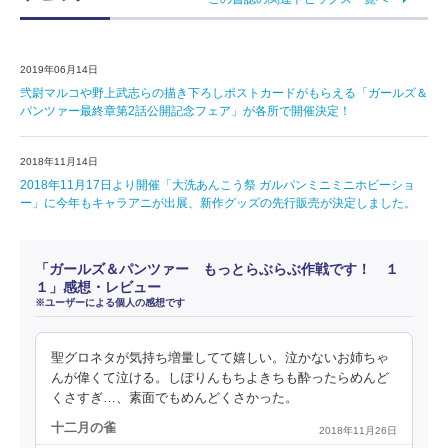
2019年06月14日
弐尉マルコや野上武志らの描き下ろしポストカードがもらえる「ガールズ＆
パンツァー最終章第2話公開記念フェア」が各所で開催決定！
2018年11月14日
2018年11月17日より開催「大洗あんこう祭 ガルパンミニミニホビーショ
ー」に今年もキャラアニが出展、新作グッズの先行販売が決定しました。
「ガールズ＆パンツァー もっとらぶらぶ作戦です！ １
１」感想・レビュー
※ユーザーによる個人の感想です
聖グロネタが気持ち増量してて嬉しい。泣かないお姉ちゃ
んが偉くて泣ける。しぽりんもちよきちも酔ったらめんど
くさすぎ…、素面でもめんどくさかった。
十二月の雀
2018年11月26日