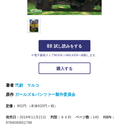
試し読みをする
※電子書籍ストアBOOK☆WALKERへ移動します。
購入する
著者
弐尉 マルコ
原作
ガールズ＆パンツァー製作委員会
定価：
902
円
（本体
820
円＋税）
発売日：
2018年11月21日
判型：
Ｂ６判
ページ数：
140
ISBN：
9784040651798