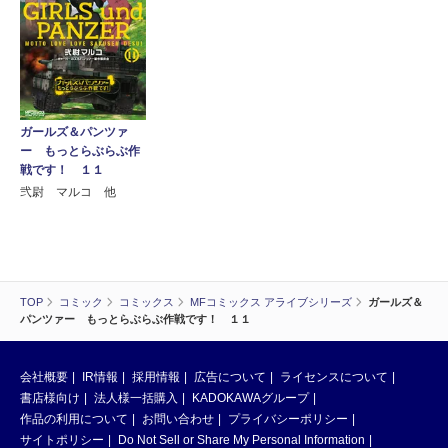
ガールズ＆パンツァ
ー もっとらぶらぶ作
戦です！ １１
弐尉 マルコ 他
TOP
コミック
コミックス
MFコミックス アライブシリーズ
ガールズ＆
パンツァー もっとらぶらぶ作戦です！ １１
会社概要
IR情報
採用情報
広告について
ライセンスについて
書店様向け
法人様一括購入
KADOKAWAグループ
作品の利用について
お問い合わせ
プライバシーポリシー
サイトポリシー
Do Not Sell or Share My Personal Information