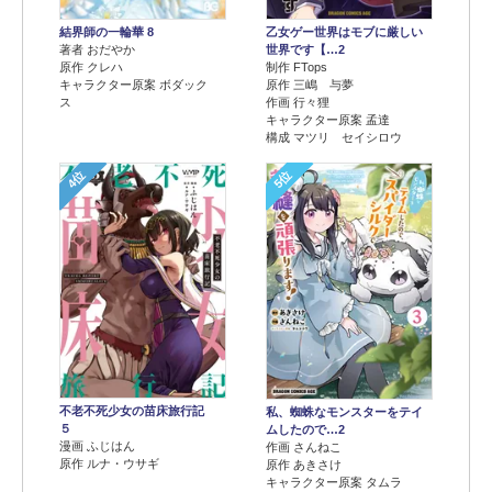
結界師の一輪華 8
乙女ゲー世界はモブに厳しい
著者 おだやか
世界です【…2
原作 クレハ
制作 FTops
キャラクター原案 ボダック
原作 三嶋 与夢
ス
作画 行々狸
キャラクター原案 孟達
構成 マツリ セイシロウ
4位
5位
不老不死少女の苗床旅行記
私、蜘蛛なモンスターをテイ
５
ムしたので…2
漫画 ふじはん
作画 さんねこ
原作 ルナ・ウサギ
原作 あきさけ
キャラクター原案 タムラ