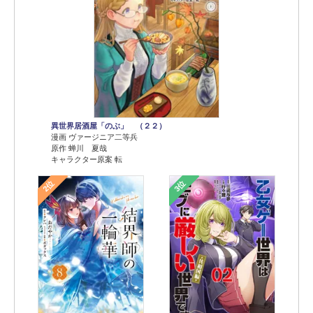
異世界居酒屋「のぶ」 （２２）
漫画 ヴァージニア二等兵
原作 蝉川 夏哉
キャラクター原案 転
2位
3位