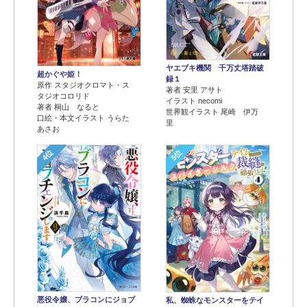
ヤエブキ機関 千万丈塔踏破
超かぐや姫！
録１
原作 スタジオクロマト・ス
著者 安里 アサト
タジオコロリド
イラスト necomi
著者 桐山 なると
世界観イラスト 尾崎 伊万
口絵・本文イラスト うらた
里
あさお
4位
5位
悪役令嬢、ブラコンにジョブ
私、蜘蛛なモンスターをテイ