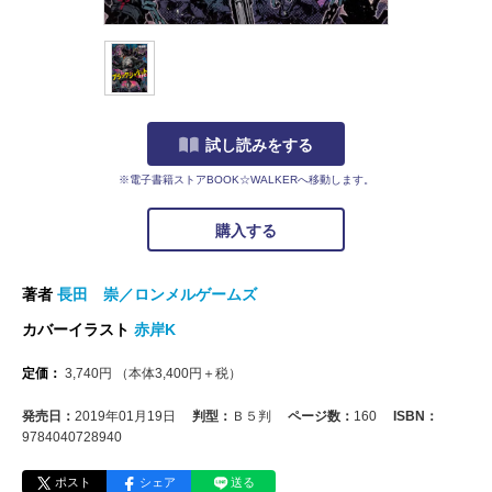
試し読みをする
※電子書籍ストアBOOK☆WALKERへ移動します。
購入する
著者
長田 崇／ロンメルゲームズ
カバーイラスト
赤岸K
定価：
3,740
円
（本体
3,400
円＋税）
発売日：
2019年01月19日
判型：
Ｂ５判
ページ数：
160
ISBN：
9784040728940
ポスト
シェア
送る