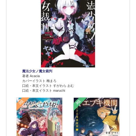
魔法少女ノ魔女裁判
著者 Acacia
カバーイラスト 梅まろ
口絵・本文イラスト すがわら おむ
口絵・本文イラスト maruchi
2位
3位