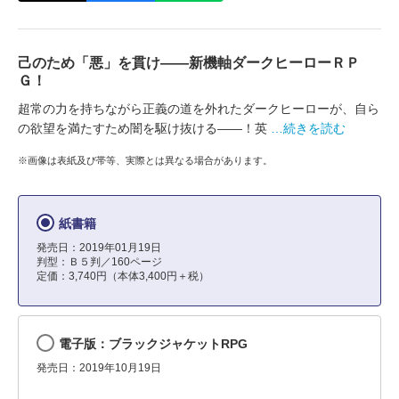
己のため「悪」を貫け――新機軸ダークヒーローＲＰ
Ｇ！
超常の力を持ちながら正義の道を外れたダークヒーローが、自ら
の欲望を満たすため闇を駆け抜ける――！英
…続きを読む
※画像は表紙及び帯等、実際とは異なる場合があります。
紙書籍
発売日：2019年01月19日
判型：Ｂ５判／160ページ
定価：3,740円（本体3,400円＋税）
電子版：ブラックジャケットRPG
発売日：2019年10月19日