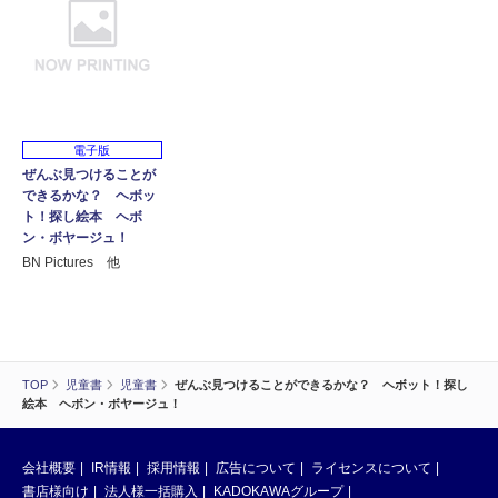
電子版
ぜんぶ見つけることが
できるかな？ ヘボッ
ト！探し絵本 ヘボ
ン・ボヤージュ！
BN Pictures 他
TOP
児童書
児童書
ぜんぶ見つけることができるかな？ ヘボット！探し
絵本 ヘボン・ボヤージュ！
会社概要
IR情報
採用情報
広告について
ライセンスについて
書店様向け
法人様一括購入
KADOKAWAグループ