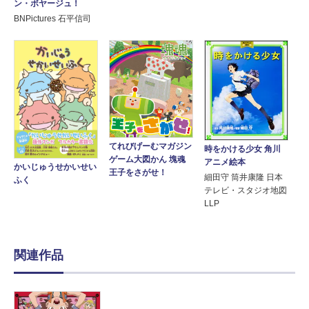
ン・ボヤージュ！
BNPictures 石平信司
てれびげーむマガジン
時をかける少女 角川
ゲーム大図かん 塊魂
アニメ絵本
かいじゅうせかいせい
王子をさがせ！
細田守 筒井康隆 日本
ふく
テレビ・スタジオ地図
LLP
関連作品