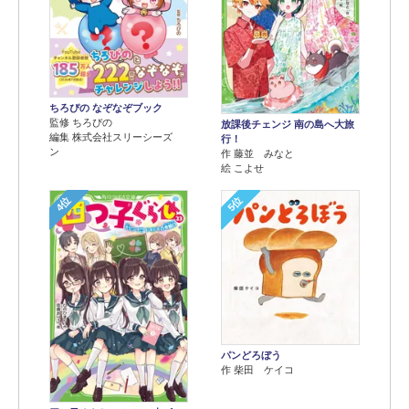
ちろぴの なぞなぞブック
監修 ちろぴの
放課後チェンジ 南の島へ大旅
編集 株式会社スリーシーズ
行！
ン
作 藤並 みなと
絵 こよせ
4位
5位
パンどろぼう
作 柴田 ケイコ