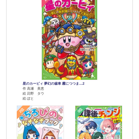
星のカービィ 夢幻の歯車 霧につつま…2
作 高瀬 美恵
絵 苅野 タウ
絵 ぽと
2位
3位