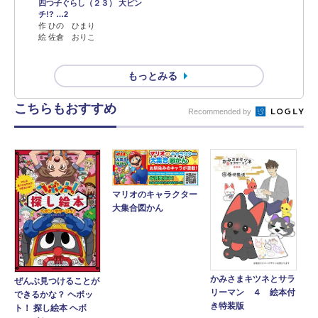
四つ子ぐらし（２３） 大ピン
チ!? …2
作 ひの ひまり
絵 佐倉 おりこ
もっとみる
こちらもおすすめ
Recommended by
マリオのキャラクター
大集合図かん
かみさまキツネとサラ
ぜんぶ見つけることが
リーマン ４ 絵本付
できるかな？ ヘボッ
き特装版
ト！ 探し絵本 ヘボ