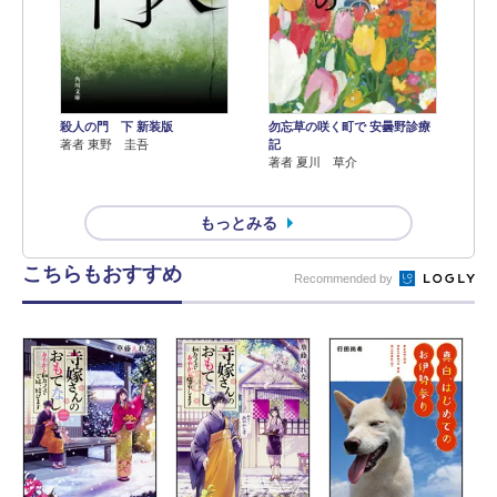
殺人の門 下 新装版
勿忘草の咲く町で 安曇野診療
著者 東野 圭吾
記
著者 夏川 草介
もっとみる
こちらもおすすめ
Recommended by