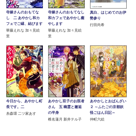
寺嫁さんのおもてな
寺嫁さんのおもてなし
真白、はじめてのお伊
し 二 あやかし和カ
和カフェであやかし癒
勢参り
フェでご縁、結びます
やします
行田尚希
華藤えれな 加々見絵
華藤えれな 加々見絵
里
里
今日から、あやかし町
あやかし双子のお医者
あやかしとおばんざい
長です。二
さん 五 幽霊と邂逅
２ ～ふたごの京都妖
の半身
怪ごはん日記～
糸森環 二ツ家あす
椎名蓮月 新井テル子
仲町六絵