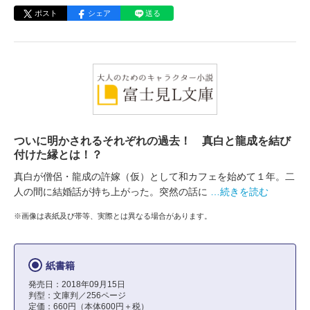
ポスト
シェア
送る
ついに明かされるそれぞれの過去！ 真白と龍成を結び
付けた縁とは！？
真白が僧侶・龍成の許嫁（仮）として和カフェを始めて１年。二
人の間に結婚話が持ち上がった。突然の話に
…続きを読む
※画像は表紙及び帯等、実際とは異なる場合があります。
紙書籍
発売日：2018年09月15日
判型：文庫判／256ページ
定価：660円（本体600円＋税）