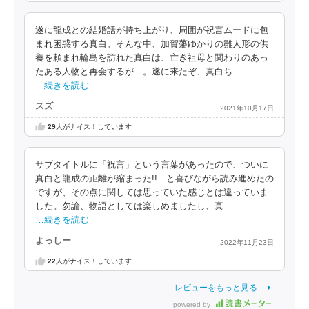
遂に龍成との結婚話が持ち上がり、周囲が祝言ムードに包
まれ困惑する真白。そんな中、加賀藩ゆかりの雛人形の供
養を頼まれ輪島を訪れた真白は、亡き祖母と関わりのあっ
たある人物と再会するが…。遂に来たぞ、真白ち
…続きを読む
スズ
2021年10月17日
29
人がナイス！しています
サブタイトルに「祝言」という言葉があったので、ついに
真白と龍成の距離が縮まった!! と喜びながら読み進めたの
ですが、その点に関しては思っていた感じとは違っていま
した。勿論、物語としては楽しめましたし、真
…続きを読む
よっしー
2022年11月23日
22
人がナイス！しています
レビューをもっと見る
powered by