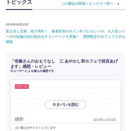
トピックス
この書誌の関連トピックス一覧へ
2019年05月10日
富士見Ｌ文庫、祝５周年！ 著者直筆のサイン本プレゼントや、大人気シリ
ーズの短編小説が読めるキャンペーンを実施！ 期間限定のカフェコラボも
開催
「寺嫁さんのおもてなし 三 あやかし和カフェで祝言あげ
ます」感想・レビュー
※ユーザーによる個人の感想です
龍成の元へ真白が来てから1年。周りから祝言を挙
げろと言われ、流されて挙げても良いのか悩む真白。徐々
に龍成への想いを募らせているのに、肝心の龍成は内側を
見せないのがもどかしかったですが、二人らしいラスト
…続きを読む
ぽぽ♪
2018年11月24日
32
人がナイス！しています