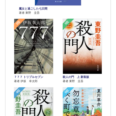
魔女と過ごした七日間
著者 東野 圭吾
2位
3位
７７７ トリプルセブン
殺人の門 上 新装版
著者 伊坂 幸太郎
著者 東野 圭吾
4位
5位