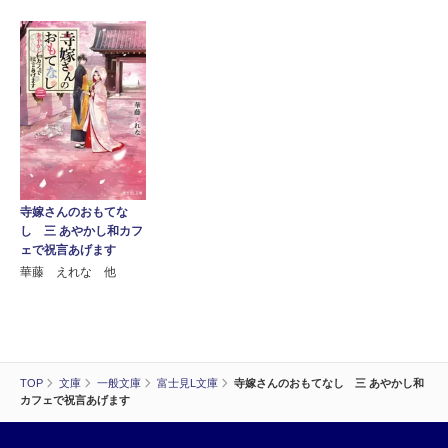
寺嫁さんのおもてな
し 三 あやかし和カフ
ェで祝言あげます
華藤 えれな 他
TOP
文庫
一般文庫
富士見L文庫
寺嫁さんのおもてなし 三 あやかし和
カフェで祝言あげます