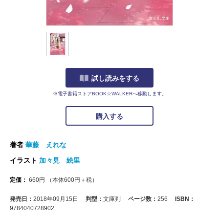
試し読みをする
※電子書籍ストアBOOK☆WALKERへ移動します。
購入する
著者
華藤 えれな
イラスト
加々見 絵里
定価：
660
円
（本体
600
円＋税）
発売日：
2018年09月15日
判型：
文庫判
ページ数：
256
ISBN：
9784040728902