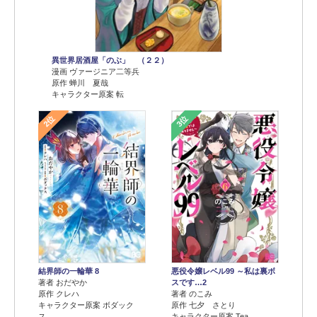
異世界居酒屋「のぶ」 （２２）
漫画 ヴァージニア二等兵
原作 蝉川 夏哉
キャラクター原案 転
2位
3位
結界師の一輪華 8
悪役令嬢レベル99 ～私は裏ボ
著者 おだやか
スです…2
原作 クレハ
著者 のこみ
キャラクター原案 ボダック
原作 七夕 さとり
ス
キャラクター原案 Tea