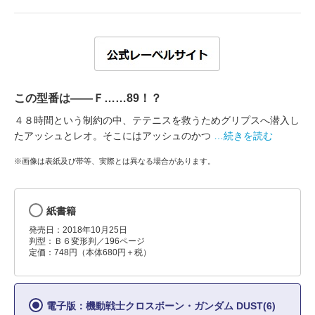
この型番は――Ｆ……89！？
４８時間という制約の中、テテニスを救うためグリプスへ潜入し
たアッシュとレオ。そこにはアッシュのかつ
…続きを読む
※画像は表紙及び帯等、実際とは異なる場合があります。
紙書籍
発売日：2018年10月25日
判型：Ｂ６変形判／196ページ
定価：748円（本体680円＋税）
電子版：機動戦士クロスボーン・ガンダム DUST(6)