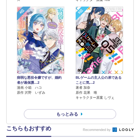
4位
5位
病弱な悪役令嬢ですが、婚約
BLゲームの主人公の弟である
者が過保護…2
ことに気…2
漫画 小箱 ハコ
著者 加奈
原作 沢野 いずみ
原作 花果 唯
キャラクター原案 しヴぇ
もっとみる
こちらもおすすめ
Recommended by