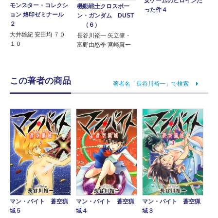
女ゲームのヒロインだ
モンスター・コレクシ
機動戦士クロスボー
った件４
ョン 烙印ゼミナール
ン・ガンダム DUST
２
（６）
大井雄紀 安田均 ７０
長谷川裕一 矢立肇・
１０
富野由悠季 宮崎真一
この著者の商品
著者名「長谷川裕一」で検索
マン・バイト 蒼空猟
マン・バイト 蒼空猟
マン・バイト 蒼空猟
域５
域４
域３