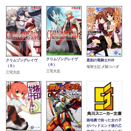
クリムゾングレイヴ
星刻の竜騎士XVII
クリムゾングレイヴ
（６）
（５）
瑞智士記 〆鯖コハダ
三宅大志
三宅大志
路地裏で拾った女の子
がバッドエンド後の乙