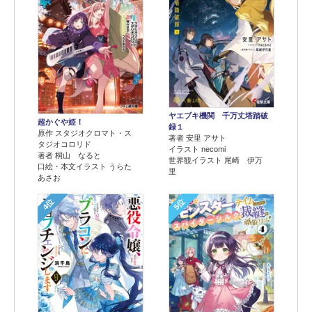
ヤエブキ機関 千万丈塔踏破
超かぐや姫！
録１
原作 スタジオクロマト・ス
著者 安里 アサト
タジオコロリド
イラスト necomi
著者 桐山 なると
世界観イラスト 尾崎 伊万
口絵・本文イラスト うらた
里
あさお
4位
5位