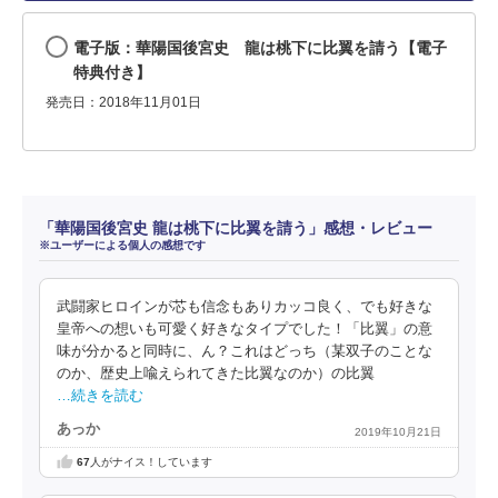
電子版：華陽国後宮史 龍は桃下に比翼を請う【電子
特典付き】
発売日：2018年11月01日
「華陽国後宮史 龍は桃下に比翼を請う」感想・レビュー
※ユーザーによる個人の感想です
武闘家ヒロインが芯も信念もありカッコ良く、でも好きな
皇帝への想いも可愛く好きなタイプでした！「比翼」の意
味が分かると同時に、ん？これはどっち（某双子のことな
のか、歴史上喩えられてきた比翼なのか）の比翼
…続きを読む
あっか
2019年10月21日
67
人がナイス！しています