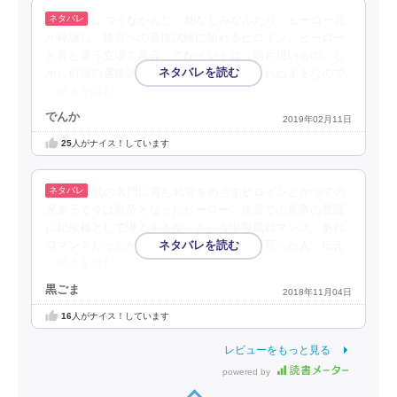
ふつうなかんじ。幼なじみなふたり、ヒーロー兄
が禅譲し、後宮への選抜試験に加わるヒロイン。ヒーロー
と昔と違う立場で再会、てなイントロ。両片思いもの。し
かし前回の選抜試験時の真相などが明かされぬままなので
…続きを読む
でんか
2019年02月11日
25
人がナイス！しています
武の名門に育ち武官をめざすヒロインとかつての
兄弟子で今は皇帝となったヒーロー。後宮での皇帝の警護
に妃候補として潜入するが、という中華風ロマンス。あれ
ロマンスだったかな？きょうだいのように育った人、伝え
…続きを読む
黒ごま
2018年11月04日
16
人がナイス！しています
レビューをもっと見る
powered by