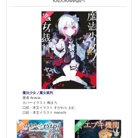
KADOKAWA調べ
1位
魔法少女ノ魔女裁判
著者 Acacia
カバーイラスト 梅まろ
口絵・本文イラスト すがわら おむ
口絵・本文イラスト maruchi
2位
3位