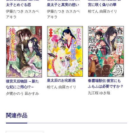
太子とめぐる恋
皇太子と真実の想い
宮に咲く偽りの華
伊藤たつき カスカベ
伊藤たつき カスカベ
柏てん 由羅カイリ
アキラ
アキラ
皇太后のお化粧係
春霞瑞獣伝 後宮にも
後宮天后物語 ～新た
ふもふは必要ですか？
な妃にご用心!?～
柏てん 由羅カイリ
九江桜 ゆき哉
夕鷺かのう 凪かすみ
関連作品