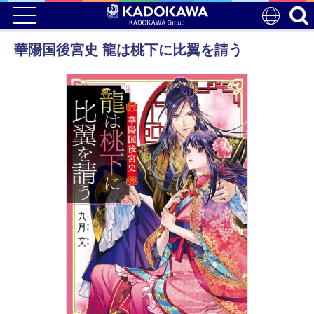
華陽国後宮史 龍は桃下に比翼を請う