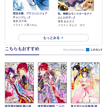
悪役令嬢、ブラコンにジョブ
私、蜘蛛なモンスターをテイ
チェンジし…2
ムしたので…2
著者 浜千鳥
著者 あきさけ
イラスト 八美☆わん
イラスト タムラ ヨウ
もっとみる
こちらもおすすめ
Recommended by
後宮香妃物語 龍の皇
後宮香妃物語 二人の
皇太后のお化粧係 後