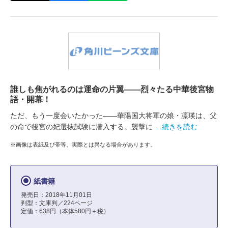
誰しも焦がれるのは運命の片翼――烈々たる中華後宮物
語・開幕！
ただ、もう一度会いたかった――華陽国大将軍の娘・凛瑛は、父
の命で後宮の妃選抜試験に潜入する。襲撃に
…続きを読む
※画像は表紙及び帯等、実際とは異なる場合があります。
紙書籍
発売日：2018年11月01日
判型：文庫判／224ページ
定価：638円（本体580円＋税）