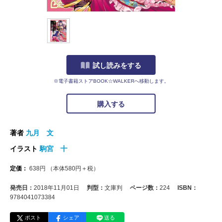
試し読みをする
※電子書籍ストアBOOK☆WALKERへ移動します。
購入する
著者
九月 文
イラスト
駒宮 十
定価：
638
円
（本体
580
円＋税）
発売日：
2018年11月01日
判型：
文庫判
ページ数：
224
ISBN：
9784041073384
ポスト
シェア
送る