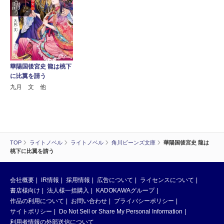
華陽国後宮史 龍は桃下
に比翼を請う
九月 文 他
TOP
ライトノベル
ライトノベル
角川ビーンズ文庫
華陽国後宮史 龍は
桃下に比翼を請う
会社概要
IR情報
採用情報
広告について
ライセンスについて
書店様向け
法人様一括購入
KADOKAWAグループ
作品の利用について
お問い合わせ
プライバシーポリシー
サイトポリシー
Do Not Sell or Share My Personal Information
利用者情報の外部送信について