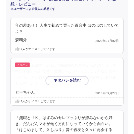
想・レビュー
※ユーザーによる個人の感想です
年の差あり！ 人生で初めて買った百合本 ほのぼのしていて
よき
森鴎外
2020年01月02日
9
人がナイス！しています
最高でしたね。前回の続きのお話も読めたりして
それも良かったです。友愛だったりどうしようもない恋だ
ったり、おねロリ、社会人、色々な百合が読めてたまりま
せんでした！
とーちゃん
2018年09月27日
8
人がナイス！しています
「無職とＪＫ」はずみのセレブっぷりが嫌みないから好
き。だんだんマオが働く方向になっていくから面白い。
「はじめまして、久しぶり」昔の親友と久々に再会する