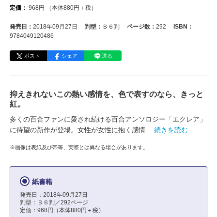
定価：
968
円
（本体
880
円＋税）
発売日：
2018年09月27日
判型：
Ｂ６判
ページ数：
292
ISBN：
9784049120486
ポスト
シェア
送る
抑えきれないこの熱い感情を、色で表すのなら、きっと
紅。
多くの百合ファンに愛され続ける百合アンソロジー「エクレア」
に待望の新作が登場。女性が女性に抱く感情
…続きを読む
※画像は表紙及び帯等、実際とは異なる場合があります。
紙書籍
発売日：2018年09月27日
判型：Ｂ６判／292ページ
定価：968円（本体880円＋税）