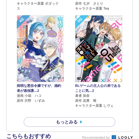
キャラクター原案 ボダック
原作 七夕 さとり
ス
キャラクター原案 Tea
4位
5位
病弱な悪役令嬢ですが、婚約
BLゲームの主人公の弟である
者が過保護…2
ことに気…2
漫画 小箱 ハコ
著者 加奈
原作 沢野 いずみ
原作 花果 唯
キャラクター原案 しヴぇ
もっとみる
こちらもおすすめ
Recommended by