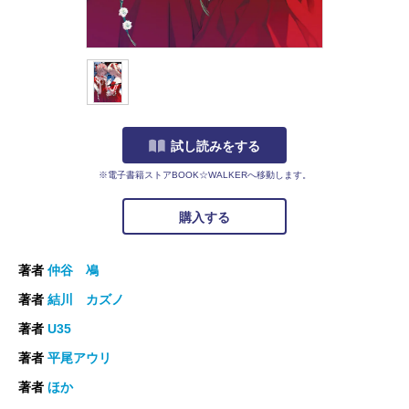
試し読みをする
※電子書籍ストアBOOK☆WALKERへ移動します。
購入する
著者
仲谷 鳰
著者
結川 カズノ
著者
U35
著者
平尾アウリ
著者
ほか