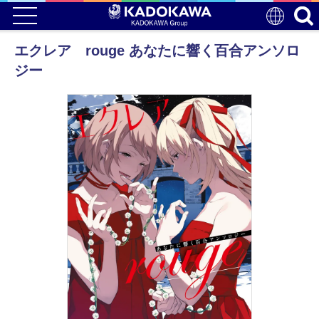
エクレア rouge あなたに響く百合アンソロ
ジー