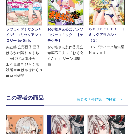
ＳＨＵＦＦＬＥ！ コ
ラブライブ！サンシャ
おそ松さん公式アンソ
ミックアラカルト
イン!! コミックアンソ
ロジーコミック 【ケ
（３）
ロジー by Girls
モケモ】
コンプティーク編集部
矢立肇 公野櫻子 雪子
おそ松さん製作委員会
Ｎａｖｅｌ
はるかわ陽 柑奈まち
赤塚不二夫（『おそ松
ちゃげぴ 坂本小夜
くん』） ジーン編集
加々見絵里 ひらく椥
部
秋尾 van はやせれく n
ui 室田雄平
この著者の商品
著者名「仲谷鳰」で検索