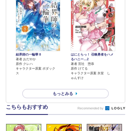
結界師の一輪華 8
はにとらっ！ 召喚勇者をハメ
著者 おだやか
るハニー…2
原作 クレハ
著者 宮社 惣恭
キャラクター原案 ボダック
原作 けてる
ス
キャラクター原案 氷室 し
ゅんすけ
もっとみる
こちらもおすすめ
Recommended by