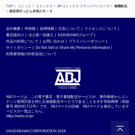
TOP
コミック
コミックス
MFコミックス フラッパーシリーズ
無職転生
～異世界行ったら本気だす～ 9
会社概要
IR情報
採用情報
広告について
ライセンスについて
書店様向け
法人様一括購入
KADOKAWAグループ
作品の利用について
お問い合わせ
プライバシーポリシー
サイトポリシー
Do Not Sell or Share My Personal Information
利用者情報の外部送信について
ABJマークは、この電子書店・電子書籍配信サービスが、著作権者からコン
テンツ使用許諾を得た正規版配信サービスであることを示す登録商標（登録
番号 第6091713号）です。ABJマークの詳細、ABJマークを掲示しているサ
ービスの一覧はこちら。
https://aebs.or.jp/
©KADOKAWA CORPORATION 2026