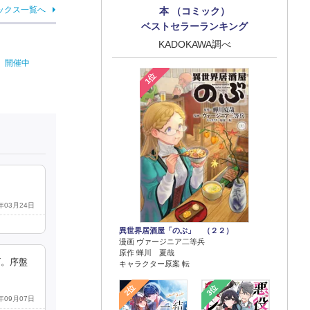
ックス一覧へ
本 （コミック）
ベストセラーランキング
KADOKAWA調べ
r」開催中
1位
1年03月24日
異世界居酒屋「のぶ」 （２２）
漫画 ヴァージニア二等兵
原作 蝉川 夏哉
ズ。序盤
キャラクター原案 転
2位
3位
8年09月07日