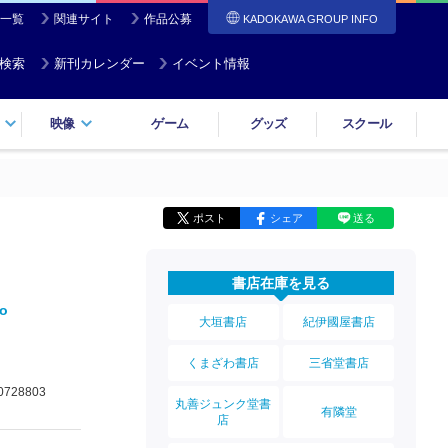
一覧
関連サイト
作品公募
KADOKAWA GROUP INFO
検索
新刊カレンダー
イベント情報
映像
ゲーム
グッズ
スクール
ポスト
シェア
送る
書店在庫を見る
zo
大垣書店
紀伊國屋書店
くまざわ書店
三省堂書店
0728803
丸善ジュンク堂書
有隣堂
店