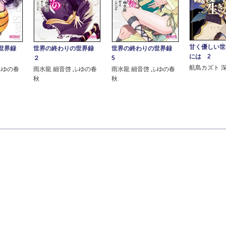
甘く優しい世
の世界録
世界の終わりの世界録
世界の終わりの世界録
には 2
２
5
航島カズト 
ふゆの春
雨水龍 細音啓 ふゆの春
雨水龍 細音啓 ふゆの春
秋
秋