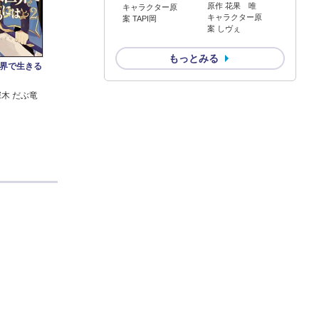
原作 花果 唯
キャラクター原
キャラクター原
案 TAPI岡
案 しヴぇ
もっとみる
界で生きる
深木 だぶ竜