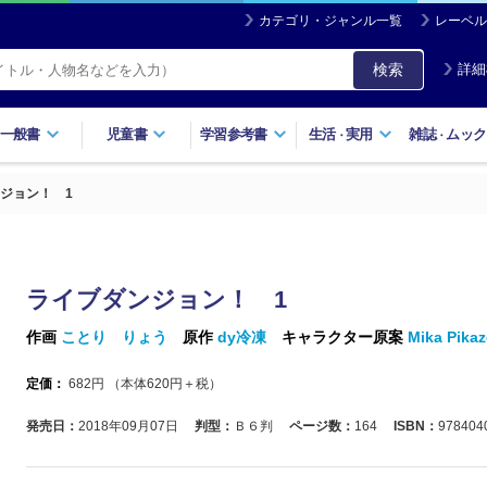
カテゴリ・ジャンル一覧
レーベル
検索
詳細
一般書
児童書
学習参考書
生活
実用
雑誌
ムック
・
・
ジョン！ 1
ライブダンジョン！ 1
作画
ことり りょう
原作
dy冷凍
キャラクター原案
Mika Pika
定価：
682
円 （本体
620
円＋税）
発売日：
2018年09月07日
判型：
Ｂ６判
ページ数：
164
ISBN：
978404