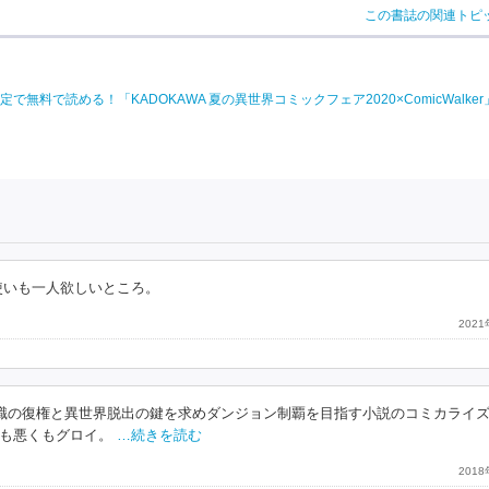
この書誌の関連トピ
料で読める！「KADOKAWA 夏の異世界コミックフェア2020×ComicWalke
使いも一人欲しいところ。
202
ー職の復権と異世界脱出の鍵を求めダンジョン制覇を目指す小説のコミカライ
も悪くもグロイ。
…続きを読む
201