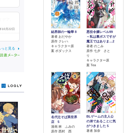
イデア。
0年10月22日
結界師の一輪華 8
悪役令嬢レベル99
著者 おだやか
～私は裏ボスですが
原作 クレハ
魔王ではありま…2
キャラクター原
著者 のこみ
もっと見る
案 ボダックス
原作 七夕 さと
り
キャラクター原
案 Tea
4位
5位
y
BLゲームの主人公
名代辻そば異世界
の弟であることに気
店 5
がつきました 5
漫画 林 ふみの
著者 加奈
原作 西村 西