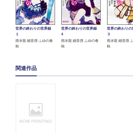
世界の終わりの世界録
世界の終わりの世界録
世界の終わり
１
4
３
雨水龍 細音啓 ふゆの春
雨水龍 細音啓 ふゆの春
雨水龍 細音啓 
秋
秋
秋
関連作品