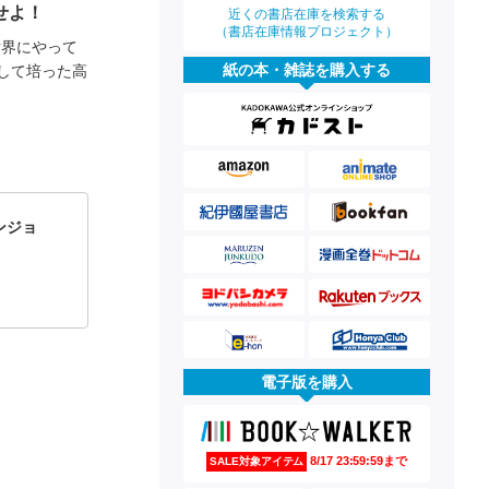
せよ！
近くの書店在庫を検索する
（書店在庫情報プロジェクト）
世界にやって
紙の本・雑誌を購入する
して培った高
ンジョ
電子版を購入
8/17 23:59:59まで
SALE対象アイテム