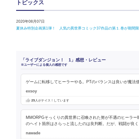
トピックス
2020年08月07日
夏休み特別企画第1弾！ 人気の異世界コミック37作品の第１.巻が期間限定で無
「ライブダンジョン！ 1」感想・レビュー
※ユーザーによる個人の感想です
ゲームに転移してヒーラーやる。PTのバランスは良いが魔法
exsoy
25
人がナイス！しています
MMORPGそっくりの異世界に召喚された努が不遇のヒーラ
のヘイト箇所はさらっと流したのは良判断。だが、戦闘が良く
nawade