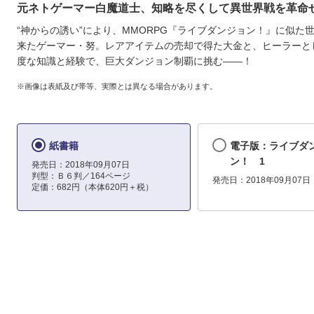
元ネトゲーマー白魔道士、知略を尽くして異世界戦を革命
“神からの誘い”により、MMORPG『ライブダンジョン！』に似た
来たゲーマー・努。レアアイテムの売却で得た大金と、ヒーラーと
度な知識と経験で、巨大ダンジョン制覇に挑む――！
※画像は表紙及び帯等、実際とは異なる場合があります。
紙書籍
電子版：ライブダ
ン！ 1
発売日：2018年09月07日
判型：Ｂ６判／164ページ
発売日：2018年09月07日
定価：682円（本体620円＋税）