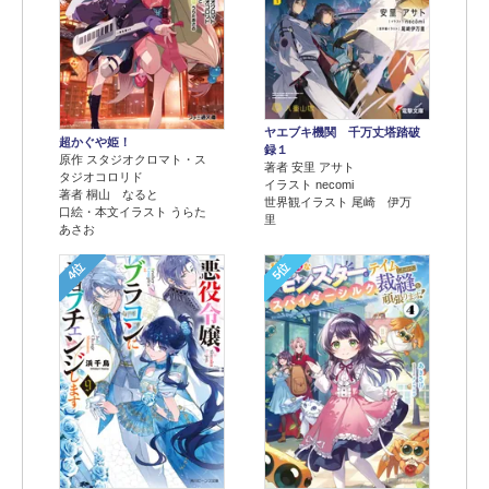
ヤエブキ機関 千万丈塔踏破
超かぐや姫！
録１
原作 スタジオクロマト・ス
著者 安里 アサト
タジオコロリド
イラスト necomi
著者 桐山 なると
世界観イラスト 尾崎 伊万
口絵・本文イラスト うらた
里
あさお
4位
5位