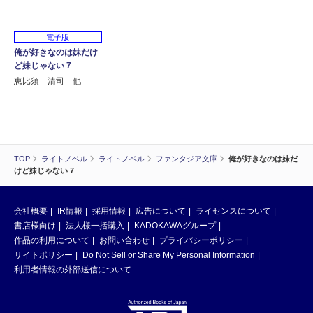
電子版
俺が好きなのは妹だけ
ど妹じゃない 7
恵比須 清司 他
TOP
ライトノベル
ライトノベル
ファンタジア文庫
俺が好きなのは妹だ
けど妹じゃない 7
会社概要
IR情報
採用情報
広告について
ライセンスについて
書店様向け
法人様一括購入
KADOKAWAグループ
作品の利用について
お問い合わせ
プライバシーポリシー
サイトポリシー
Do Not Sell or Share My Personal Information
利用者情報の外部送信について