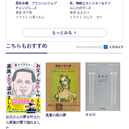
悪役令嬢、ブラコンにジョブ
私、蜘蛛なモンスターをテイ
チェンジし…2
ムしたので…2
著者 浜千鳥
著者 あきさけ
イラスト 八美☆わん
イラスト タムラ ヨウ
もっとみる
こちらもおすすめ
Recommended by
オセロ
真夏の夜の夢
お父さんの夢を叶えた
ら家族が愛で溢れまし
た