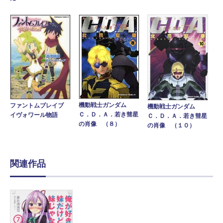
機動戦士ガンダム
ファントムブレイブ
機動戦士ガンダム
Ｃ．Ｄ．Ａ．若き彗星
イヴォワール物語
Ｃ．Ｄ．Ａ．若き彗星
の肖像 （８）
の肖像 （１０）
関連作品