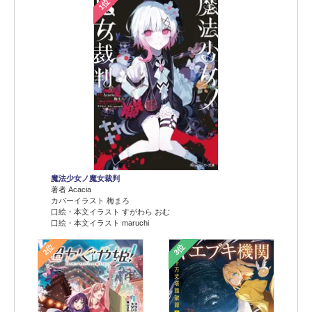
1位
魔法少女ノ魔女裁判
著者 Acacia
カバーイラスト 梅まろ
口絵・本文イラスト すがわら おむ
口絵・本文イラスト maruchi
2位
3位