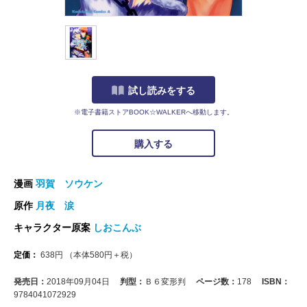
試し読みをする
※電子書籍ストアBOOK☆WALKERへ移動します。
購入する
漫画
羽賀 ソウケン
原作
月夜 涙
キャラクター原案
しおこんぶ
定価：
638
円
（本体
580
円＋税）
発売日：
2018年09月04日
判型：
Ｂ６変形判
ページ数：
178
ISBN：
9784041072929