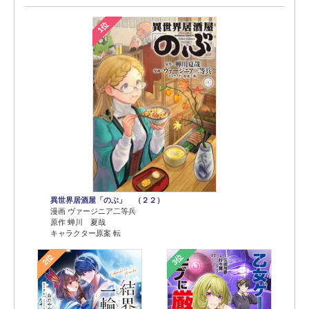
1位
異世界居酒屋「のぶ」 （２２）
漫画 ヴァージニア二等兵
原作 蝉川 夏哉
キャラクター原案 転
2位
3位