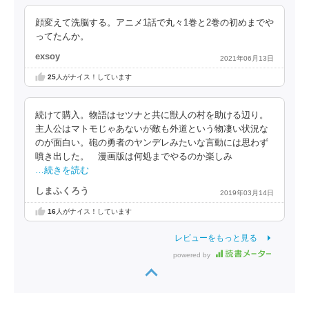
顔変えて洗脳する。アニメ1話で丸々1巻と2巻の初めまでや
ってたんか。
exsoy
2021年06月13日
25
人がナイス！しています
続けて購入。物語はセツナと共に獣人の村を助ける辺り。
主人公はマトモじゃあないが敵も外道という物凄い状況な
のが面白い。砲の勇者のヤンデレみたいな言動には思わず
噴き出した。 漫画版は何処までやるのか楽しみ
…続きを読む
しまふくろう
2019年03月14日
16
人がナイス！しています
レビューをもっと見る
powered by