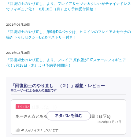
『回復術士のやり直し』より、フレイア＆セツナ＆クレハがチャイナドレス
でフィギュア化！ 8月18日（月）より予約受付開始！
2021年06月10日
『回復術士のやり直し』第9巻DXパックは、ヒロインのフレイア＆セツナの
描き下ろしセクシーB2タペストリー付き！
2021年03月18日
『回復術士のやり直し』より、フレイア 原作版が1/7スケールフィギュア
化！3月18日（木）より予約受付開始！
「回復術士のやり直し （２）」感想・レビュー
※ユーザーによる個人の感想です
仕返し(´д｀|||)
あーさん☆とある漫画アプリの審査員３回目！(⁠≧⁠▽⁠≦⁠)
2020年11月27日
41
人がナイス！しています