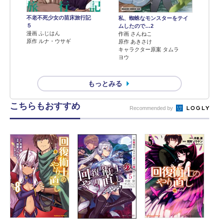
不老不死少女の苗床旅行記
私、蜘蛛なモンスターをテイ
５
ムしたので…2
漫画 ふじはん
作画 さんねこ
原作 ルナ・ウサギ
原作 あきさけ
キャラクター原案 タムラ
ヨウ
もっとみる
こちらもおすすめ
Recommended by