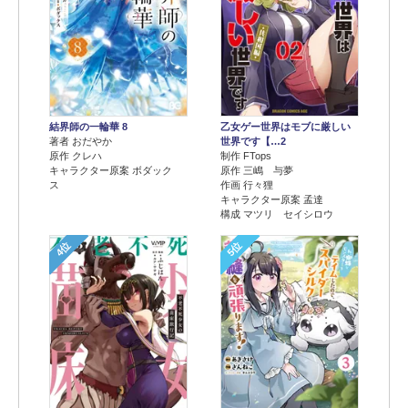
結界師の一輪華 8
乙女ゲー世界はモブに厳しい
著者 おだやか
世界です【…2
原作 クレハ
制作 FTops
キャラクター原案 ボダック
原作 三嶋 与夢
ス
作画 行々狸
キャラクター原案 孟達
構成 マツリ セイシロウ
4位
5位