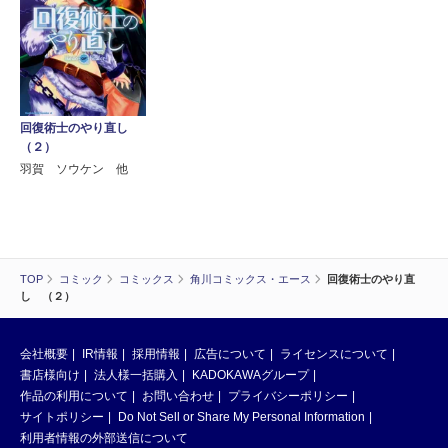
回復術士のやり直し
（２）
羽賀 ソウケン 他
TOP
コミック
コミックス
角川コミックス・エース
回復術士のやり直
し （２）
会社概要
IR情報
採用情報
広告について
ライセンスについて
書店様向け
法人様一括購入
KADOKAWAグループ
作品の利用について
お問い合わせ
プライバシーポリシー
サイトポリシー
Do Not Sell or Share My Personal Information
利用者情報の外部送信について