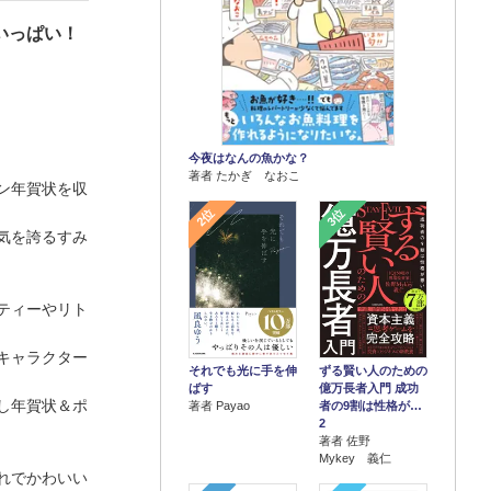
いっぱい！
今夜はなんの魚かな？
著者 たかぎ なおこ
ン年賀状を収
2位
3位
気を誇るすみ
ティーやリト
キャラクター
それでも光に手を伸
ずる賢い人のための
ばす
億万長者入門 成功
し年賀状＆ポ
著者 Payao
者の9割は性格が…
2
著者 佐野
Mykey 義仁
れでかわいい