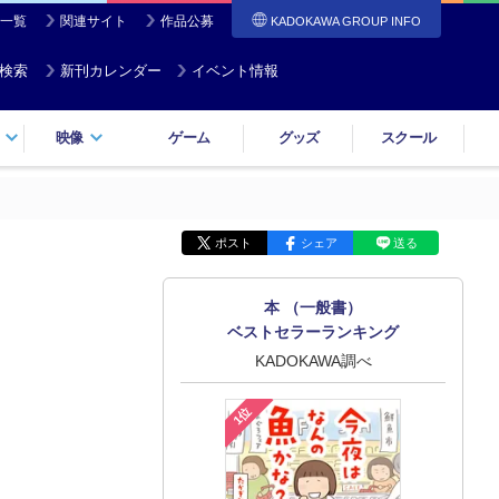
一覧
関連サイト
作品公募
KADOKAWA GROUP INFO
検索
新刊カレンダー
イベント情報
映像
ゲーム
グッズ
スクール
ポスト
シェア
送る
本 （一般書）
ベストセラーランキング
KADOKAWA調べ
1位