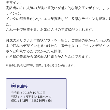
デザイン、
高齢者の方に人気の力強い筆使いが魅力的な筆文字デザイン、しっ
ザインに、
インクの消費量が少ないエコ年賀状など、多彩なデザインを豊富に
た。
これ一冊で家族全員、お気に入りの年賀状がつくれます。
付属のオリジナル年賀状ソフトを一新し、ご要望の多かったmacO
本で好みのデザインを見つけたら、番号を入力してサッとデザイン
ポンと印刷するだけのかんたん操作。
住所録の作成から宛名面の印刷もかんたんにできます。
※画像は表紙及び帯等、実際とは異なる場合があります。
紙書籍
発売日：2018年10月12日
判型：Ａ４変形判／128ページ
価格：842円（本体780円＋税）