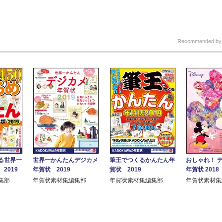
Recommended b
る世界一
世界一かんたんデジカメ
筆王でつくるかんたん年
おしゃれ！ 
2019
年賀状 2019
賀状 2019
年賀状 2018
集部
年賀状素材集編集部
年賀状素材集編集部
年賀状素材集