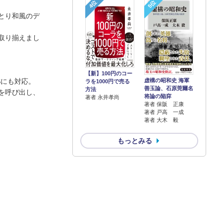
4位
5位
とり和風のデ
取り揃えまし
【新】100円のコー
虚構の昭和史 海軍
Sにも対応。
ラを1000円で売る
善玉論、石原莞爾名
方法
を呼び出し、
将論の陥穽
著者 永井孝尚
著者 保阪 正康
著者 戸高 一成
著者 大木 毅
もっとみる