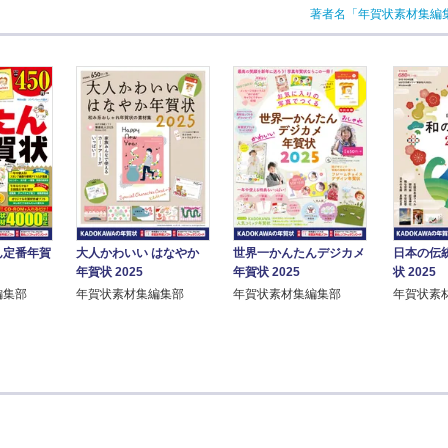
著者名「年賀状素材集編
ん定番年賀
大人かわいい はなやか
世界一かんたんデジカメ
日本の伝
年賀状 2025
年賀状 2025
状 2025
編集部
年賀状素材集編集部
年賀状素材集編集部
年賀状素