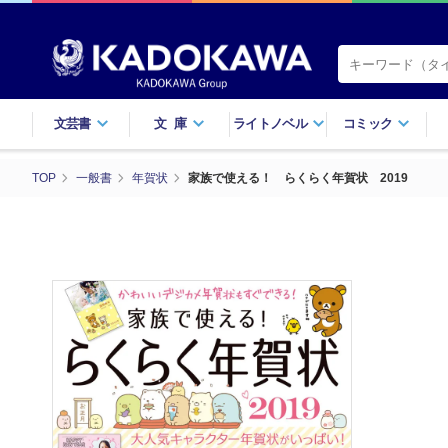
文芸書
文庫
ライトノベル
コミック
TOP
一般書
年賀状
家族で使える！ らくらく年賀状 2019