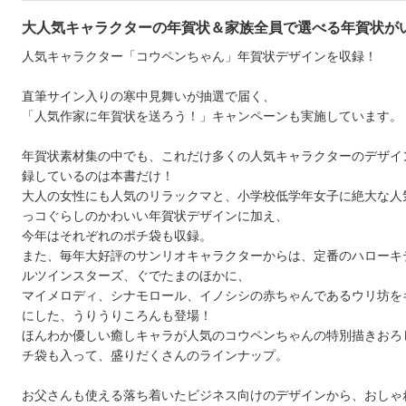
大人気キャラクターの年賀状＆家族全員で選べる年賀状が
人気キャラクター「コウペンちゃん」年賀状デザインを収録！
直筆サイン入りの寒中見舞いが抽選で届く、
「人気作家に年賀状を送ろう！」キャンペーンも実施しています。
年賀状素材集の中でも、これだけ多くの人気キャラクターのデザイ
録しているのは本書だけ！
大人の女性にも人気のリラックマと、小学校低学年女子に絶大な人
っコぐらしのかわいい年賀状デザインに加え、
今年はそれぞれのポチ袋も収録。
また、毎年大好評のサンリオキャラクターからは、定番のハローキ
ルツインスターズ、ぐでたまのほかに、
マイメロディ、シナモロール、イノシシの赤ちゃんであるウリ坊を
にした、うりうりころんも登場！
ほんわか優しい癒しキャラが人気のコウペンちゃんの特別描きおろ
チ袋も入って、盛りだくさんのラインナップ。
お父さんも使える落ち着いたビジネス向けのデザインから、おしゃ