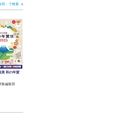
集部」で検索
統美 和の年賀
材集編集部