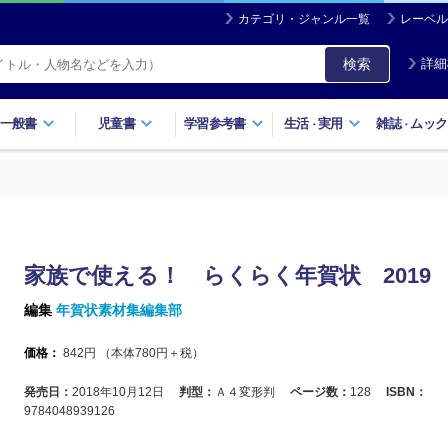
カテゴリ・ジャンル一覧
レーベル
検索
詳細
一般書
児童書
学習参考書
生活
実用
雑誌
ムック
・
・
家族で使える！ らくらく年賀状 2019
編集
年賀状素材集編集部
価格：
842
円 （本体
780
円＋税）
発売日：
2018年10月12日
判型：
Ａ４変形判
ページ数：
128
ISBN：
9784048939126