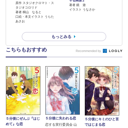
キる関係２
原作 スタジオクロマト・ス
著者 鏡 遊
タジオコロリド
イラスト うなさか
著者 桐山 なると
口絵・本文イラスト うらた
あさお
もっとみる
こちらもおすすめ
Recommended by
５分後に失われる恋
５分後にぜんぶ『はじ
５分後にキミのひと言
めて』な恋
ではじまる恋
恋する実行委員会 山