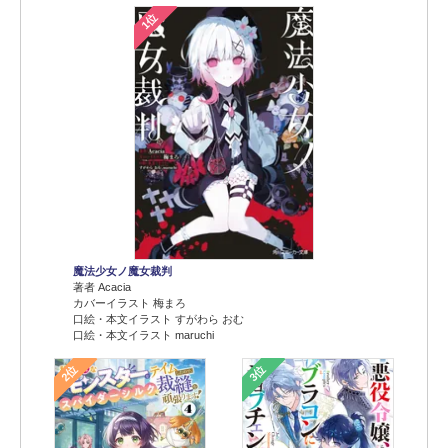
1位
魔法少女ノ魔女裁判
著者 Acacia
カバーイラスト 梅まろ
口絵・本文イラスト すがわら おむ
口絵・本文イラスト maruchi
2位
3位