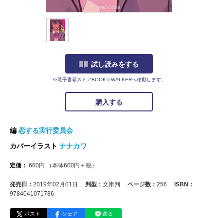
試し読みをする
※電子書籍ストアBOOK☆WALKERへ移動します。
購入する
編
恋する実行委員会
カバーイラスト
ナナカワ
定価：
660
円
（本体
600
円＋税）
発売日：
2019年02月01日
判型：
文庫判
ページ数：
256
ISBN：
9784041071786
ポスト
シェア
送る