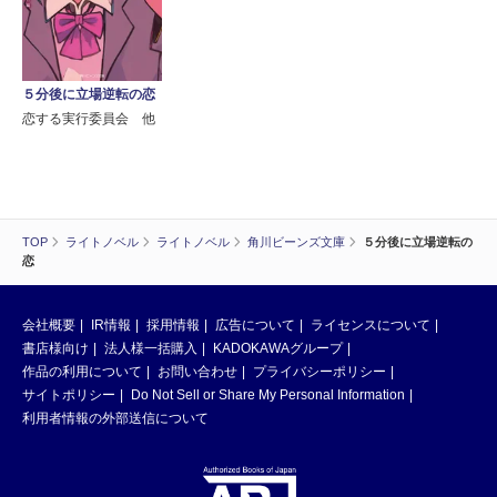
５分後に立場逆転の恋
恋する実行委員会 他
TOP
ライトノベル
ライトノベル
角川ビーンズ文庫
５分後に立場逆転の
恋
会社概要
IR情報
採用情報
広告について
ライセンスについて
書店様向け
法人様一括購入
KADOKAWAグループ
作品の利用について
お問い合わせ
プライバシーポリシー
サイトポリシー
Do Not Sell or Share My Personal Information
利用者情報の外部送信について