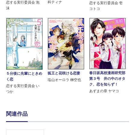
科ティナ
恋する実行委員会 泡
恋する実行委員会 壱
沫
コトコ
春日坂高校漫画研究部
狐王と花咲ける恋妻
５分後に先輩にときめ
第３号 井の中のオタ
く恋
塩山オーロラ 榊空也
ク、恋を知らず！
恋する実行委員会 い
あずまの章 ヤマコ
つか
関連作品