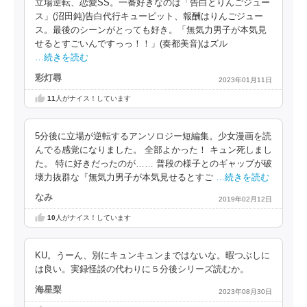
立場逆転、恋愛SS。一番好きなのは「告白とりんごジュー
ス」(沼田鈍)告白代行キューピット、報酬はりんごジュー
ス。最後のシーンがとっても好き。「無気力男子が本気見
せるとすごいんですっっ！！」(奏都美音)はズル
…続きを読む
彩灯尋
2023年01月11日
11
人がナイス！しています
5分後に立場が逆転するアンソロジー短編集。少女漫画を読
んでる感覚になりました。 全部よかった！ キュン死しまし
た。 特に好きだったのが…… 普段の様子とのギャップが破
壊力抜群な『無気力男子が本気見せるとすご
…続きを読む
なみ
2019年02月12日
10
人がナイス！しています
KU。うーん、別にキュンキュンまではないな。暇つぶしに
は良い。実録怪談の代わりに５分後シリーズ読むか。
海星梨
2023年08月30日