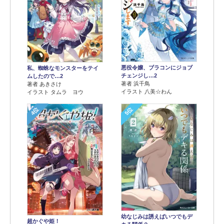
悪役令嬢、ブラコンにジョブ
私、蜘蛛なモンスターをテイ
チェンジし…2
ムしたので…2
著者 浜千鳥
著者 あきさけ
イラスト 八美☆わん
イラスト タムラ ヨウ
4位
5位
幼なじみは誘えばいつでもデ
超かぐや姫！