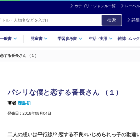
カテゴリ・ジャンル一覧
レーベル
検索
詳細
一般書
児童書
学習参考書
生活
実用
雑誌
ムック
・
・
恋する番長さん （１）
パシリな僕と恋する番長さん （１）
著者
鹿島初
発売日：
2018年08月04日
二人の想いは平行線!? 恋する不良×いじめられっ子の勘違