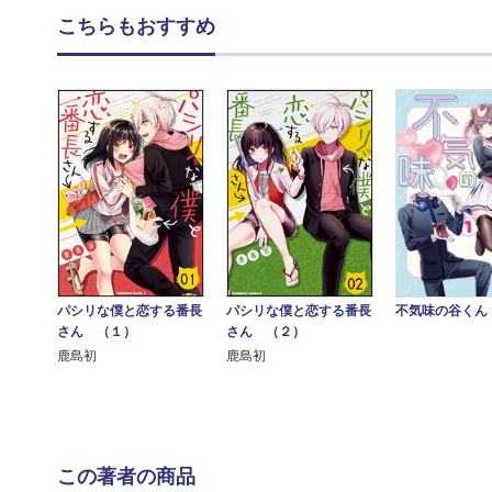
こちらもおすすめ
不気味の谷くん
パシリな僕と恋する番長
パシリな僕と恋する番長
さん （１）
さん （２）
鹿島初
鹿島初
この著者の商品