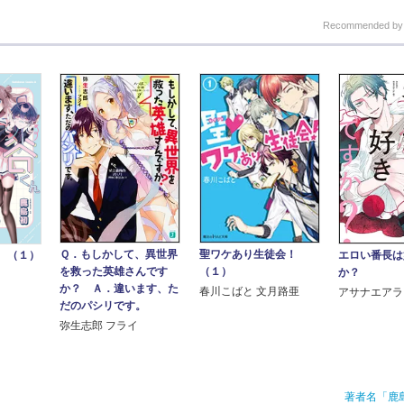
Recommended b
Ｑ．もしかして、異世界
聖ワケあり生徒会！
 （１）
エロい番長は
を救った英雄さんです
（１）
か？
か？ Ａ．違います、た
春川こばと 文月路亜
アサナエアラ
だのパシリです。
弥生志郎 フライ
著者名「鹿