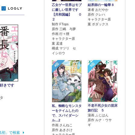
乙女ゲー世界はモブ
結界師の一輪華 8
y
に厳しい世界です
著者 おだやか
【共和国編】 ０
原作 クレハ
２
キャラクター原
制作 FTops
案 ボダックス
原作 三嶋 与夢
作画 行々狸
キャラクター原
案 孟達
構成 マツリ セ
イシロウ
4位
5位
好きです
タ
不老不死少女の苗床
私、蜘蛛なモンスタ
旅行記 ５
ーをテイムしたの
漫画 ふじはん
で、スパイダーシ
原作 ルナ・ウサ
ル…2
ギ
作画 さんねこ
原作 あきさけ
島初」で検索
キャラクター原