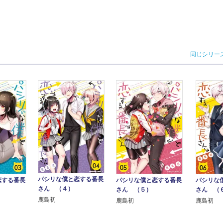
同じシリー
パシリな僕と恋する番長
恋する番長
パシリな僕と恋する番長
パシリな
さん （４）
さん （５）
さん （
鹿島初
鹿島初
鹿島初