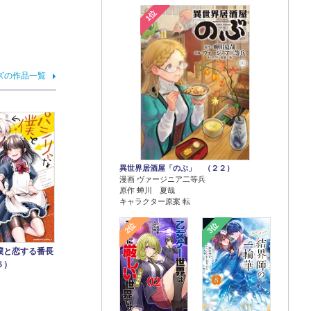
1位
ズの作品一覧
異世界居酒屋「のぶ」 （２２）
漫画 ヴァージニア二等兵
原作 蝉川 夏哉
キャラクター原案 転
2位
3位
僕と恋する番長
６）