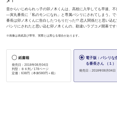
メ！
昔からいじめられっ子の卯ノ木くんは、高校に入学しても早速、不
―寅丸番長に「私のモンになれ」と専属パシリにされてしまう。で
番長は卯ノ木くんに告白したつもりだった!? 恋人関係だと思い込
パシリにされたと思い込む卯ノ木くんの、勘違いラブコメ開幕です
※画像は表紙及び帯等、実際とは異なる場合があります。
紙書籍
電子版：パシリな
る番長さん （１）
発売日：2018年08月04日
判型：Ｂ６判／178ページ
発売日：2018年08月04日
定価：638円（本体580円＋税）