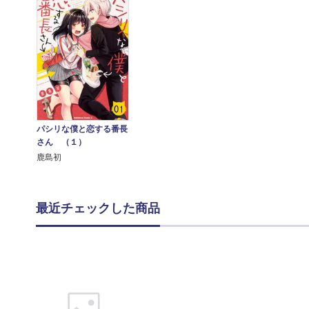
パシリな僕と恋する番長
さん （１）
鹿島初
最近チェックした商品