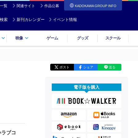
一覧
関連サイト
作品公募
KADOKAWA GROUP INFO
検索
新刊カレンダー
イベント情報
映像
ゲーム
グッズ
スクール
ポスト
シェア
送る
電子版を購入
いラブコ