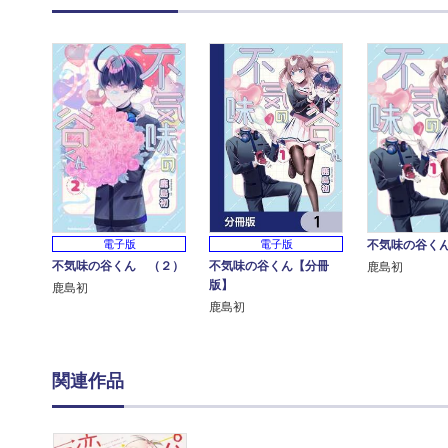
電子版
電子版
不気味の谷く
不気味の谷くん【分冊
不気味の谷くん （２）
鹿島初
版】
鹿島初
鹿島初
関連作品