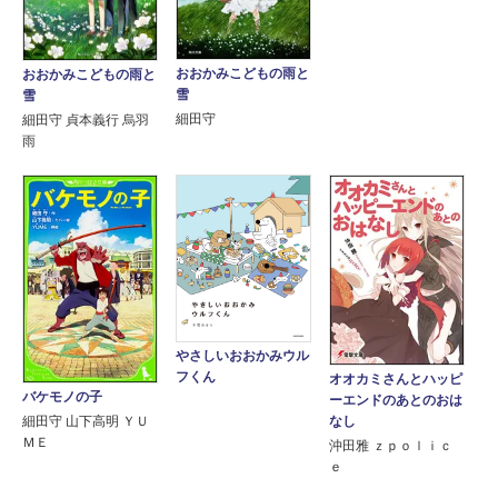
おおかみこどもの雨と
おおかみこどもの雨と
雪
雪
細田守
細田守 貞本義行 烏羽
雨
やさしいおおかみウル
フくん
オオカミさんとハッピ
バケモノの子
ーエンドのあとのおは
細田守 山下高明 ＹＵ
なし
ＭＥ
沖田雅 ｚｐｏｌｉｃ
ｅ