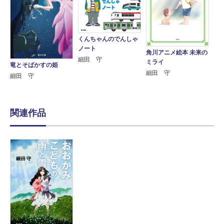
くんちゃんのでんしゃ
ノート
角川アニメ絵本 未来の
細田 守
ミライ
竜とそばかすの姫
細田 守
細田 守
関連作品