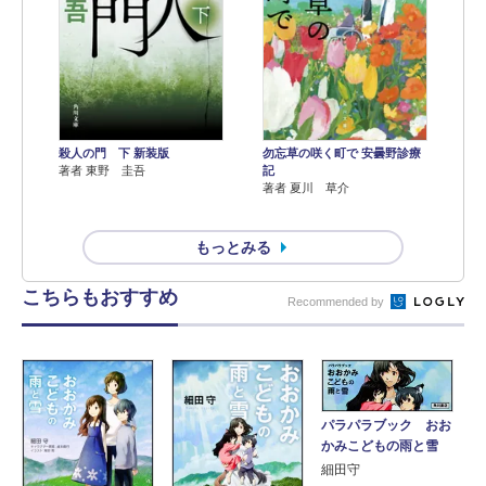
殺人の門 下 新装版
勿忘草の咲く町で 安曇野診療
著者 東野 圭吾
記
著者 夏川 草介
もっとみる
こちらもおすすめ
Recommended by
パラパラブック おお
かみこどもの雨と雪
細田守