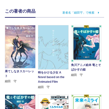
この著者の商品
著者名「細田守」で検索
角川アニメ絵本 竜とそ
ばかすの姫
果てしなきスカーレッ
時をかける少女 A
細田 守
ト
Novel based on the
細田 守
Animated Film
細田 守