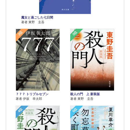
魔女と過ごした七日間
著者 東野 圭吾
2位
3位
７７７ トリプルセブン
殺人の門 上 新装版
著者 伊坂 幸太郎
著者 東野 圭吾
4位
5位