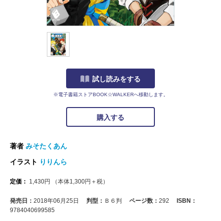
試し読みをする
※電子書籍ストアBOOK☆WALKERへ移動します。
購入する
著者
みそたくあん
イラスト
りりんら
定価：
1,430
円
（本体
1,300
円＋税）
発売日：
2018年06月25日
判型：
Ｂ６判
ページ数：
292
ISBN：
9784040699585