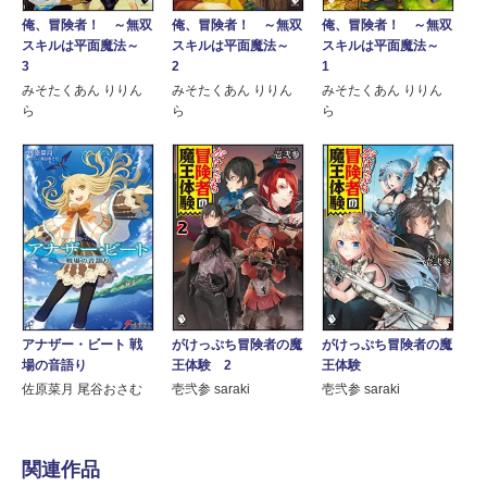
俺、冒険者！ ～無双
俺、冒険者！ ～無双
俺、冒険者！ ～無双
スキルは平面魔法～
スキルは平面魔法～
スキルは平面魔法～
3
2
1
みそたくあん りりん
みそたくあん りりん
みそたくあん りりん
ら
ら
ら
アナザー・ビート 戦
がけっぷち冒険者の魔
がけっぷち冒険者の魔
場の音語り
王体験 2
王体験
佐原菜月 尾谷おさむ
壱弐参 saraki
壱弐参 saraki
関連作品