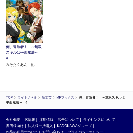
俺、冒険者！ ～無双
スキルは平面魔法～
4
みそたくあん 他
TOP
ライトノベル
新文芸
MFブックス
俺、冒険者！ ～無双スキルは
平面魔法～ 4
会社概要
IR情報
採用情報
広告について
ライセンスについて
書店様向け
法人様一括購入
KADOKAWAグループ
作品の利用について
お問い合わせ
プライバシーポリシー