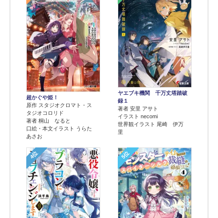
ヤエブキ機関 千万丈塔踏破
超かぐや姫！
録１
原作 スタジオクロマト・ス
著者 安里 アサト
タジオコロリド
イラスト necomi
著者 桐山 なると
世界観イラスト 尾崎 伊万
口絵・本文イラスト うらた
里
あさお
4位
5位