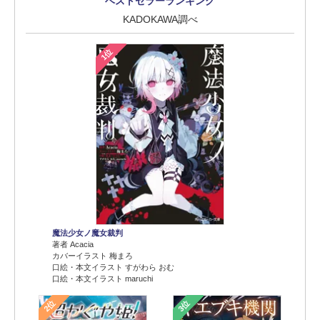
ベストセラーランキング
KADOKAWA調べ
1位
魔法少女ノ魔女裁判
著者 Acacia
カバーイラスト 梅まろ
口絵・本文イラスト すがわら おむ
口絵・本文イラスト maruchi
2位
3位