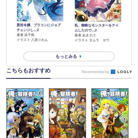
悪役令嬢、ブラコンにジョブ
私、蜘蛛なモンスターをテイ
チェンジし…2
ムしたので…2
著者 浜千鳥
著者 あきさけ
イラスト 八美☆わん
イラスト タムラ ヨウ
もっとみる
こちらもおすすめ
Recommended by