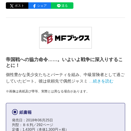
ポスト
シェア
送る
帝国戦への協力命令……。いよいよ戦争に深入りするこ
とに！
個性豊かな美少女たちとパーティを組み、中級冒険者として過ご
していたビート。彼は依頼先で偶然ジャスミ
…続きを読む
※画像は表紙及び帯等、実際とは異なる場合があります。
紙書籍
発売日：2018年06月25日
判型：Ｂ６判／292ページ
定価：1,430円（本体1,300円＋税）