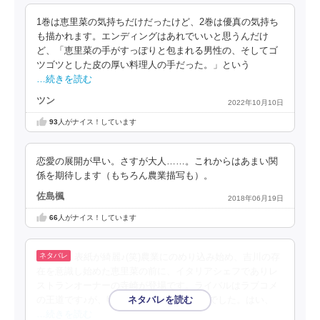
1巻は恵里菜の気持ちだけだったけど、2巻は優真の気持ち
も描かれます。エンディングはあれでいいと思うんだけ
ど、「恵里菜の手がすっぽりと包まれる男性の、そしてゴ
ツゴツとした皮の厚い料理人の手だった。」という
…続きを読む
ツン
2022年10月10日
93
人がナイス！しています
恋愛の展開が早い。さすが大人……。これからはあまい関
係を期待します（もちろん農業描写も）。
佐島楓
2018年06月19日
66
人がナイス！しています
表紙が綺麗♪(笑)農業にのめり込み始め、吉川の存
在を意識し始めた恵里菜の前に、イタリアシェフでありレ
ストランオーナーの寺崎が登場です。ライバルはラブコメ
の王道です♪が、明らかに当て馬感が満載でした。はい、
…続きを読む