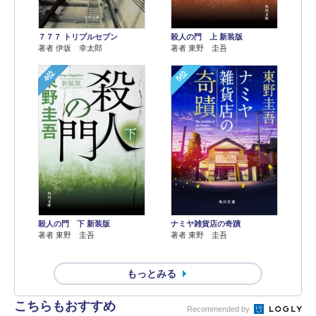
７７７ トリプルセブン
殺人の門 上 新装版
著者 伊坂 幸太郎
著者 東野 圭吾
4位
5位
殺人の門 下 新装版
ナミヤ雑貨店の奇蹟
著者 東野 圭吾
著者 東野 圭吾
もっとみる
こちらもおすすめ
Recommended by