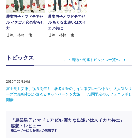
農業男子とマドモアゼ
農業男子とマドモアゼ
ル イチゴと恋の実らせ
ル 新たな出逢いはスイ
方
カと共に
甘沢 林檎 他
甘沢 林檎 他
トピックス
この書誌の関連トピックス一覧へ
2019年05月10日
富士見Ｌ文庫、祝５周年！ 著者直筆のサイン本プレゼントや、大人気シリ
ーズの短編小説が読めるキャンペーンを実施！ 期間限定のカフェコラボも
開催
「農業男子とマドモアゼル 新たな出逢いはスイカと共に」
感想・レビュー
※ユーザーによる個人の感想です