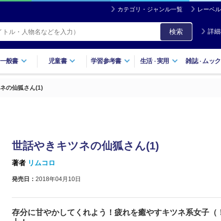
カテゴリ・ジャンル一覧
レーベル
検索
詳細
一般書
児童書
学習参考書
生活
実用
雑誌
ムック
・
・
ネの仙狐さん(1)
世話やきキツネの仙狐さん(1)
著者
リムコロ
発売日：
2018年04月10日
存分に甘やかしてくれよう！疲れを癒やすキツネ系女子（