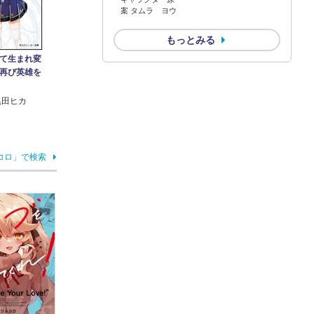
案 タムラ ヨウ
もっとみる
て生まれ変
再び英雄を
晃田ヒカ
コロ」で検索