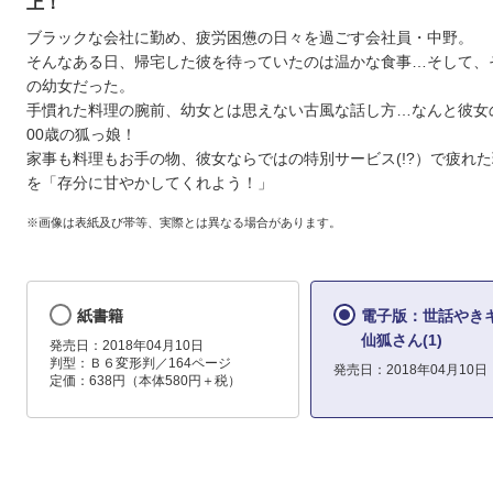
上！
ブラックな会社に勤め、疲労困憊の日々を過ごす会社員・中野。
そんなある日、帰宅した彼を待っていたのは温かな食事…そして、
の幼女だった。
手慣れた料理の腕前、幼女とは思えない古風な話し方…なんと彼女
00歳の狐っ娘！
家事も料理もお手の物、彼女ならではの特別サービス(!?）で疲れ
を「存分に甘やかしてくれよう！」
※画像は表紙及び帯等、実際とは異なる場合があります。
紙書籍
電子版：世話やき
仙狐さん(1)
発売日：2018年04月10日
判型：Ｂ６変形判／164ページ
発売日：2018年04月10日
定価：638円（本体580円＋税）