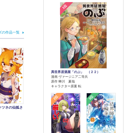
1位
ズの作品一覧
異世界居酒屋「のぶ」 （２２）
漫画 ヴァージニア二等兵
原作 蝉川 夏哉
キャラクター原案 転
2位
3位
キツネの仙狐さ
）