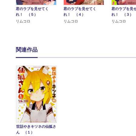
君のラブを見せてく
君のラブを見せてく
君のラブを見
れ！ （５）
れ！ （４）
れ！ （３）
リムコロ
リムコロ
リムコロ
関連作品
世話やきキツネの仙狐さ
ん （１）