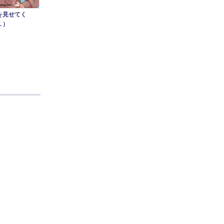
を見せてく
１）