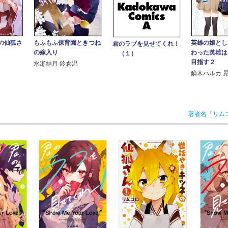
の仙狐さ
もふもふ保育園ときつね
英雄の娘とし
君のラブを見せてくれ！
の嫁入り
わった英雄は
（１）
目指す２
水瀬結月 鈴倉温
鏑木ハルカ 
著者名「リム