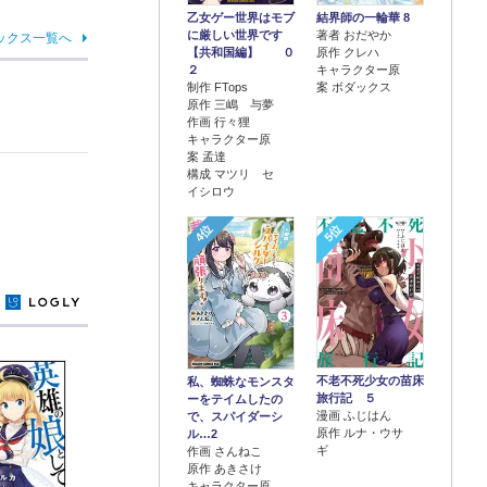
乙女ゲー世界はモブ
結界師の一輪華 8
に厳しい世界です
著者 おだやか
ックス一覧へ
【共和国編】 ０
原作 クレハ
２
キャラクター原
制作 FTops
案 ボダックス
原作 三嶋 与夢
作画 行々狸
キャラクター原
案 孟達
構成 マツリ セ
イシロウ
4位
5位
y
不老不死少女の苗床
私、蜘蛛なモンスタ
旅行記 ５
ーをテイムしたの
漫画 ふじはん
で、スパイダーシ
原作 ルナ・ウサ
ル…2
ギ
作画 さんねこ
原作 あきさけ
キャラクター原