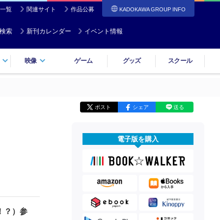
一覧
関連サイト
作品公募
KADOKAWA GROUP INFO
検索
新刊カレンダー
イベント情報
映像
ゲーム
グッズ
スクール
ポスト
シェア
送る
電子版を購入
！？）参