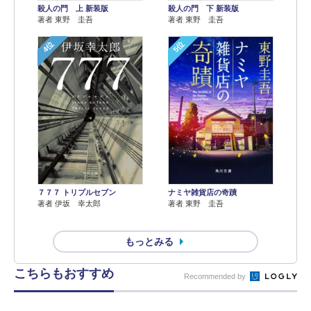
殺人の門 上 新装版
殺人の門 下 新装版
著者 東野 圭吾
著者 東野 圭吾
4位
5位
７７７ トリプルセブン
ナミヤ雑貨店の奇蹟
著者 伊坂 幸太郎
著者 東野 圭吾
もっとみる
こちらもおすすめ
Recommended by