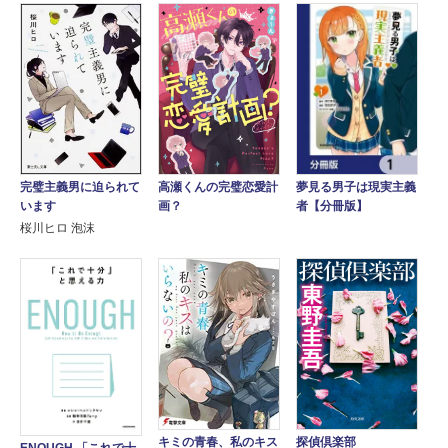
完璧主義男に迫られて
高瀬くんの完璧恋愛計
夢見る男子は現実主義
います
画？
者【分冊版】
桜川ヒロ 泡沫
キミの青春、私のキス
探偵倶楽部