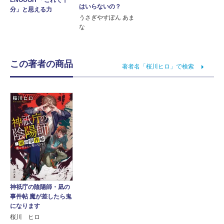
ENOUGH 「これで十
はいらないの？
分」と思える力
うさぎやすぽん あま
な
この著者の商品
著者名「桜川ヒロ」で検索
神祇庁の陰陽師・凪の
事件帖 魔が差したら鬼
になります
桜川 ヒロ