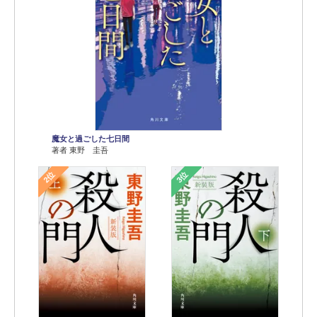
魔女と過ごした七日間
著者 東野 圭吾
2位
3位