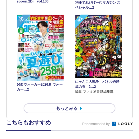
spoon.2Di vol.136
別冊てれびげーむマガジン ス
ペシャル…2
4位
5位
にゃんこ大戦争 バトル必勝
関西ウォーカー2026夏 ウォー
虎の巻 2…2
カー…2
編集 ファミ通書籍編集部
もっとみる
こちらもおすすめ
Recommended by