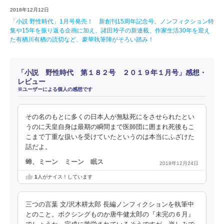
2018年12月12日
「小説 野性時代」1月号発売！ 新創刊15周年記念号。ノンフィクション特
集や15年を振り返る企画に加え、諸田玲子の新連載、作家生活30年を迎え
た有栖川有栖の読切など、豪華執筆陣がそろい踏み！
「小説 野性時代 第１８２号 ２０１９年１月号」感想・
レビュー
※ユーザーによる個人の感想です
その名のもとに多くの日本人が無駄死にをさせられたとい
うのに天皇自身は最期の瞬間まで医師団に囲まれ死後もこ
こまで丁重な扱いを受けていたというのは本当にふざけた
話だよ。
蝉、ミーン ミーン 眠ス
2018年12月24日
1
人がナイス！しています
三つの言葉 文/沢木耕太郎 長編ノンフィクションを執筆中
とのこと。ボクシングものか唐牛健太郎の『未完の６月』