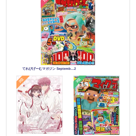
てれびげーむマガジン Septemb…2
2位
3位