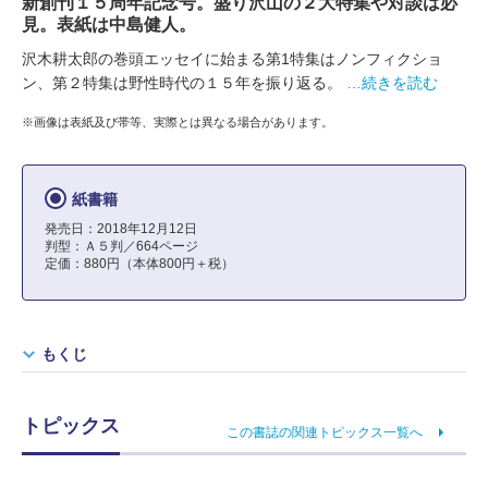
新創刊１５周年記念号。盛り沢山の２大特集や対談は必
見。表紙は中島健人。
沢木耕太郎の巻頭エッセイに始まる第1特集はノンフィクショ
ン、第２特集は野性時代の１５年を振り返る。
…続きを読む
※画像は表紙及び帯等、実際とは異なる場合があります。
紙書籍
発売日：2018年12月12日
判型：Ａ５判／664ページ
定価：880円（本体800円＋税）
もくじ
トピックス
この書誌の関連トピックス一覧へ