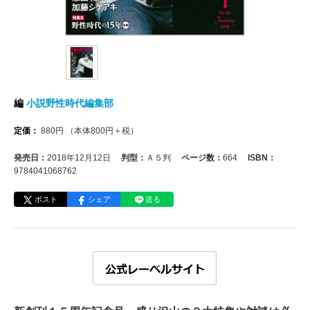
編
小説野性時代編集部
定価：
880
円
（本体
800
円＋税）
発売日：
2018年12月12日
判型：
Ａ５判
ページ数：
664
ISBN：
9784041068762
ポスト
シェア
送る