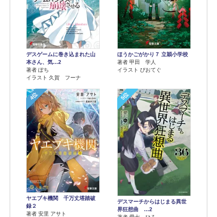
デスゲームに巻き込まれた山
ほうかごがかり７ 立穎小学校
本さん、気…2
著者 甲田 学人
著者 ぽち
イラスト ぴおてぐ
イラスト 久賀 フーナ
4位
5位
ヤエブキ機関 千万丈塔踏破
デスマーチからはじまる異世
録２
界狂想曲 …2
著者 安里 アサト