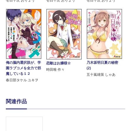
壱日千次 おりょう
壱日千次 おりょう
壱日千次 おりょう
俺の脳内選択肢が、学
乃木坂明日夏の秘密
恋敵はお嬢様☆
園ラブコメを全力で邪
(2)
時田唯 作々
魔している１２
五十嵐雄策 しゃあ
春日部タケル ユキヲ
関連作品