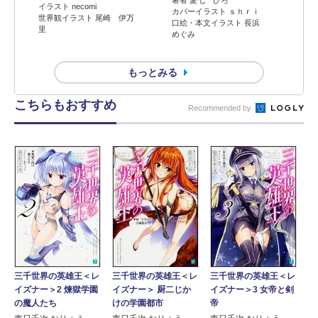
著者 愛七 ひろ
イラスト necomi
カバーイラスト ｓｈｒｉ
世界観イラスト 尾崎 伊万
口絵・本文イラスト 長浜
里
めぐみ
もっとみる
こちらもおすすめ
Recommended by
三千世界の英雄王＜レ
三千世界の英雄王＜レ
三千世界の英雄王＜レ
イズナー＞2 煉獄学園
イズナー＞ 厨二じか
イズナー＞3 女帝と剣
の魔人たち
けの学園都市
帝