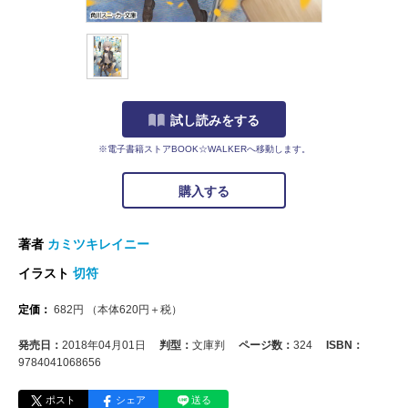
試し読みをする
※電子書籍ストアBOOK☆WALKERへ移動します。
購入する
著者
カミツキレイニー
イラスト
切符
定価：
682
円
（本体
620
円＋税）
発売日：
2018年04月01日
判型：
文庫判
ページ数：
324
ISBN：
9784041068656
ポスト
シェア
送る