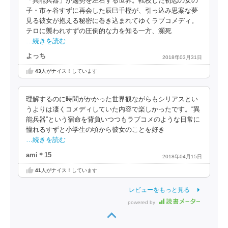
「異能兵器」が趨勢を左右する世界。転校した初恋の女の
子・市ヶ谷すずに再会した辰巳千樫が、引っ込み思案な夢
見る彼女が抱える秘密に巻き込まれてゆくラブコメディ。
テロに襲われすずの圧倒的な力を知る一方、瀕死
…続きを読む
よっち
2018年03月31日
43
人がナイス！しています
理解するのに時間がかかった世界観ながらもシリアスとい
うよりは凄くコメディしていた内容で楽しかったです。“異
能兵器”という宿命を背負いつつもラブコメのような日常に
憧れるすずと小学生の頃から彼女のことを好き
…続きを読む
ami＊15
2018年04月15日
41
人がナイス！しています
レビューをもっと見る
powered by