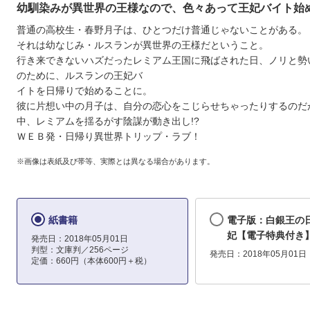
幼馴染みが異世界の王様なので、色々あって王妃バイト始
普通の高校生・春野月子は、ひとつだけ普通じゃないことがある。
それは幼なじみ・ルスランが異世界の王様だということ。
行き来できないハズだったレミアム王国に飛ばされた日、ノリと勢
のために、ルスランの王妃バ
イトを日帰りで始めることに。
彼に片想い中の月子は、自分の恋心をこじらせちゃったりするのだ
中、レミアムを揺るがす陰謀が動き出し!?
ＷＥＢ発・日帰り異世界トリップ・ラブ！
※画像は表紙及び帯等、実際とは異なる場合があります。
紙書籍
電子版：白銀王の
妃【電子特典付き
発売日：2018年05月01日
判型：文庫判／256ページ
発売日：2018年05月01日
定価：660円（本体600円＋税）