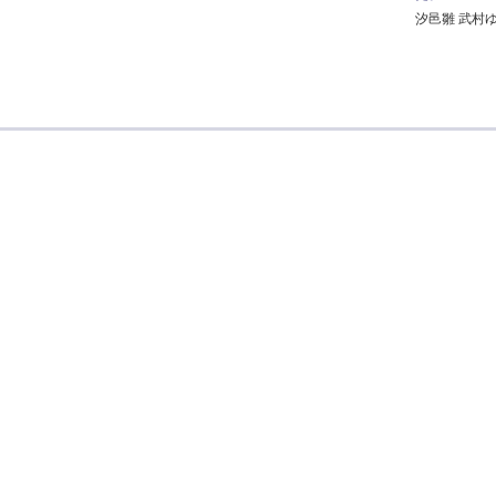
汐邑雛 武村