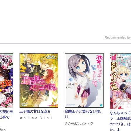
Recommended b
王子様の甘口な企み
変態王子と笑わない猫。
の契約王
なんちゃって
11
仕事で
ｃｈｉ‐ｃｏ Ｃｉｅｌ
ラ 王国騒乱
さがら総 カントク
のつづき、は
ひらく
た。１