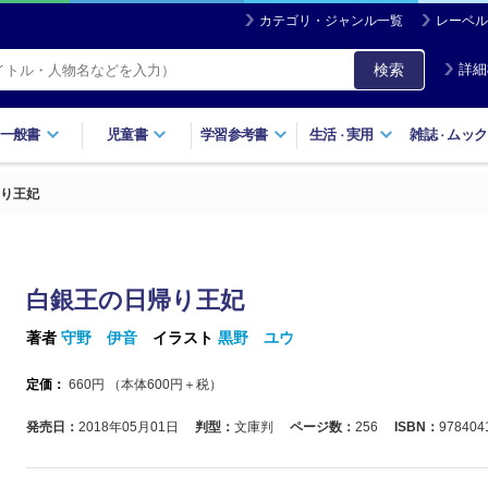
カテゴリ・ジャンル一覧
レーベル
検索
詳細
一般書
児童書
学習参考書
生活
実用
雑誌
ムック
・
・
り王妃
白銀王の日帰り王妃
著者
守野 伊音
イラスト
黒野 ユウ
定価：
660
円 （本体
600
円＋税）
発売日：
2018年05月01日
判型：
文庫判
ページ数：
256
ISBN：
978404