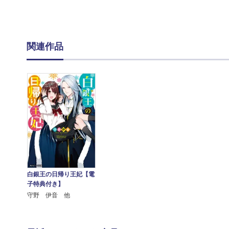
関連作品
白銀王の日帰り王妃【電
子特典付き】
守野 伊音 他