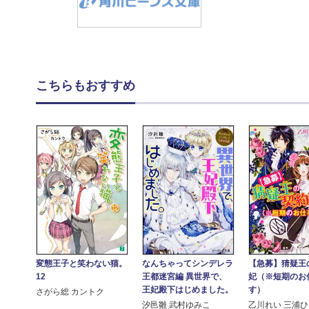
こちらもおすすめ
なんちゃってシンデレラ
【急募】猜疑王
変態王子と笑わない猫。
王都迷宮編 異世界で、
妃（※短期のお
12
王妃殿下はじめました。
す）
さがら総 カントク
汐邑雛 武村ゆみこ
乙川れい 三浦