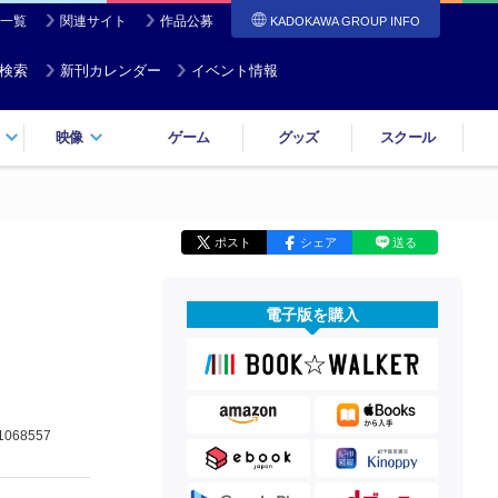
一覧
関連サイト
作品公募
KADOKAWA GROUP INFO
検索
新刊カレンダー
イベント情報
映像
ゲーム
グッズ
スクール
ポスト
シェア
送る
電子版を購入
1068557