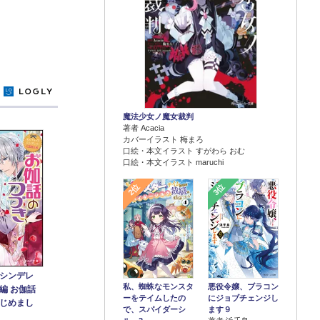
y
魔法少女ノ魔女裁判
著者 Acacia
カバーイラスト 梅まろ
口絵・本文イラスト すがわら おむ
口絵・本文イラスト maruchi
2位
3位
シンデレ
悪役令嬢、ブラコン
私、蜘蛛なモンスタ
編 お伽話
にジョブチェンジし
ーをテイムしたの
じめまし
ます９
で、スパイダーシ