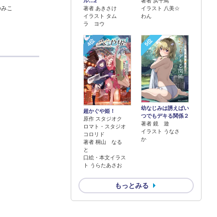
著者 浜千鳥
ル…2
ゆみこ
イラスト 八美☆
著者 あきさけ
わん
イラスト タム
ラ ヨウ
4位
5位
幼なじみは誘えばい
超かぐや姫！
つでもデキる関係２
原作 スタジオク
著者 鏡 遊
ロマト・スタジオ
イラスト うなさ
コロリド
か
著者 桐山 なる
と
口絵・本文イラス
ト うらたあさお
もっとみる