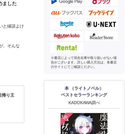
めました
いと縁談よけ
が、そんな
※書店によって現在在庫や取り扱いがない場
合がございます。詳しい購入方法は、各書店
のサイトにてご確認ください。
本 （ライトノベル）
ベストセラーランキング
日帰り王
】
KADOKAWA調べ
1位