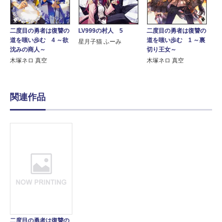
二度目の勇者は復讐の
LV999の村人 5
二度目の勇者は復讐の
道を嗤い歩む 4 ～欲
道を嗤い歩む 1 ～裏
星月子猫 ふーみ
沈みの商人～
切り王女～
木塚ネロ 真空
木塚ネロ 真空
関連作品
二度目の勇者は復讐の