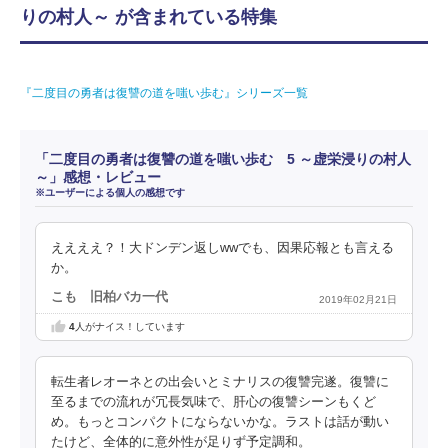
りの村人～ が含まれている特集
『二度目の勇者は復讐の道を嗤い歩む』シリーズ一覧
「二度目の勇者は復讐の道を嗤い歩む 5 ～虚栄浸りの村人
～」感想・レビュー
※ユーザーによる個人の感想です
ええええ？！大ドンデン返しwwでも、因果応報とも言える
か。
こも 旧柏バカ一代
2019年02月21日
4
人がナイス！しています
転生者レオーネとの出会いとミナリスの復讐完遂。復讐に
至るまでの流れが冗長気味で、肝心の復讐シーンもくど
め。もっとコンパクトにならないかな。ラストは話が動い
たけど、全体的に意外性が足りず予定調和。