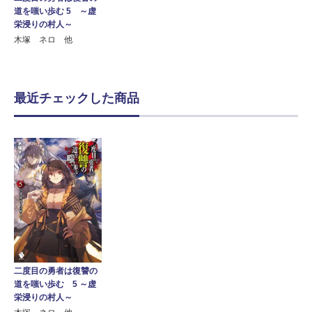
道を嗤い歩む 5 ～虚
栄浸りの村人～
木塚 ネロ 他
最近チェックした商品
二度目の勇者は復讐の
道を嗤い歩む 5 ～虚
栄浸りの村人～