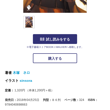
試し読みをする
※電子書籍ストアBOOK☆WALKERへ移動します。
購入する
著者
木塚 ネロ
イラスト
sinsora
定価：
1,320
円
（本体
1,200
円＋税）
発売日：
2018年04月25日
判型：
Ｂ６判
ページ数：
324
ISBN：
9784040698663