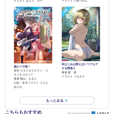
イラスト 八美☆わん
イラスト タムラ ヨウ
4位
5位
幼なじみは誘えばいつでもデ
超かぐや姫！
キる関係２
原作 スタジオクロマト・ス
著者 鏡 遊
タジオコロリド
イラスト うなさか
著者 桐山 なると
口絵・本文イラスト うらた
あさお
もっとみる
こちらもおすすめ
Recommended by