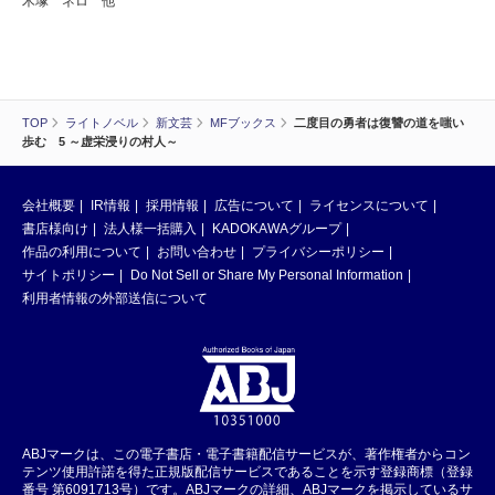
木塚 ネロ 他
TOP
ライトノベル
新文芸
MFブックス
二度目の勇者は復讐の道を嗤い
歩む 5 ～虚栄浸りの村人～
会社概要
IR情報
採用情報
広告について
ライセンスについて
書店様向け
法人様一括購入
KADOKAWAグループ
作品の利用について
お問い合わせ
プライバシーポリシー
サイトポリシー
Do Not Sell or Share My Personal Information
利用者情報の外部送信について
ABJマークは、この電子書店・電子書籍配信サービスが、著作権者からコン
テンツ使用許諾を得た正規版配信サービスであることを示す登録商標（登録
番号 第6091713号）です。ABJマークの詳細、ABJマークを掲示しているサ