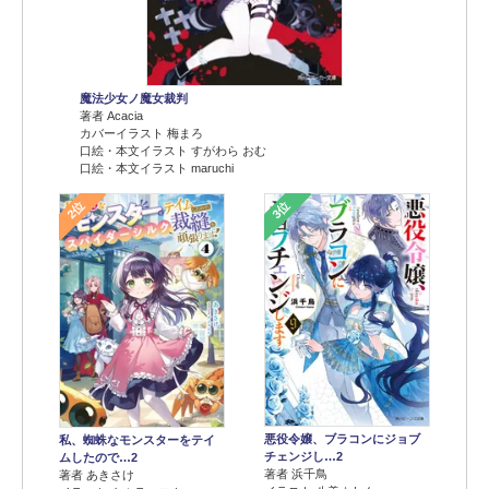
魔法少女ノ魔女裁判
著者 Acacia
カバーイラスト 梅まろ
口絵・本文イラスト すがわら おむ
口絵・本文イラスト maruchi
2位
3位
悪役令嬢、ブラコンにジョブ
私、蜘蛛なモンスターをテイ
チェンジし…2
ムしたので…2
著者 浜千鳥
著者 あきさけ