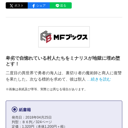
ポスト
シェア
送る
卑劣で自惚れている村人たちをミナリスが地獄に埋め堕
とす！
二度目の異世界で勇者の海人は、裏切り者の魔術師と商人に復讐
を果たした。次なる標的を求めて、彼は獣人
…続きを読む
※画像は表紙及び帯等、実際とは異なる場合があります。
紙書籍
発売日：2018年04月25日
判型：Ｂ６判／324ページ
定価：1,320円（本体1,200円＋税）