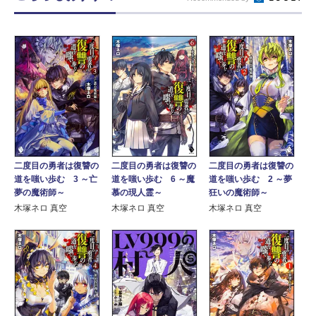
二度目の勇者は復讐の
二度目の勇者は復讐の
二度目の勇者は復讐の
道を嗤い歩む 3 ～亡
道を嗤い歩む 6 ～魔
道を嗤い歩む 2 ～夢
夢の魔術師～
慕の現人霊～
狂いの魔術師～
木塚ネロ 真空
木塚ネロ 真空
木塚ネロ 真空