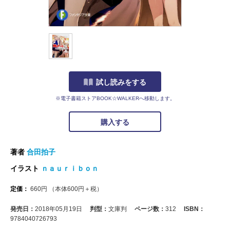
試し読みをする
※電子書籍ストアBOOK☆WALKERへ移動します。
購入する
著者
合田拍子
イラスト
ｎａｕｒｉｂｏｎ
定価：
660
円
（本体
600
円＋税）
発売日：
2018年05月19日
判型：
文庫判
ページ数：
312
ISBN：
9784040726793