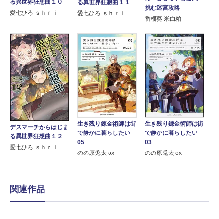
る異世界狂想曲１０
る異世界狂想曲１１
挑む迷宮攻略
愛七ひろ ｓｈｒｉ
愛七ひろ ｓｈｒｉ
番棚葵 米白粕
生き残り錬金術師は街
生き残り錬金術師は街
デスマーチからはじま
で静かに暮らしたい
で静かに暮らしたい
る異世界狂想曲１２
05
03
愛七ひろ ｓｈｒｉ
のの原兎太 ox
のの原兎太 ox
関連作品