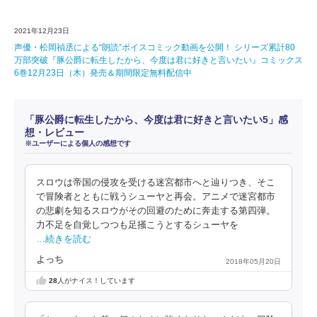
2021年12月23日
声優・松岡禎丞による“朗読”ボイスコミック動画を公開！ シリーズ累計80
万部突破『豚公爵に転生したから、今度は君に好きと言いたい』コミックス
6巻12月23日（木）発売＆期間限定無料配信中
「豚公爵に転生したから、今度は君に好きと言いたい5」感
想・レビュー
※ユーザーによる個人の感想です
スロウは帝国の侵攻を受ける迷宮都市へと辿りつき、そこ
で冒険者とともに戦うシューヤと再会。アニメで迷宮都市
の悲劇を知るスロウがその回避のために奔走する第四弾。
力不足を自覚しつつも足掻こうとするシューヤを
…続きを読む
よっち
2018年05月20日
28
人がナイス！しています