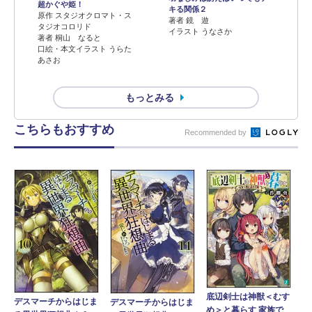
超かぐや姫！
キる関係２
原作 スタジオクロマト・ス
著者 鏡 遊
タジオコロリド
イラスト うなさか
著者 桐山 なると
口絵・本文イラスト うらた
あさお
もっとみる
こちらもおすすめ
Recommended by
底辺剣士は神獣＜むす
デスマーチからはじま
デスマーチからはじま
め＞と暮らす 家族で