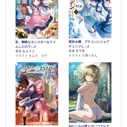
悪役令嬢、ブラコンにジョブ
私、蜘蛛なモンスターをテイ
チェンジし…2
ムしたので…2
著者 浜千鳥
著者 あきさけ
イラスト 八美☆わん
イラスト タムラ ヨウ
4位
5位
幼なじみは誘えばいつでもデ