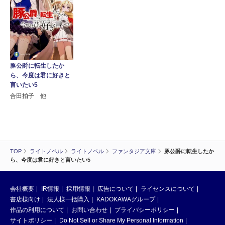
豚公爵に転生したか
ら、今度は君に好きと
言いたい5
合田拍子 他
TOP
ライトノベル
ライトノベル
ファンタジア文庫
豚公爵に転生したか
ら、今度は君に好きと言いたい5
会社概要
IR情報
採用情報
広告について
ライセンスについて
書店様向け
法人様一括購入
KADOKAWAグループ
作品の利用について
お問い合わせ
プライバシーポリシー
サイトポリシー
Do Not Sell or Share My Personal Information