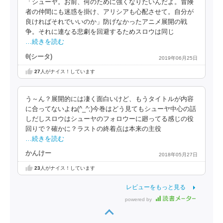
「シューヤ。お前、何のために強くなりたいんだよ。冒険
者の仲間にも迷惑を掛け、アリシアも心配させて。自分が
良ければそれでいいのか」防げなかったアニメ展開の戦
争。それに連なる悲劇を回避するためスロウは同じ
…続きを読む
θ(シータ)
2019年06月25日
27
人がナイス！しています
う～ん？展開的には凄く面白いけど、もうタイトルが内容
に合ってないよね(^_^;)今巻はどう見てもシューヤ中心の話
しだしスロウはシューヤのフォロウーに廻ってる感じの役
回りで？確かに？ラストの終着点は本来の主役
…続きを読む
かんけー
2018年05月27日
23
人がナイス！しています
レビューをもっと見る
powered by