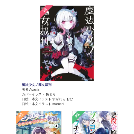
1位
魔法少女ノ魔女裁判
著者 Acacia
カバーイラスト 梅まろ
口絵・本文イラスト すがわら おむ
口絵・本文イラスト maruchi
2位
3位