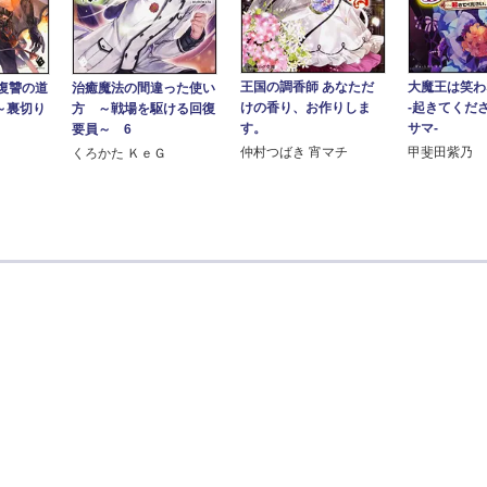
大魔王は笑
王国の調香師 あなただ
復讐の道
治癒魔法の間違った使い
‐起きてくだ
けの香り、お作りしま
～裏切り
方 ～戦場を駆ける回復
サマ‐
す。
要員～ 6
甲斐田紫乃
仲村つばき 宵マチ
くろかた ＫｅＧ