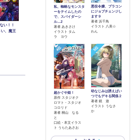
悪役令嬢、ブラコン
私、蜘蛛なモンスタ
にジョブチェンジし
ーをテイムしたの
ます９
で、スパイダーシ
著者 浜千鳥
ル…2
わない！！
イラスト 八美☆
著者 あきさけ
さい、魔王
わん
イラスト タム
ラ ヨウ
4位
5位
幼なじみは誘えばい
超かぐや姫！
つでもデキる関係２
原作 スタジオク
著者 鏡 遊
ロマト・スタジオ
イラスト うなさ
コロリド
か
著者 桐山 なる
と
口絵・本文イラス
ト うらたあさお