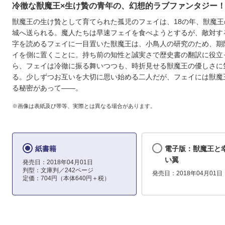
冷徹な獣魔王×生け贄の青年の、幻想的ラブファンタジー
獣魔王の生け贄として育てられた孤児のフェイは、18の年、獣魔王
城へ送られる。魔人たちは早速フェイを食べようとするが、敵対す
字を読めるフェイに一目置いた獣魔王は、小鳥人の研究のため、期
イを側に置くことに。持ち前の知性と誠実さで歴史書の翻訳に役立
ら、フェイは冷徹に振る舞いつつも、時折見せる獣魔王の優しさに
る。少しずつお互いを大切に思い始める二人だが、フェイには獣魔
る秘密があって――。
※画像は表紙及び帯等、実際とは異なる場合があります。
紙書籍
電子版：獣魔王と
い翼
発売日：2018年04月01日
判型：文庫判／242ページ
発売日：2018年04月01日
定価：704円（本体640円＋税）