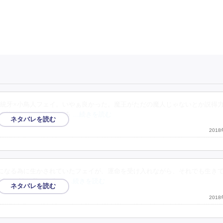
統牙×小鳥人フェイ。いやぁ良かった。魔王がただの魔人じゃないとか説得
も怖くなかった。むしろ
…続きを読む
201
になる為に生かされていたフェイが、運命を受け入れながら、それでも生き
続けて辿り着いた先に
…続きを読む
201