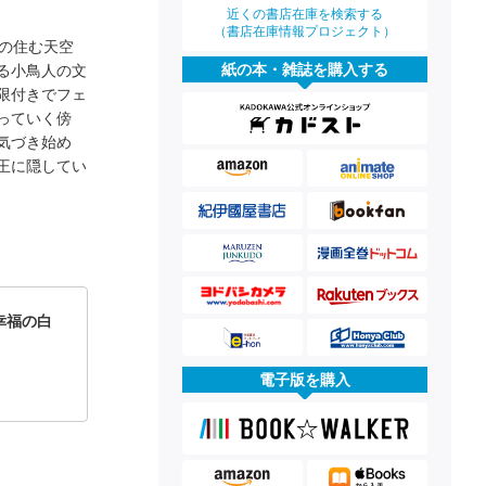
！
近くの書店在庫を検索する
（書店在庫情報プロジェクト）
の住む天空
紙の本・雑誌を購入する
る小鳥人の文
限付きでフェ
っていく傍
気づき始め
王に隠してい
幸福の白
電子版を購入