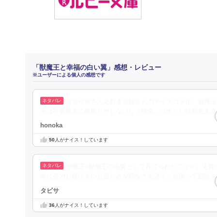
「獣魔王と幸福の白い翼」感想・レビュー
※ユーザーによる個人の感想です
好き作家さんと好き絵師さんのナイスコラボ。獣魔王
王は学者魔人に嫉妬とかしないし（残念…ゴホッ）結局魔人達
honoka
50
人がナイス！しています
獣魔王×獣魔王の生贄として育てられたフェイ。生贄
為に努力し続けていた逞しさが切なさを誘う。頑張って翻訳を
タビサ
36
人がナイス！しています