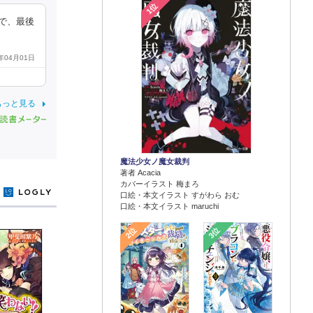
1位
で、最後
8年04月01日
もっと見る
魔法少女ノ魔女裁判
著者 Acacia
カバーイラスト 梅まろ
y
口絵・本文イラスト すがわら おむ
口絵・本文イラスト maruchi
2位
3位