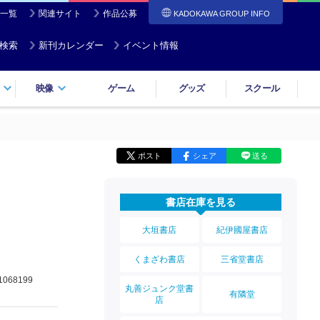
一覧
関連サイト
作品公募
KADOKAWA GROUP INFO
検索
新刊カレンダー
イベント情報
映像
ゲーム
グッズ
スクール
ポスト
シェア
送る
書店在庫を見る
大垣書店
紀伊國屋書店
くまざわ書店
三省堂書店
1068199
丸善ジュンク堂書
有隣堂
店