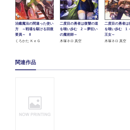
治癒魔法の間違った使い
二度目の勇者は復讐の道
二度目の勇者は
方 ～戦場を駆ける回復
を嗤い歩む 2 ～夢狂い
を嗤い歩む 1 
要員～ 8
の魔術師～
王女～
くろかた ＫｅＧ
木塚ネロ 真空
木塚ネロ 真空
関連作品