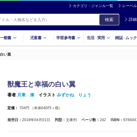
カテゴリ・ジャンル一覧
レーベル
検索
詳細
一般書
児童書
学習参考書
生活
実用
雑誌
ムック
・
・
白い翼
獣魔王と幸福の白い翼
著者
月東 湊
イラスト
みずかね りょう
定価：
704
円 （本体
640
円＋税）
発売日：
2018年04月01日
判型：
文庫判
ページ数：
242
ISBN：
978404