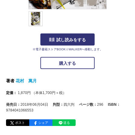
試し読みをする
※電子書籍ストアBOOK☆WALKERへ移動します。
購入する
著者
花村 萬月
定価：
1,870
円
（本体
1,700
円＋税）
発売日：
2018年06月04日
判型：
四六判
ページ数：
296
ISBN：
9784041066553
ポスト
シェア
送る