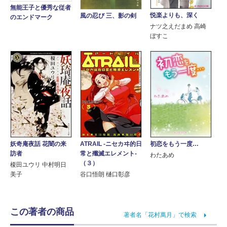
無能王子と優秀な従者
悦楽よりも、深く
風の忍び 三、影の剣
のエンドマーク
ナツ之えだまめ 高崎
ぼすこ
初恋をもう一度…
妖奇庵夜話 花闇の来
ATRAIL ‐ニセカヰ的日
訪者
常と殲滅エレメント‐
わたあめ
（３）
榎田ユウリ 中村明日
美子
谷口悟朗 樋口彰彦
この著者の商品
著者名「花村萬月」で検索