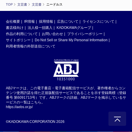
TOP
文芸書
文芸書
ニードルス
会社概要
IR情報
採用情報
広告について
ライセンスについて
書店様向け
法人様一括購入
KADOKAWAグループ
作品の利用について
お問い合わせ
プライバシーポリシー
サイトポリシー
Do Not Sell or Share My Personal Information
利用者情報の外部送信について
ABJマークは、この電子書店・電子書籍配信サービスが、著作権者からコン
テンツ使用許諾を得た正規版配信サービスであることを示す登録商標（登録
番号 第6091713号）です。ABJマークの詳細、ABJマークを掲示しているサ
ービスの一覧はこちら。
https://aebs.or.jp/
©KADOKAWA CORPORATION 2026