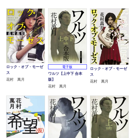
ロック・オブ・モーゼ
電子版
ロック・オブ・モーゼ
ス
ワルツ【上中下 合本
ス
版】
花村 萬月
花村 萬月
花村 萬月