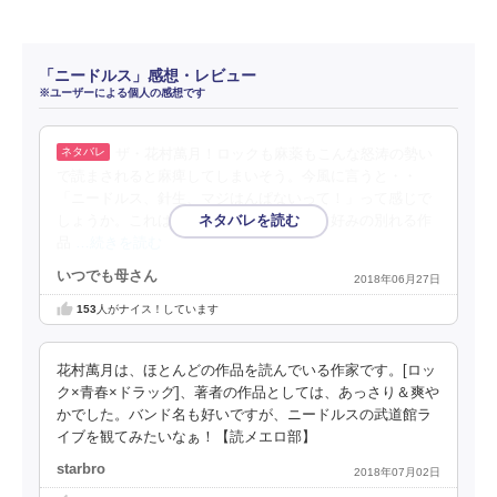
「ニードルス」感想・レビュー
※ユーザーによる個人の感想です
ザ・花村萬月！ロックも麻薬もこんな怒涛の勢い
で読まされると麻痺してしまいそう。今風に言うと・・
「ニードルス、針生、マジはんぱないって！」って感じで
しょうか。これは読み手を選ぶというか、好みの別れる作
品
…続きを読む
いつでも母さん
2018年06月27日
153
人がナイス！しています
花村萬月は、ほとんどの作品を読んでいる作家です。[ロッ
ク×青春×ドラッグ]、著者の作品としては、あっさり＆爽や
かでした。バンド名も好いですが、ニードルスの武道館ラ
イブを観てみたいなぁ！【読メエロ部】
starbro
2018年07月02日