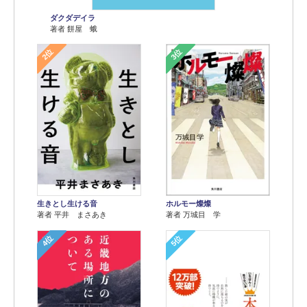
ダクダデイラ
著者 餅屋 蛾
2位
3位
生きとし生ける音
ホルモー燦燦
著者 平井 まさあき
著者 万城目 学
4位
5位