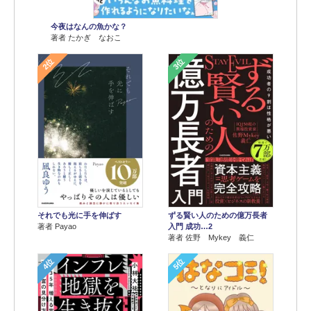
今夜はなんの魚かな？
著者 たかぎ なおこ
2位
3位
それでも光に手を伸ばす
ずる賢い人のための億万長者
著者 Payao
入門 成功…2
著者 佐野 Mykey 義仁
4位
5位