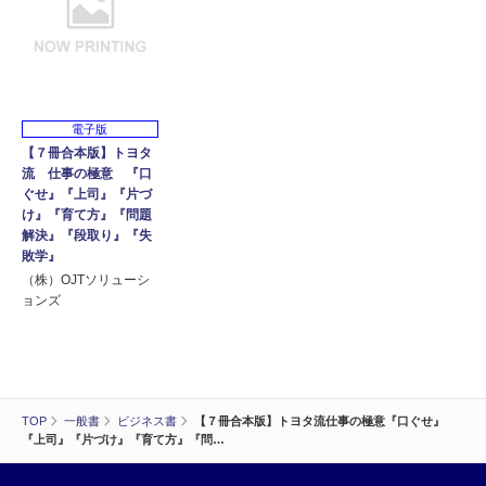
電子版
【７冊合本版】トヨタ
流 仕事の極意 『口
ぐせ』『上司』『片づ
け』『育て方』『問題
解決』『段取り』『失
敗学』
（株）OJTソリューシ
ョンズ
TOP
一般書
ビジネス書
【７冊合本版】トヨタ流仕事の極意『口ぐせ』
『上司』『片づけ』『育て方』『問…