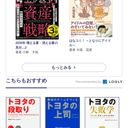
はなコミ！ ～となりにアイド
2035年 増える富・消える富の
ル～
見分…2
著者 大場 花菜
著者 小林 大祐
もっとみる
こちらもおすすめ
Recommended by