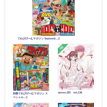
てれびげーむマガジン Septemb…2
2位
3位
spoon.2Di vol.136
別冊てれびげーむマガジン ス
ペシャル…2
4位
5位