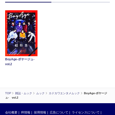
BoyAge-ボヤージュ-
vol.2
TOP
雑誌・ムック
ムック
カドカワエンタメムック
BoyAge-ボヤージ
ュ- vol.2
会社概要
IR情報
採用情報
広告について
ライセンスについて