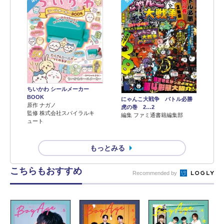
ちいかわ シールメーカー
BOOK
にゃんこ大戦争 バトル必勝
原作 ナガノ
虎の巻 2…2
監修 株式会社スパイラルキ
編集 ファミ通書籍編集部
ュート
もっとみる
こちらもおすすめ
Recommended by