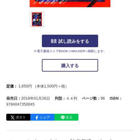
試し読みをする
※電子書籍ストアBOOK☆WALKERへ移動します。
購入する
定価：
1,650
円
（本体
1,500
円＋税）
発売日：
2018年01月26日
判型：
Ａ４判
ページ数：
96
ISBN：
9784047350045
ポスト
シェア
送る