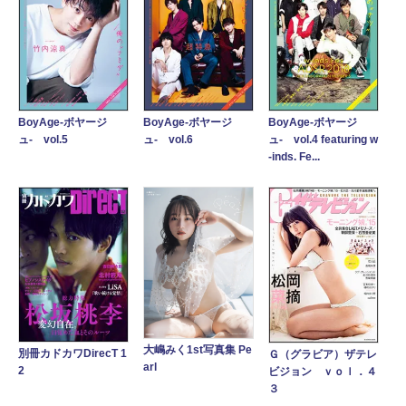
BoyAge-ボヤージ
BoyAge-ボヤージ
BoyAge-ボヤージ
ュ- vol.5
ュ- vol.6
ュ- vol.4 featuring w
-inds. Fe...
大嶋みく1st写真集 Pe
別冊カドカワDirecT 1
Ｇ（グラビア）ザテレ
arl
2
ビジョン ｖｏｌ．４
３