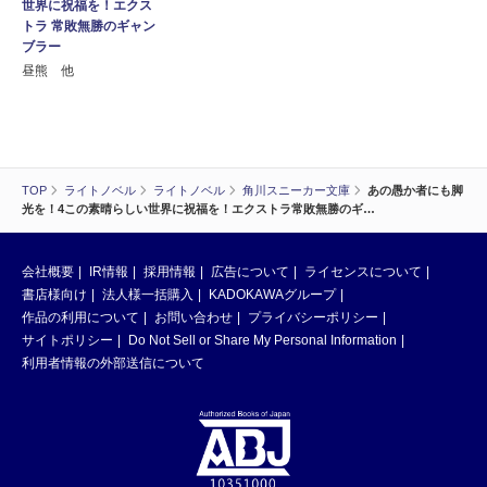
世界に祝福を！エクス
トラ 常敗無勝のギャン
ブラー
昼熊 他
TOP
ライトノベル
ライトノベル
角川スニーカー文庫
あの愚か者にも脚
光を！4この素晴らしい世界に祝福を！エクストラ常敗無勝のギ…
会社概要
IR情報
採用情報
広告について
ライセンスについて
書店様向け
法人様一括購入
KADOKAWAグループ
作品の利用について
お問い合わせ
プライバシーポリシー
サイトポリシー
Do Not Sell or Share My Personal Information
利用者情報の外部送信について