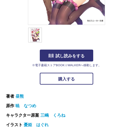
試し読みをする
※電子書籍ストアBOOK☆WALKERへ移動します。
購入する
著者
昼熊
原作
暁 なつめ
キャラクター原案
三嶋 くろね
イラスト
憂姫 はぐれ