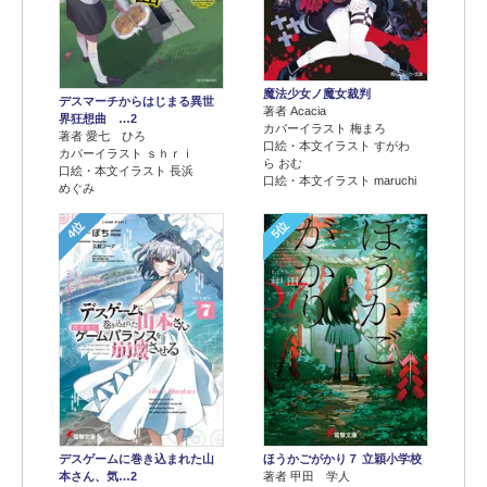
魔法少女ノ魔女裁判
デスマーチからはじまる異世
著者 Acacia
界狂想曲 …2
カバーイラスト 梅まろ
著者 愛七 ひろ
口絵・本文イラスト すがわ
カバーイラスト ｓｈｒｉ
ら おむ
口絵・本文イラスト 長浜
口絵・本文イラスト maruchi
めぐみ
4位
5位
デスゲームに巻き込まれた山
ほうかごがかり７ 立穎小学校
本さん、気…2
著者 甲田 学人