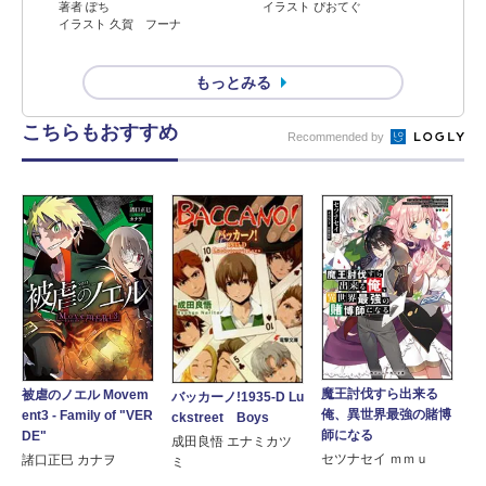
著者 ぽち
イラスト ぴおてぐ
イラスト 久賀 フーナ
もっとみる
こちらもおすすめ
Recommended by
魔王討伐すら出来る
被虐のノエル Movem
バッカーノ!1935-D Lu
俺、異世界最強の賭博
ent3 - Family of "VER
ckstreet Boys
師になる
DE"
成田良悟 エナミカツ
セツナセイ ｍｍｕ
諸口正巳 カナヲ
ミ