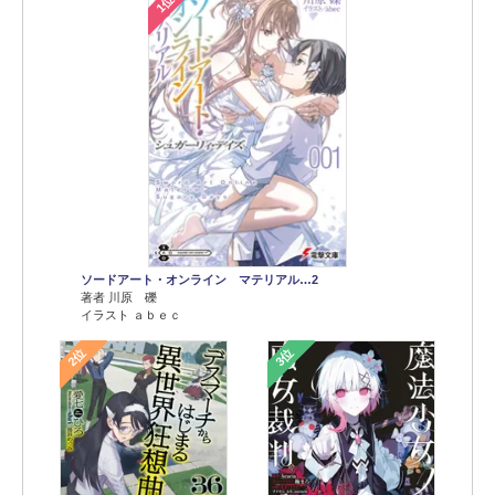
1位
ソードアート・オンライン マテリアル…2
著者 川原 礫
イラスト ａｂｅｃ
2位
3位