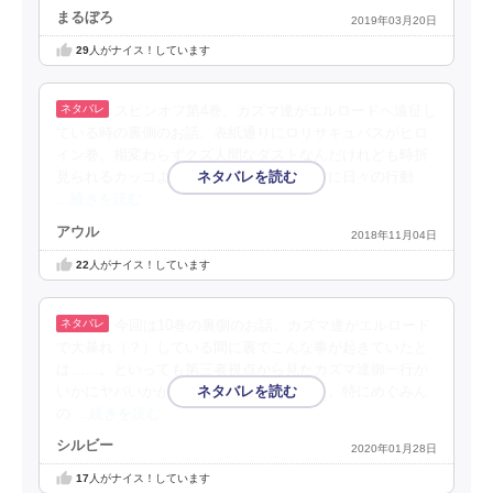
まるぼろ
2019年03月20日
29
人がナイス！しています
スピンオフ第4巻。カズマ達がエルロードへ遠征し
ている時の裏側のお話。表紙通りにロリサキュバスがヒロ
イン巻。相変わらずクズ人間なダストなんだけれども時折
見られるカッコよさは卑怯だわな。ホンマに日々の行動
…続きを読む
アウル
2018年11月04日
22
人がナイス！しています
今回は10巻の裏側のお話。カズマ達がエルロード
で大暴れ（？）している間に裏でこんな事が起きていたと
は……。といっても第三者視点から見たカズマ達御一行が
いかにヤバいかがわかるだけですが（笑）。特にめぐみん
の
…続きを読む
シルビー
2020年01月28日
17
人がナイス！しています