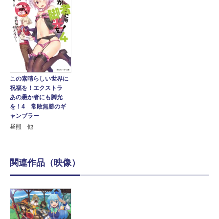
この素晴らしい世界に
祝福を！エクストラ
あの愚か者にも脚光
を！4 常敗無勝のギ
ャンブラー
昼熊 他
関連作品（映像）