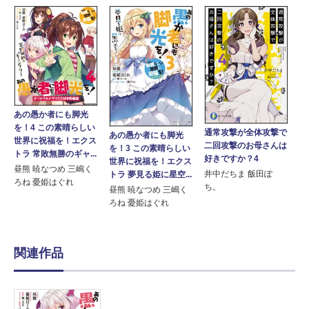
あの愚か者にも脚光
を！4 この素晴らしい
通常攻撃が全体攻撃で
あの愚か者にも脚光
世界に祝福を！エクス
二回攻撃のお母さんは
を！3 この素晴らしい
トラ 常敗無勝のギャ...
好きですか？4
世界に祝福を！エクス
昼熊 暁なつめ 三嶋く
井中だちま 飯田ぽ
トラ 夢見る姫に星空...
ろね 憂姫はぐれ
ち。
昼熊 暁なつめ 三嶋く
ろね 憂姫はぐれ
関連作品