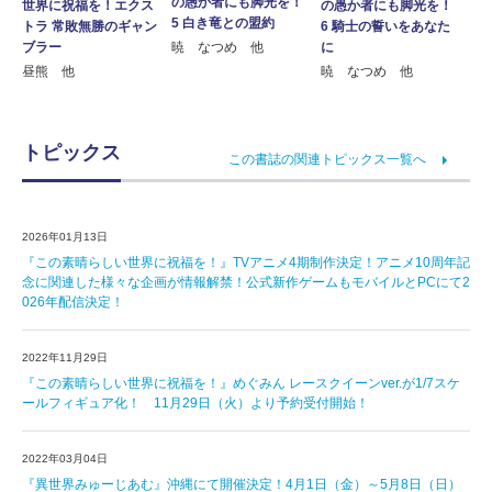
の愚か者にも脚光を！
世界に祝福を！エクス
の愚か者にも脚光を！
5 白き竜との盟約
トラ 常敗無勝のギャン
6 騎士の誓いをあなた
暁 なつめ 他
ブラー
に
昼熊 他
暁 なつめ 他
トピックス
この書誌の関連トピックス一覧へ
2026年01月13日
『この素晴らしい世界に祝福を！』TVアニメ4期制作決定！アニメ10周年記
念に関連した様々な企画が情報解禁！公式新作ゲームもモバイルとPCにて2
026年配信決定！
2022年11月29日
『この素晴らしい世界に祝福を！』めぐみん レースクイーンver.が1/7スケ
ールフィギュア化！ 11月29日（火）より予約受付開始！
2022年03月04日
『異世界みゅーじあむ』沖縄にて開催決定！4月1日（金）～5月8日（日）