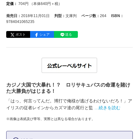
定価：
704
円
（本体
640
円＋税）
発売日：
2018年11月01日
判型：
文庫判
ページ数：
264
ISBN：
9784041065235
ポスト
シェア
送る
カジノ大国で大暴れ！？ ロリサキュバスの命運を賭け
た大勝負がはじまる！
「はっ、何言ってんだ。博打で俺様が逃げるわけないだろ！」ア
イリスの従者レインからカズマ達の尾行と監
…続きを読む
※画像は表紙及び帯等、実際とは異なる場合があります。