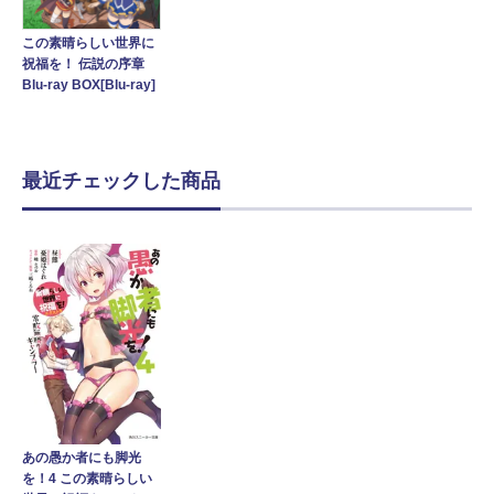
この素晴らしい世界に
祝福を！ 伝説の序章
Blu-ray BOX[Blu-ray]
最近チェックした商品
あの愚か者にも脚光
を！4 この素晴らしい