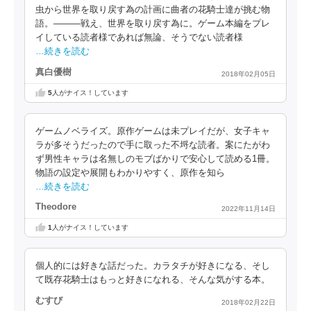
虫から世界を取り戻す為の計画に曲者の花騎士達が挑む物
語。―――戦え、世界を取り戻す為に。ゲーム本編をプレ
イしている読者様であれば無論、そうでない読者様
…続きを読む
真白優樹
2018年02月05日
5
人がナイス！しています
ゲームノベライズ。原作ゲームは未プレイだが、女子キャ
ラが多そうだったので手に取った不埒な読者。案にたがわ
ず男性キャラは名無しのモブばかりで安心して読める1冊。
物語の設定や展開もわかりやすく、原作を知ら
…続きを読む
Theodore
2022年11月14日
1
人がナイス！しています
個人的には好きな話だった。カラタチが好きになる、そし
て既存花騎士はもっと好きになれる、そんな気がする本。
むすび
2018年02月22日