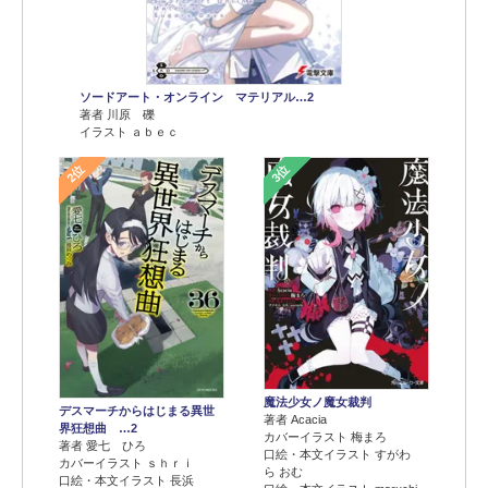
ソードアート・オンライン マテリアル…2
著者 川原 礫
イラスト ａｂｅｃ
2位
3位
魔法少女ノ魔女裁判
デスマーチからはじまる異世
著者 Acacia
界狂想曲 …2
カバーイラスト 梅まろ
著者 愛七 ひろ
口絵・本文イラスト すがわ
カバーイラスト ｓｈｒｉ
ら おむ
口絵・本文イラスト 長浜