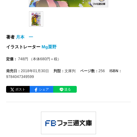
著者
月本 一
イラストレーター
Mg栗野
定価：
748
円
（本体
680
円＋税）
発売日：
2018年01月30日
判型：
文庫判
ページ数：
256
ISBN：
9784047349599
ポスト
シェア
送る