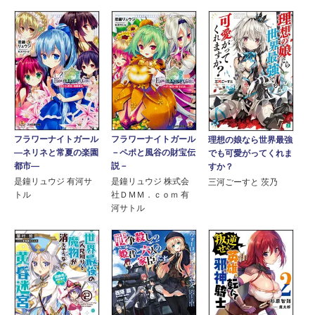
フラワーナイトガール
フラワーナイトガール
理想の娘なら世界最強
―ネリネと常夏の楽園
－ペポと風谷の財宝伝
でも可愛がってくれま
都市―
説－
すか？
是鐘リュウジ 有河サ
是鐘リュウジ 株式会
三河ごーすと 茨乃
トル
社ＤＭＭ．ｃｏｍ 有
河サトル