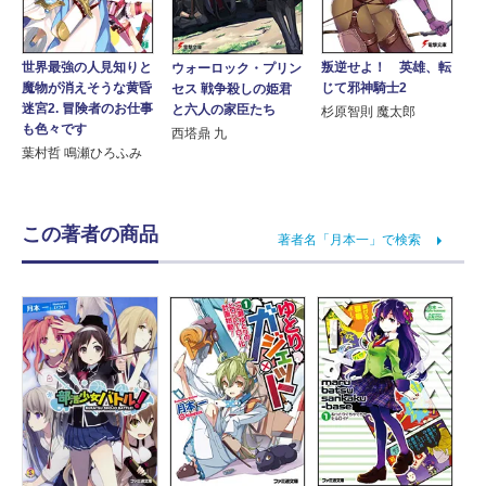
叛逆せよ！ 英雄、転
世界最強の人見知りと
ウォーロック・プリン
じて邪神騎士2
魔物が消えそうな黄昏
セス 戦争殺しの姫君
迷宮2. 冒険者のお仕事
と六人の家臣たち
杉原智則 魔太郎
も色々です
西塔鼎 九
葉村哲 鳴瀬ひろふみ
この著者の商品
著者名「月本一」で検索