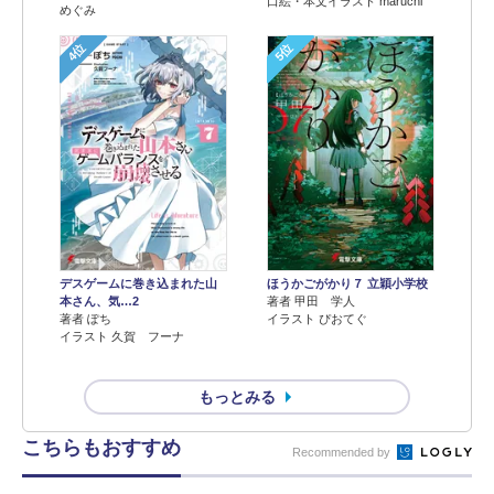
口絵・本文イラスト maruchi
めぐみ
4位
5位
デスゲームに巻き込まれた山
ほうかごがかり７ 立穎小学校
本さん、気…2
著者 甲田 学人
著者 ぽち
イラスト ぴおてぐ
イラスト 久賀 フーナ
もっとみる
こちらもおすすめ
Recommended by