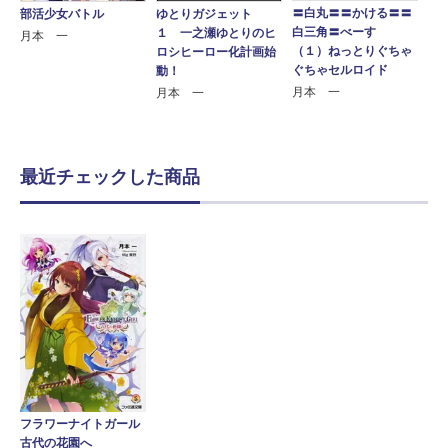
〓白丸〓〓かける〓〓
部活少女バトル
ゆとりガジェット
白三角〓べーす
１ 一之瀬ゆとりのヒ
月本 一
（１）ねっとりぐちゃ
ロシヒーロー化計画始
ぐちゃセルロイド
動！
月本 一
月本 一
最近チェックした商品
フラワーナイトガール
古代の花園へ