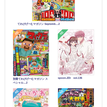
てれびげーむマガジン Septemb…2
2位
3位
spoon.2Di vol.136
別冊てれびげーむマガジン ス
ペシャル…2
4位
5位