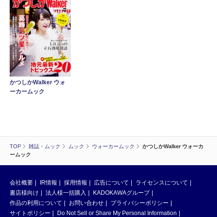
かつしかWalker ウォ
ーカームック
TOP
雑誌・ムック
ムック
ウォーカームック
かつしかWalker ウォーカ
ームック
会社概要
IR情報
採用情報
広告について
ライセンスについて
書店様向け
法人様一括購入
KADOKAWAグループ
作品の利用について
お問い合わせ
プライバシーポリシー
サイトポリシー
Do Not Sell or Share My Personal Information