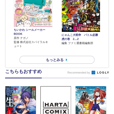
ちいかわ シールメーカー
BOOK
にゃんこ大戦争 バトル必勝
原作 ナガノ
虎の巻 2…2
監修 株式会社スパイラルキ
編集 ファミ通書籍編集部
ュート
もっとみる
こちらもおすすめ
Recommended by