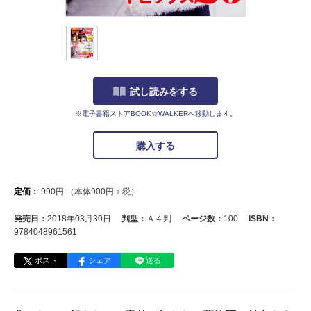
試し読みをする
※電子書籍ストアBOOK☆WALKERへ移動します。
購入する
定価：
990
円
（本体
900
円＋税）
発売日：
2018年03月30日
判型：
Ａ４判
ページ数：
100
ISBN：
9784048961561
ポスト
シェア
送る