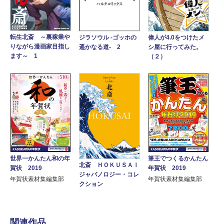
転生北斎 ～裏稼業や
偉人が4.0をつけたメ
ジラソウル -ゴッホの
りながら漫画家目指し
シ屋に行ってみた。
遥かなる道- 2
ます～ 1
（２）
世界一かんたん和の年
筆王でつくるかんたん
北斎 ＨＯＫＵＳＡＩ
賀状 2019
年賀状 2019
ジャパノロジー・コレ
年賀状素材集編集部
年賀状素材集編集部
クション
関連作品