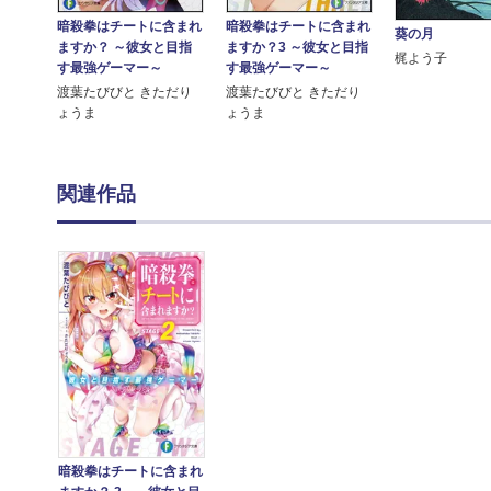
暗殺拳はチートに含まれ
暗殺拳はチートに含まれ
葵の月
ますか？ ～彼女と目指
ますか？3 ～彼女と目指
梶よう子
す最強ゲーマー～
す最強ゲーマー～
渡葉たびびと きただり
渡葉たびびと きただり
ょうま
ょうま
関連作品
暗殺拳はチートに含まれ