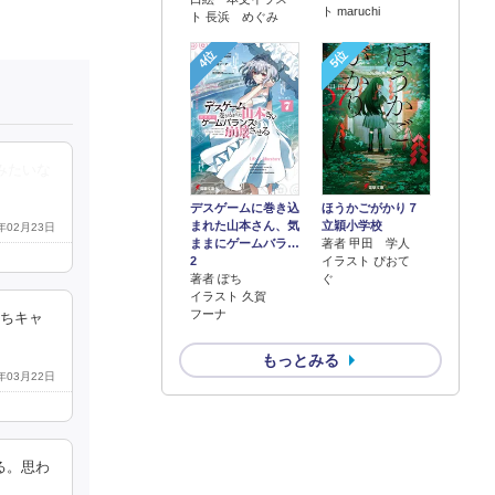
ト maruchi
ト 長浜 めぐみ
4位
5位
みたいな
デスゲームに巻き込
ほうかごがかり７
まれた山本さん、気
立穎小学校
8年02月23日
ままにゲームバラ…
著者 甲田 学人
2
イラスト ぴおて
著者 ぽち
ぐ
イラスト 久賀
フーナ
いちキャ
もっとみる
8年03月22日
る。思わ