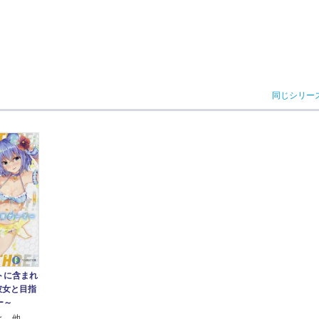
同じシリー
トに含まれ
彼女と目指
ー～
と 他