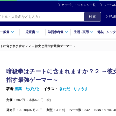
カテゴリ・ジャンル一覧
レーベル
検索
詳細
一般書
児童書
学習参考書
生活
実用
雑誌
ムック
・
・
トに含まれますか？２ ～彼女と目指す最強ゲーマー～
暗殺拳はチートに含まれますか？２ ～彼
指す最強ゲーマー～
著者
渡葉 たびびと
イラスト
きただ りょうま
定価：
682
円 （本体
620
円＋税）
発売日：
2018年02月20日
判型：
Ａ６判
ページ数：
342
ISBN：
978404