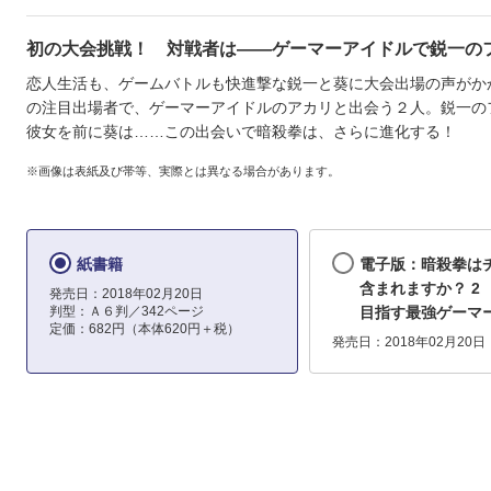
初の大会挑戦！ 対戦者は――ゲーマーアイドルで鋭一のフ
恋人生活も、ゲームバトルも快進撃な鋭一と葵に大会出場の声がか
の注目出場者で、ゲーマーアイドルのアカリと出会う２人。鋭一の
彼女を前に葵は……この出会いで暗殺拳は、さらに進化する！
※画像は表紙及び帯等、実際とは異なる場合があります。
紙書籍
電子版：暗殺拳は
含まれますか？ 2
発売日：2018年02月20日
判型：Ａ６判／342ページ
目指す最強ゲーマ
定価：682円（本体620円＋税）
発売日：2018年02月20日