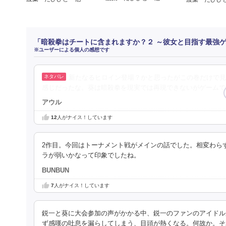
「暗殺拳はチートに含まれますか？２ ～彼女と目指す最強
※ユーザーによる個人の感想です
新たなるヒロイン登場？かと思ったがこの巻だけで見
感じだったな。葵は暗殺拳を現実では再現できないがゲームで
アウル
12
人がナイス！しています
2作目。今回はトーナメント戦がメインの話でした。相変わら
ラが弱いかなって印象でしたね。
BUNBUN
7
人がナイス！しています
鋭一と葵に大会参加の声がかかる中、鋭一のファンのアイドル
ず感嘆の吐息を漏らしてしまう、目頭が熱くなる。何故か。そ