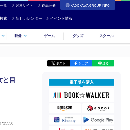
一覧
関連サイト
作品公募
KADOKAWA GROUP INFO
検索
新刊カレンダー
イベント情報
映像
ゲーム
グッズ
スクール
ポスト
シェア
送る
女と目
電子版を購入
0725550