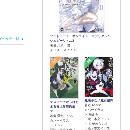
ソードアート・オンライン マテリアル１
ズの作品一覧
シュガーリィ…2
著者 川原 礫
イラスト ａｂｅｃ
2位
3位
魔法少女ノ魔女裁判
デスマーチからはじ
著者 Acacia
まる異世界狂想曲
カバーイラス
36
ト 梅まろ
著者 愛七 ひろ
口絵・本文イラス
カバーイラス
ト すがわら おむ
ト ｓｈｒｉ
口絵・本文イラス
口絵・本文イラス