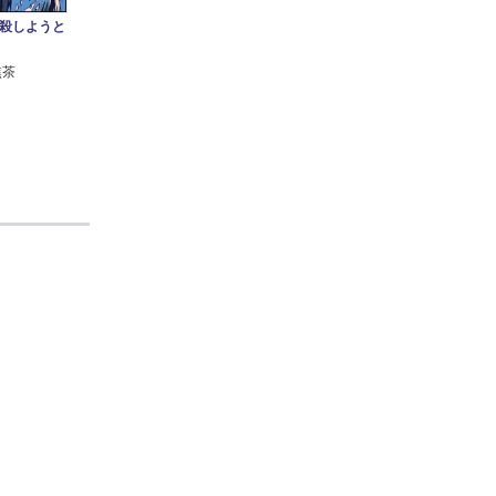
殺しようと
焦茶