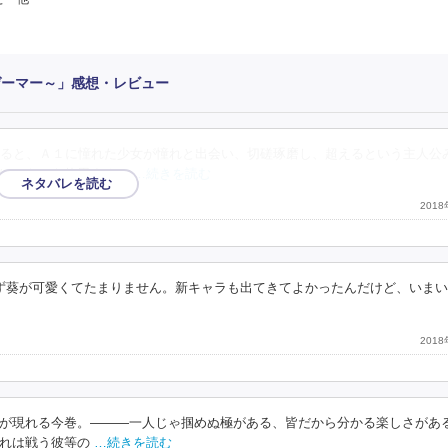
ゲーマー～」感想・レビュー
ると、Ａ１に憧れた少女が憧れと出会い、切磋琢磨し、超えるという主人公
はスキルを使用するこ
…続きを読む
201
ず葵が可愛くてたまりません。新キャラも出てきてよかったんだけど、いま
201
が現れる今巻。―――一人じゃ掴めぬ極がある、皆だから分かる楽しさがあ
れは戦う彼等の
…続きを読む