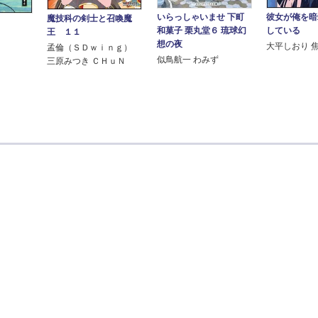
いらっしゃいませ 下町
彼女が俺を暗
魔技科の剣士と召喚魔
和菓子 栗丸堂６ 琉球幻
している
王 １１
想の夜
大平しおり 
孟倫（ＳＤｗｉｎｇ）
似鳥航一 わみず
三原みつき ＣＨｕＮ