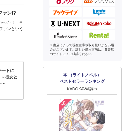
ァン!?
かった！ そ
ファンという
※書店によって現在在庫や取り扱いがない場
合がございます。詳しい購入方法は、各書店
のサイトにてご確認ください。
チートに
本 （ライトノベル）
 ～彼女と
ベストセラーランキング
ー～
KADOKAWA調べ
1位