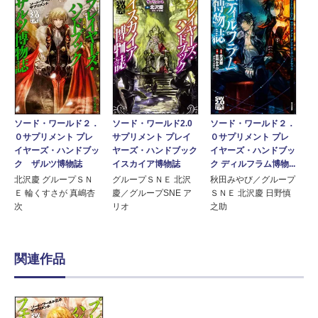
ソード・ワールド２．
ソード・ワールド2.0
ソード・ワールド２．
０サプリメント プレ
サプリメント プレイ
０サプリメント プレ
イヤーズ・ハンドブッ
ヤーズ・ハンドブック
イヤーズ・ハンドブッ
ク ザルツ博物誌
イスカイア博物誌
ク ディルフラム博物...
北沢慶 グループＳＮ
グループＳＮＥ 北沢
秋田みやび／グループ
Ｅ 輪くすさが 真嶋杏
慶／グループSNE ア
ＳＮＥ 北沢慶 日野慎
次
リオ
之助
関連作品