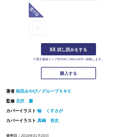
電子版
試し読みをする
※電子書籍ストアBOOK☆WALKERへ移動します。
購入する
著者
秋田みやび／グループＳＮＥ
監修
北沢 慶
カバーイラスト
輪 くすさが
カバーイラスト
真嶋 杏次
発売日：
2018年01月20日