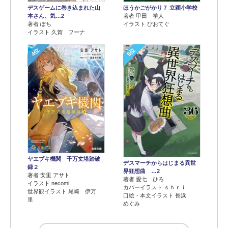
デスゲームに巻き込まれた山
ほうかごがかり７ 立穎小学校
本さん、気…2
著者 甲田 学人
著者 ぽち
イラスト ぴおてぐ
イラスト 久賀 フーナ
4位
5位
ヤエブキ機関 千万丈塔踏破
デスマーチからはじまる異世
録２
界狂想曲 …2
著者 安里 アサト
著者 愛七 ひろ
イラスト necomi
カバーイラスト ｓｈｒｉ
世界観イラスト 尾崎 伊万
口絵・本文イラスト 長浜
里
めぐみ