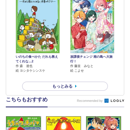
いのちの食べかた だれも教え
放課後チェンジ 南の島へ大旅
てくれな…2
行！
作 森 達也
作 藤並 みなと
絵 ヨシタケシンスケ
絵 こよせ
もっとみる
こちらもおすすめ
Recommended by