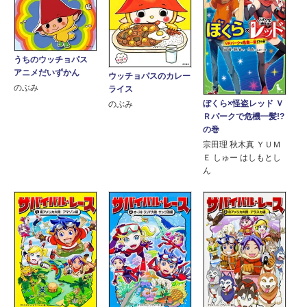
うちのウッチョパス
アニメだいずかん
ウッチョパスのカレー
のぶみ
ライス
ぼくら×怪盗レッド Ｖ
のぶみ
Ｒパークで危機一髪!?
の巻
宗田理 秋木真 ＹＵＭ
Ｅ しゅー はしもとし
ん