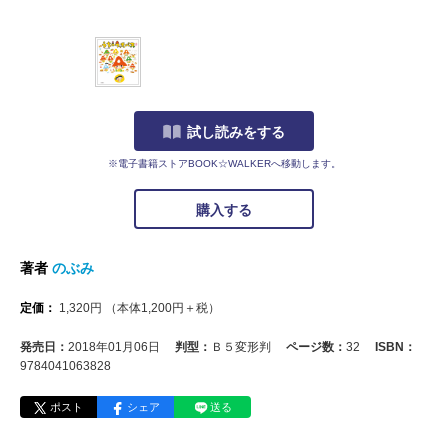
試し読みをする
※電子書籍ストアBOOK☆WALKERへ移動します。
購入する
著者
のぶみ
定価：
1,320
円
（本体
1,200
円＋税）
発売日：
2018年01月06日
判型：
Ｂ５変形判
ページ数：
32
ISBN：
9784041063828
ポスト
シェア
送る