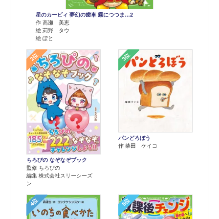
星のカービィ 夢幻の歯車 霧につつま…2
作 高瀬 美恵
絵 苅野 タウ
絵 ぽと
2位
3位
パンどろぼう
作 柴田 ケイコ
ちろぴの なぞなぞブック
監修 ちろぴの
編集 株式会社スリーシーズ
ン
4位
5位