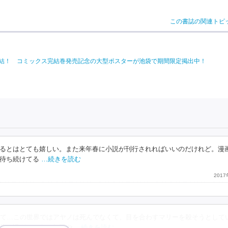
この書誌の関連トピ
完結！ コミックス完結巻発売記念の大型ポスターが池袋で期間限定掲出中！
るとはとても嬉しい。また来年春に小説が刊行されればいいのだけれど。漫
待ち続けてる
…続きを読む
201
て…この世界ではアヤノは死んでなくて、目を合わすマリーを殺そうとして
悲し過ぎる。あと何回や
…続きを読む