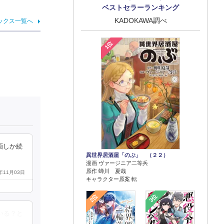
ベストセラーランキング
KADOKAWA調べ
ックス一覧へ
1位
画しか続
異世界居酒屋「のぶ」 （２２）
漫画 ヴァージニア二等兵
原作 蝉川 夏哉
7年11月03日
キャラクター原案 転
2位
3位
いる？と