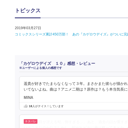
トピックス
2019年03月27日
コミックスシリーズ累計450万部！ あの『カゲロウデイズ』がついに
「カゲロウデイズ １０」感想・レビュー
※ユーザーによる個人の感想です
遥貴が好きでたまらなくなって３年。まさかまた彼らが描かれ
いてないよね。曲は？アニメ二期は？原作は？もう本当気長に
MINA
18
人がナイス！しています
目が冴える蛇…怖すぎる…。あと、過去の話が重すぎ
いうことなのかな？しかし、蛇がヒビヤに乗り移ってるとか、