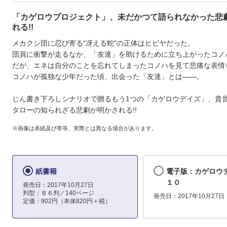
「カゲロウプロジェクト」、未だかつて語られなかった悲
れる!!
メカクシ団に忍び寄る“冴える蛇”の正体はヒビヤだった。
団員に衝撃が走るなか、「友達」を助けるために立ち上がったコノ
だが、エネは自分のことを忘れてしまったコノハを見て悲痛な表情
コノハが孤独な少年だった頃、出会った「友達」とは――。
じん書き下ろしシナリオで贈るもう1つの「カゲロウデイズ」、貴
タローの知られざる悲劇が明かされる!!
※画像は表紙及び帯等、実際とは異なる場合があります。
紙書籍
電子版：カゲロ
１０
発売日：2017年10月27日
判型：Ｂ６判／140ページ
発売日：2017年10月27日
定価：902円（本体820円＋税）