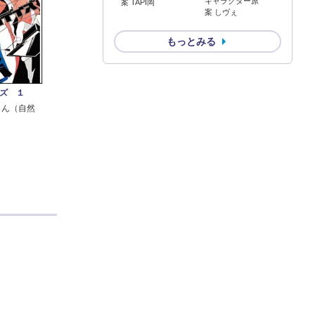
キャラクター原
案 TAPI岡
案 しヴぇ
もっとみる
ズ １
じん（自然