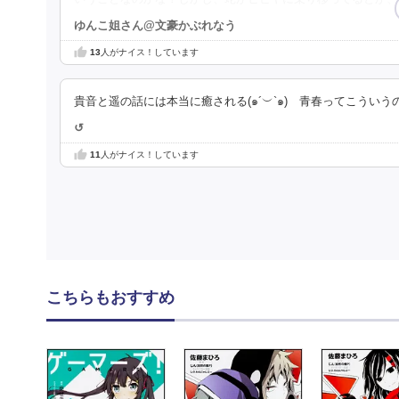
ゆんこ姐さん@文豪かぶれなう
13
人がナイス！しています
貴音と遥の話には本当に癒される(๑´︶`๑) 青春ってこうい
↺
11
人がナイス！しています
こちらもおすすめ