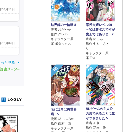
8年08月11日
結界師の一輪華 8
悪役令嬢レベル99
著者 おだやか
～私は裏ボスですが
原作 クレハ
魔王ではありま…2
キャラクター原
著者 のこみ
8年03月04日
案 ボダックス
原作 七夕 さと
り
キャラクター原
案 Tea
もっと見る
4位
5位
y
BLゲームの主人公
名代辻そば異世界
の弟であることに気
店 5
がつきました 5
漫画 林 ふみの
著者 加奈
原作 西村 西
原作 花果 唯
キャラクター原