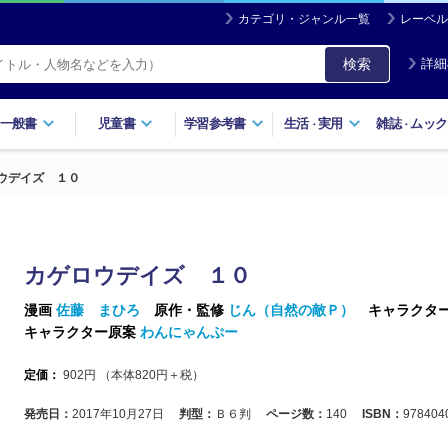
カテゴリ・ジャンル一覧
レーベル
検索
詳細
一般書
児童書
学習参考書
生活
実用
雑誌
ムック
・
・
ウデイズ １０
カゲロウデイズ １０
漫画
佐藤 まひろ
原作・監修
じん（自然の敵Ｐ）
キャラクタ
キャラクター原案
わんにゃんぷー
定価：
902
円 （本体
820
円＋税）
発売日：
2017年10月27日
判型：
Ｂ６判
ページ数：
140
ISBN：
978404