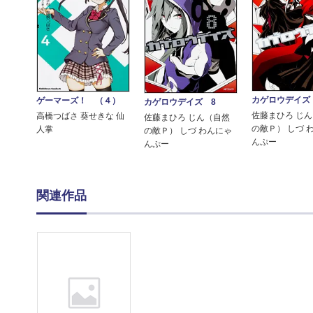
カゲロウデイズ
ゲーマーズ！ （４）
カゲロウデイズ 8
佐藤まひろ じ
高橋つばさ 葵せきな 仙
佐藤まひろ じん（自然
の敵Ｐ） しづ 
人掌
の敵Ｐ） しづ わんにゃ
んぷー
んぷー
関連作品