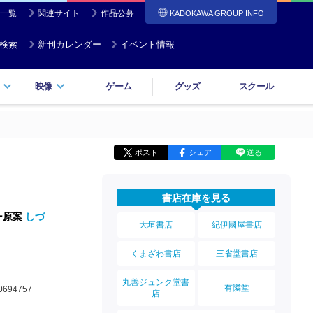
一覧
関連サイト
作品公募
KADOKAWA GROUP INFO
検索
新刊カレンダー
イベント情報
映像
ゲーム
グッズ
スクール
ポスト
シェア
送る
書店在庫を見る
ー原案
しづ
大垣書店
紀伊國屋書店
くまざわ書店
三省堂書店
丸善ジュンク堂書
有隣堂
0694757
店