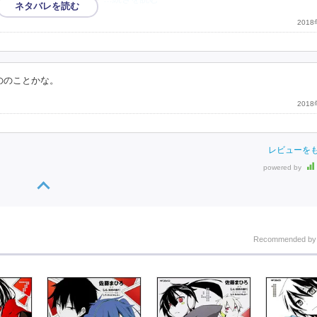
201
うののことかな。
201
レビューを
powered by
Recommended b