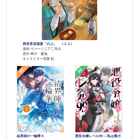
異世界居酒屋「のぶ」 （２２）
漫画 ヴァージニア二等兵
原作 蝉川 夏哉
キャラクター原案 転
2位
3位
結界師の一輪華 8
悪役令嬢レベル99 ～私は裏ボ