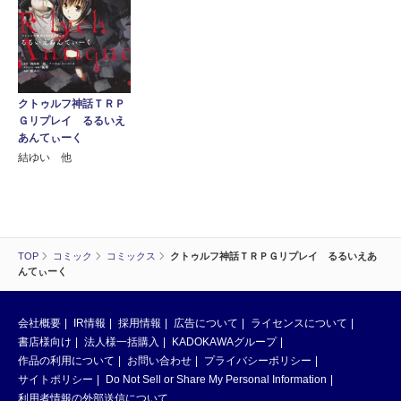
クトゥルフ神話ＴＲＰ
Ｇリプレイ るるいえ
あんてぃーく
結ゆい 他
TOP
コミック
コミックス
クトゥルフ神話ＴＲＰＧリプレイ るるいえあ
んてぃーく
会社概要
IR情報
採用情報
広告について
ライセンスについて
書店様向け
法人様一括購入
KADOKAWAグループ
作品の利用について
お問い合わせ
プライバシーポリシー
サイトポリシー
Do Not Sell or Share My Personal Information
利用者情報の外部送信について