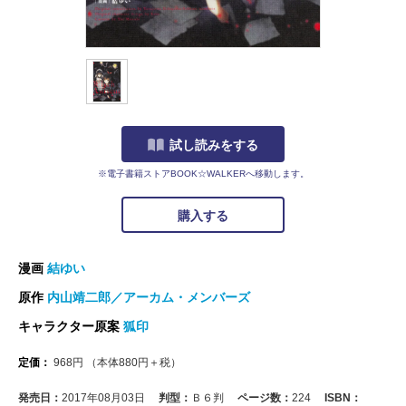
試し読みをする
※電子書籍ストアBOOK☆WALKERへ移動します。
購入する
漫画
結ゆい
原作
内山靖二郎／アーカム・メンバーズ
キャラクター原案
狐印
定価：
968
円
（本体
880
円＋税）
発売日：
2017年08月03日
判型：
Ｂ６判
ページ数：
224
ISBN：