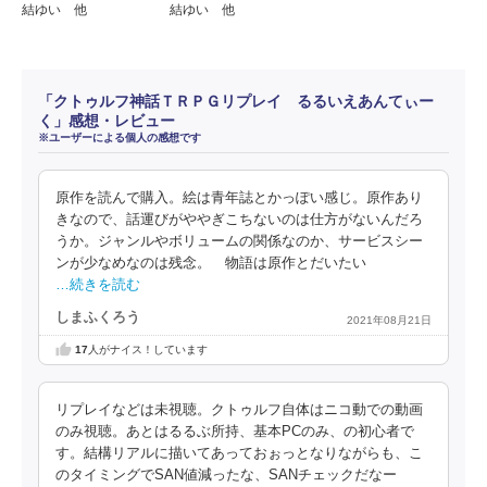
結ゆい 他
結ゆい 他
「クトゥルフ神話ＴＲＰＧリプレイ るるいえあんてぃー
く」感想・レビュー
※ユーザーによる個人の感想です
原作を読んで購入。絵は青年誌とかっぽい感じ。原作あり
きなので、話運びがややぎこちないのは仕方がないんだろ
うか。ジャンルやボリュームの関係なのか、サービスシー
ンが少なめなのは残念。 物語は原作とだいたい
…続きを読む
しまふくろう
2021年08月21日
17
人がナイス！しています
リプレイなどは未視聴。クトゥルフ自体はニコ動での動画
のみ視聴。あとはるるぶ所持、基本PCのみ、の初心者で
す。結構リアルに描いてあっておぉっとなりながらも、こ
のタイミングでSAN値減ったな、SANチェックだなー