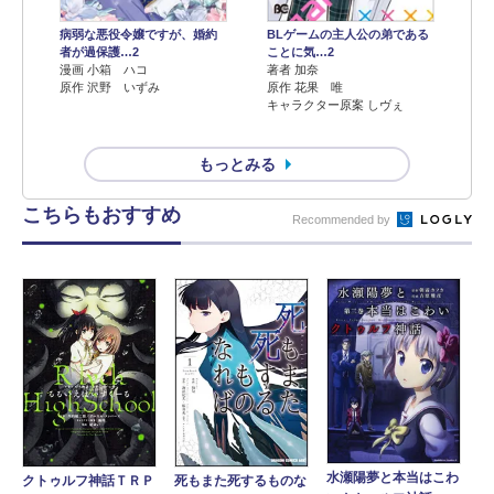
病弱な悪役令嬢ですが、婚約
BLゲームの主人公の弟である
者が過保護…2
ことに気…2
漫画 小箱 ハコ
著者 加奈
原作 沢野 いずみ
原作 花果 唯
キャラクター原案 しヴぇ
もっとみる
こちらもおすすめ
Recommended by
水瀬陽夢と本当はこわ
クトゥルフ神話ＴＲＰ
死もまた死するものな