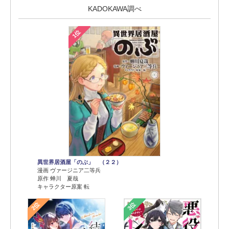
KADOKAWA調べ
1位
異世界居酒屋「のぶ」 （２２）
漫画 ヴァージニア二等兵
原作 蝉川 夏哉
キャラクター原案 転
2位
3位