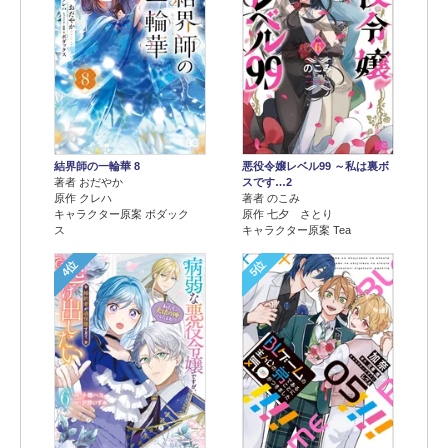
結界師の一輪華 8
悪役令嬢レベル99 ～私は裏ボ
著者 おだやか
スです…2
原作 クレハ
著者 のこみ
キャラクター原案 ボダック
原作 七夕 さとり
ス
キャラクター原案 Tea
4位
5位