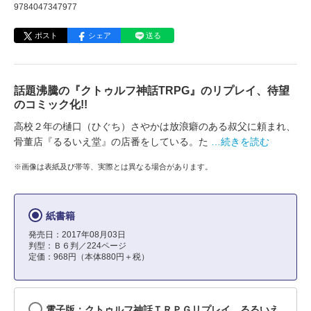
9784047347977
ポスト
シェア
送る
話題沸騰の『クトゥルフ神話TRPG』のリプレイ、待望
のコミック化!!
高校２年の樋口（ひぐち）さやかは放浪癖のある叔父に頼まれ、
骨董店『るるいえ堂』の店番をしている。た
…続きを読む
※画像は表紙及び帯等、実際とは異なる場合があります。
紙書籍
発売日：2017年08月03日
判型：Ｂ６判／224ページ
定価：968円（本体880円＋税）
電子版：クトゥルフ神話ＴＲＰＧリプレイ るるいえ