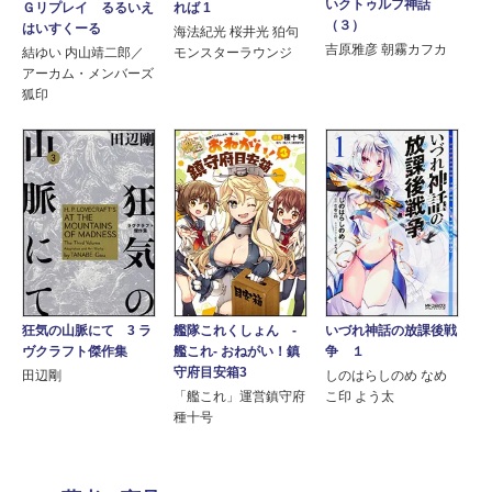
いクトゥルフ神話
Ｇリプレイ るるいえ
れば 1
（３）
はいすくーる
海法紀光 桜井光 狛句
吉原雅彦 朝霧カフカ
結ゆい 内山靖二郎／
モンスターラウンジ
アーカム・メンバーズ
狐印
狂気の山脈にて 3 ラ
艦隊これくしょん -
いづれ神話の放課後戦
ヴクラフト傑作集
艦これ- おねがい！鎮
争 １
守府目安箱3
田辺剛
しのはらしのめ なめ
「艦これ」運営鎮守府
こ印 よう太
種十号