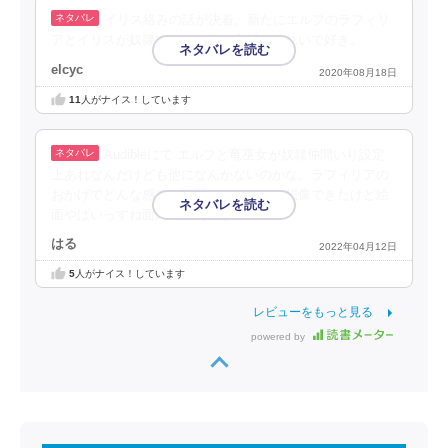
イリス絡みの話が決着。新たにエルフのラフィリ
アとイリスが奴隷に。この巻の表紙はきれいで好き。
elcyc
2020年08月18日
11
人がナイス！しています
Audibleにて エルフと竜巫女が奴隷仲間いり設定
上あれなんだけども他になんかないのかな。ラフィリアの
おかげでどんな感じの戦闘シーンなのか想像できたけど絵
面やばいっすね面白かったです。
はる
2022年04月12日
5
人がナイス！しています
レビューをもっと見る
powered by