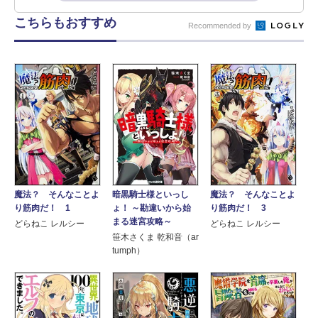
こちらもおすすめ
Recommended by
魔法？ そんなことよ
魔法？ そんなことよ
暗黒騎士様といっし
り筋肉だ！ 1
り筋肉だ！ 3
ょ！ ～勘違いから始
まる迷宮攻略～
どらねこ レルシー
どらねこ レルシー
笹木さくま 乾和音（ar
tumph）