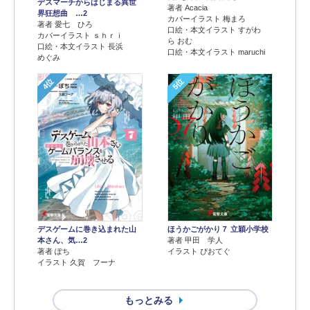
デスマーチからはじまる異世
著者 Acacia
界狂想曲 …2
カバーイラスト 梅まろ
著者 愛七 ひろ
口絵・本文イラスト すがわ
カバーイラスト ｓｈｒｉ
ら おむ
口絵・本文イラスト 長浜
口絵・本文イラスト maruchi
めぐみ
4位
5位
デスゲームに巻き込まれた山
ほうかごがかり７ 立穎小学校
本さん、気…2
著者 甲田 学人
著者 ぽち
イラスト ぴおてぐ
イラスト 久賀 フーナ
もっとみる