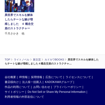
異世界でスキルを解体
したらチートな嫁が増
殖しました ４ 概念交
差のストラクチャー
千月さかき 他
TOP
ライトノベル
新文芸
カドカワBOOKS
異世界でスキルを解体した
らチートな嫁が増殖しました４概念交差のストラクチャ…
会社概要
IR情報
採用情報
広告について
ライセンスについて
書店様向け
法人様一括購入
KADOKAWAグループ
作品の利用について
お問い合わせ
プライバシーポリシー
サイトポリシー
Do Not Sell or Share My Personal Information
利用者情報の外部送信について