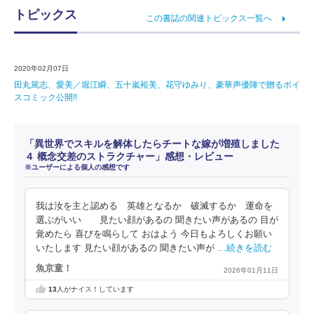
トピックス
この書誌の関連トピックス一覧へ
2020年02月07日
田丸篤志、愛美／堀江瞬、五十嵐裕美、花守ゆみり、豪華声優陣で贈るボイ
スコミック公開!!
「異世界でスキルを解体したらチートな嫁が増殖しました
４ 概念交差のストラクチャー」感想・レビュー
※ユーザーによる個人の感想です
我は汝を主と認める 英雄となるか 破滅するか 運命を
選ぶがいい 見たい顔があるの 聞きたい声があるの 目が
覚めたら 喜びを鳴らして おはよう 今日もよろしくお願い
いたします 見たい顔があるの 聞きたい声が
…続きを読む
魚京童！
2026年01月11日
13
人がナイス！しています