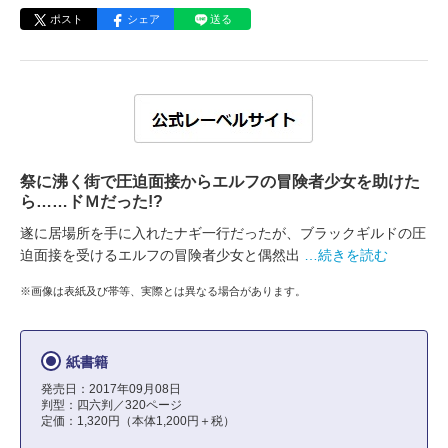
ポスト
シェア
送る
祭に沸く街で圧迫面接からエルフの冒険者少女を助けた
ら……ドＭだった!?
遂に居場所を手に入れたナギ一行だったが、ブラックギルドの圧
迫面接を受けるエルフの冒険者少女と偶然出
…続きを読む
※画像は表紙及び帯等、実際とは異なる場合があります。
紙書籍
発売日：2017年09月08日
判型：四六判／320ページ
定価：1,320円（本体1,200円＋税）