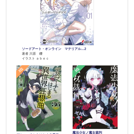
ソードアート・オンライン マテリアル…2
著者 川原 礫
イラスト ａｂｅｃ
2位
3位
魔法少女ノ魔女裁判