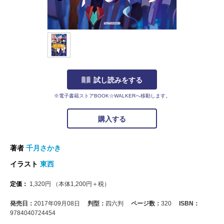
試し読みをする
※電子書籍ストアBOOK☆WALKERへ移動します。
購入する
著者
千月さかき
イラスト
東西
定価：
1,320
円
（本体
1,200
円＋税）
発売日：
2017年09月08日
判型：
四六判
ページ数：
320
ISBN：
9784040724454