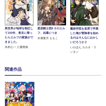
異世界が地球を制圧し
悪逆騎士団II そのエル
魔術学院を首席で卒業
て100年、東京に帰っ
フ、凶暴につき
した俺が冒険者を始め
たらエルフの家族がで
るのはそんなにおかし
水瀬葉月 ももこ
きました。
いだろうか２
木村心一 八重樫南
いかぽん カカオ・ラ
ンタン
関連作品