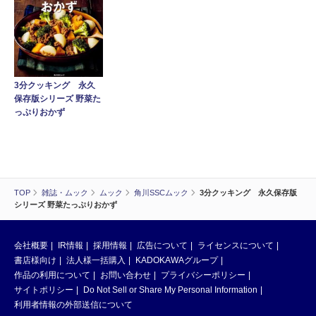
3分クッキング 永久
保存版シリーズ 野菜た
っぷりおかず
TOP
雑誌・ムック
ムック
角川SSCムック
3分クッキング 永久保存版
シリーズ 野菜たっぷりおかず
会社概要
IR情報
採用情報
広告について
ライセンスについて
書店様向け
法人様一括購入
KADOKAWAグループ
作品の利用について
お問い合わせ
プライバシーポリシー
サイトポリシー
Do Not Sell or Share My Personal Information
利用者情報の外部送信について