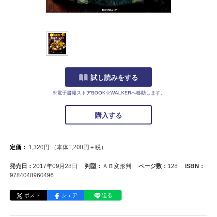
試し読みをする
※電子書籍ストアBOOK☆WALKERへ移動します。
購入する
定価：
1,320
円
（本体
1,200
円＋税）
発売日：
2017年09月28日
判型：
ＡＢ変形判
ページ数：
128
ISBN：
9784048960496
ポスト
シェア
送る