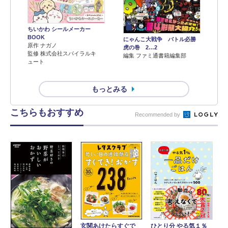
ちいかわ シールメーカー
BOOK
にゃんこ大戦争 バトル必勝
原作 ナガノ
虎の巻 2…2
監修 株式会社スパイラルキ
編集 ファミ通書籍編集部
ュート
もっとみる
こちらもおすすめ
Recommended by
玄関あけたらすぐで
ひとり分 やる気１％