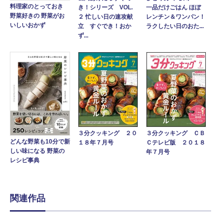
料理家のとっておき
き！シリーズ VOL.
一品だけごはん ほぼ
野菜好きの 野菜がお
２ 忙しい日の速攻献
レンチン＆ワンパン！
いしいおかず
立 すぐでき！おか
ラクしたい日のおた...
ず...
３分クッキング ２０
３分クッキング ＣＢ
どんな野菜も10分で新
１８年７月号
Ｃテレビ版 ２０１８
しい味になる 野菜の
年７月号
レシピ事典
関連作品