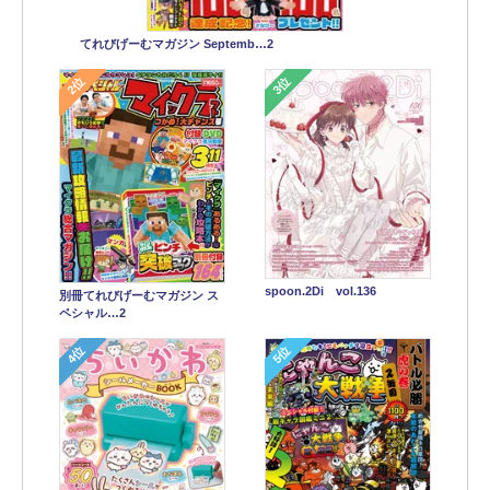
てれびげーむマガジン Septemb…2
2位
3位
spoon.2Di vol.136
別冊てれびげーむマガジン ス
ペシャル…2
4位
5位