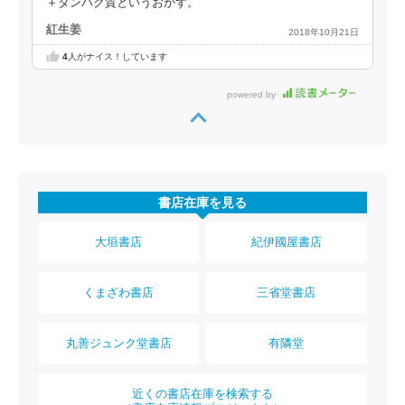
＋タンパク質というおかず。
紅生姜
2018年10月21日
4
人がナイス！しています
powered by
書店在庫を見る
大垣書店
紀伊國屋書店
くまざわ書店
三省堂書店
丸善ジュンク堂書店
有隣堂
近くの書店在庫を検索する